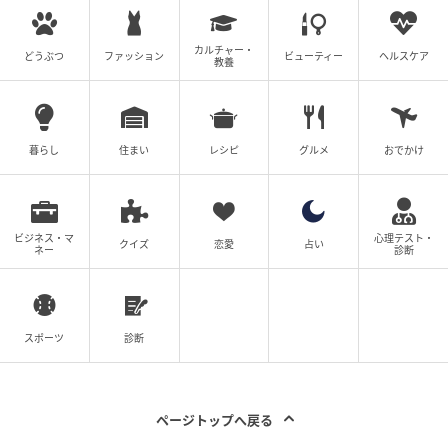
ずっと夫と義母に騙されていた、こんな悲しい裏切り
があって良いのでしょうか…。
カルチャー・
どうぶつ
ファッション
ビューティー
ヘルスケア
教養
赤ちゃんが無事だったのはなによりですが、未来のこ
とがさちこの肩に重くのしかかります。
暮らし
住まい
レシピ
グルメ
おでかけ
(神谷もち)
元記事で読む
ビジネス・マ
心理テスト・
クイズ
恋愛
占い
ネー
診断
無事双子を出産！ 母親になったさちこに心境の
変化が？【妊娠したら夫が行方不明になった話 V
ol.24】
スポーツ
診断
次の話を読む
前の話
第24話
ページトップへ戻る