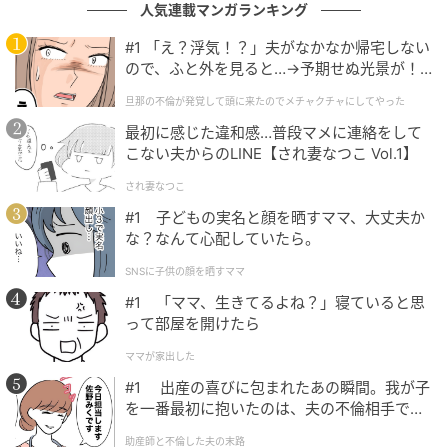
人気連載マンガランキング
#1 「え？浮気！？」夫がなかなか帰宅しない
ので、ふと外を見ると…→予期せぬ光景が！
｜旦那の不倫が発覚して頭に来たのでメチャ
旦那の不倫が発覚して頭に来たのでメチャクチャにしてやった
クチャにしてやった
最初に感じた違和感…普段マメに連絡をして
こない夫からのLINE【され妻なつこ Vol.1】
され妻なつこ
#1 子どもの実名と顔を晒すママ、大丈夫か
ウーマンエキサイト
な？なんて心配していたら。
SNSに子供の顔を晒すママ
#1 「ママ、生きてるよね？」寝ていると思
って部屋を開けたら
ママが家出した
#1 出産の喜びに包まれたあの瞬間。我が子
を一番最初に抱いたのは、夫の不倫相手でし
た。
助産師と不倫した夫の末路