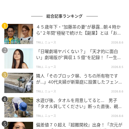
総合記事ランキング
４５歳年下・“加藤茶の妻”が暴露…朝４時か
ら“２年間”極秘で続けた【副業】とは「お金
を稼ぐのって大変」
ウーマンエキサイト
TRILL ニュース
2026.8.6
「日曜劇場ヤバくない？」「天才的に面白
い」劇場版が“興収１５億”を記録！「一生言
い続ける」放送後も続く“切望の声”
TRILL ニュース
2026.8.5
隣人「そのブロック塀、うちの所有物です
が…」40代夫婦が新築庭に設置したフェン
ス、直後に迫られた"顛末"
TRILL ニュース
2026.8.6
水遊び後、タオルを用意してると… 男子
「タオル貸してください」断った直後、親が
大声で放った一言に絶句
TRILL ニュース
2026.8.6
偏差値７０超え『超難関校』出身！「次元が