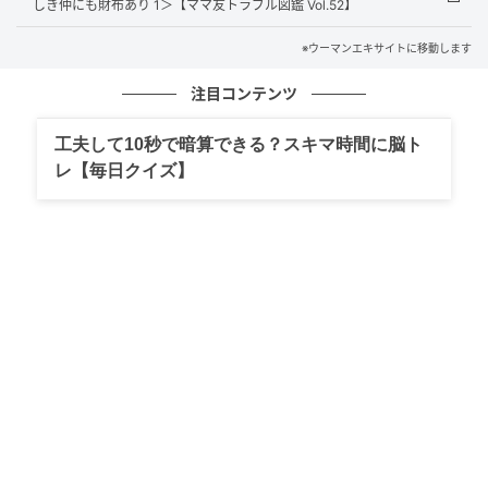
しき仲にも財布あり 1＞【ママ友トラブル図鑑 Vol.52】
※ウーマンエキサイトに移動します
注目コンテンツ
工夫して10秒で暗算できる？スキマ時間に脳ト
レ【毎日クイズ】
ウーマンエキサイト
■これから先の不安を感じ…