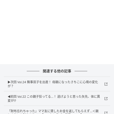
関連する他の記事
ウーマンエキサイト
▶︎次回 Vol.24 無事双子を出産！ 母親になったさちこに心境の変化
が？
◀︎前回 Vol.22 この親子狂ってる…！ 逃げようと思った矢先、体に異
変が!?
「財布忘れちゃった」ママ友に貸したお金を返してもらえず…＜親