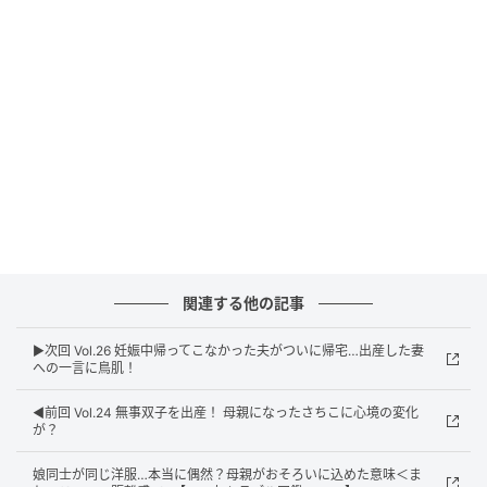
関連する他の記事
ウーマンエキサイト
▶︎次回 Vol.26 妊娠中帰ってこなかった夫がついに帰宅…出産した妻
への一言に鳥肌！
◀︎前回 Vol.24 無事双子を出産！ 母親になったさちこに心境の変化
が？
娘同士が同じ洋服…本当に偶然？母親がおそろいに込めた意味＜ま