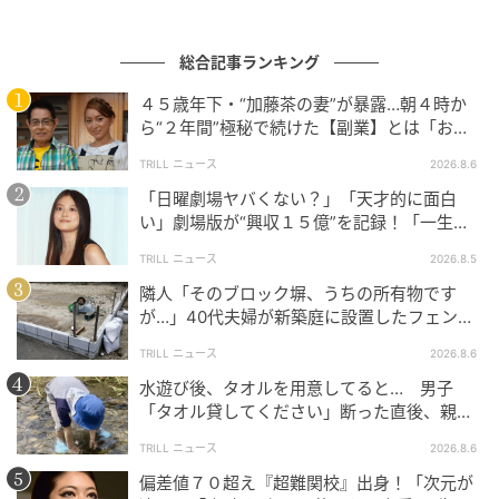
総合記事ランキング
４５歳年下・“加藤茶の妻”が暴露…朝４時か
ウーマンエキサイト
ら“２年間”極秘で続けた【副業】とは「お金
を稼ぐのって大変」
TRILL ニュース
2026.8.6
「日曜劇場ヤバくない？」「天才的に面白
い」劇場版が“興収１５億”を記録！「一生言
い続ける」放送後も続く“切望の声”
TRILL ニュース
2026.8.5
隣人「そのブロック塀、うちの所有物です
が…」40代夫婦が新築庭に設置したフェン
ス、直後に迫られた"顛末"
TRILL ニュース
2026.8.6
水遊び後、タオルを用意してると… 男子
「タオル貸してください」断った直後、親が
大声で放った一言に絶句
TRILL ニュース
2026.8.6
偏差値７０超え『超難関校』出身！「次元が