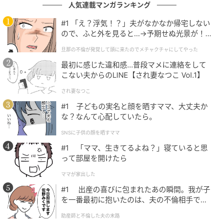
人気連載マンガランキング
#1 「え？浮気！？」夫がなかなか帰宅しない
ので、ふと外を見ると…→予期せぬ光景が！
｜旦那の不倫が発覚して頭に来たのでメチャ
旦那の不倫が発覚して頭に来たのでメチャクチャにしてやった
クチャにしてやった
最初に感じた違和感…普段マメに連絡をして
こない夫からのLINE【され妻なつこ Vol.1】
され妻なつこ
ウーマンエキサイト
#1 子どもの実名と顔を晒すママ、大丈夫か
な？なんて心配していたら。
SNSに子供の顔を晒すママ
#1 「ママ、生きてるよね？」寝ていると思
って部屋を開けたら
ママが家出した
#1 出産の喜びに包まれたあの瞬間。我が子
を一番最初に抱いたのは、夫の不倫相手でし
た。
助産師と不倫した夫の末路