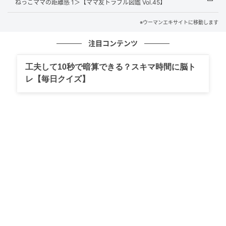
ねっこママの距離感 1＞【ママ友トラブル図鑑 Vol.45】
※ウーマンエキサイトに移動します
注目コンテンツ
工夫して10秒で暗算できる？スキマ時間に脳ト
レ【毎日クイズ】
ウーマンエキサイト
■ベビーグッズをかずおと義母が…!?