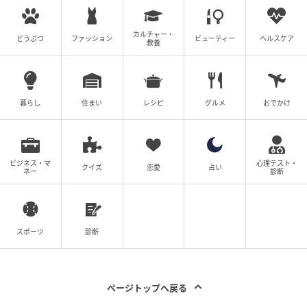
一体どういう心理でベビーグッズを揃えていたのでし
ょうか。
カルチャー・
どうぶつ
ファッション
ビューティー
ヘルスケア
教養
さらに今日のために半休をとったというかずお。さち
ことの久しぶりの再会にかずおはどんな反応を見せる
のでしょうか。
暮らし
住まい
レシピ
グルメ
おでかけ
(神谷もち)
元記事で読む
ビジネス・マ
心理テスト・
クイズ
恋愛
占い
ネー
診断
妊娠中帰ってこなかった夫がついに帰宅…出産し
た妻への一言に鳥肌！【妊娠したら夫が行方不明
スポーツ
診断
になった話 Vol.26】
次の話を読む
前の話
第26話
ページトップへ戻る