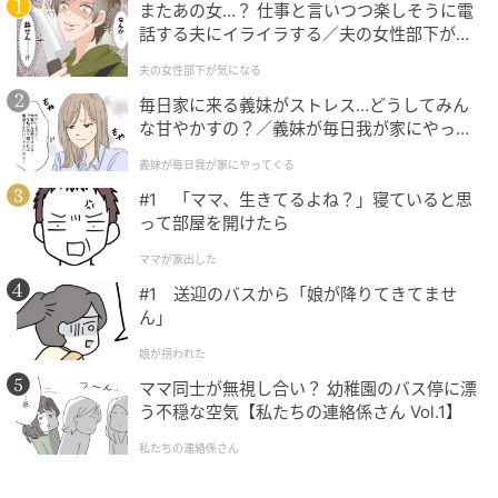
またあの女…？ 仕事と言いつつ楽しそうに電
話する夫にイライラする／夫の女性部下が気
ウーマンエキサイト
になる（1）【夫婦の危機 まんが】
夫の女性部下が気になる
毎日家に来る義妹がストレス…どうしてみん
■夢を追う彼にどんどん惹かれていく…
な甘やかすの？／義妹が毎日我が家にやって
くる（1）【義父母がシンドイんです！ まん
義妹が毎日我が家にやってくる
が】
#1 「ママ、生きてるよね？」寝ていると思
って部屋を開けたら
ママが家出した
#1 送迎のバスから「娘が降りてきてませ
ん」
娘が拐われた
ママ同士が無視し合い？ 幼稚園のバス停に漂
う不穏な空気【私たちの連絡係さん Vol.1】
私たちの連絡係さん