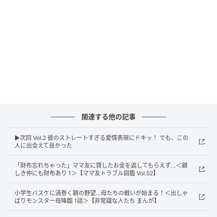
ウーマンエキサイト
関連する他の記事
▶︎次回 Vol.2 彼のストレートすぎる愛情表現にドキッ！ でも、この
人に出会えて良かった
「財布忘れちゃった」ママ友に貸したお金を返してもらえず…＜親
しき仲にも財布あり 1＞【ママ友トラブル図鑑 Vol.52】
小学生バスケに渦巻く親の野望…母たちの戦いが始まる！＜出しゃ
ばりモンスター母降臨 1話＞【非常識な人たち まんが】