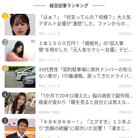
総合記事ランキング
「はぁ？」「何言ってんの？何様？」大人気
アダルト女優が“激怒”した、ファンからの
【質問】とは
TRILL ニュース
2026.8.5
ウーマンエキサイト
１本１０００万円！「規格外」の“収入事
情”を明かした『元人気セクシー女優』デビュ
ー作が“１０万本”を記録した逸材
TRILL ニュース
2026.8.4
30代男性「契約駐車場に県外ナンバーの知ら
ない車が」110番通報。戻ってきたドライバー
の“言い分”に「口論になった」
TRILL ニュース
2026.8.5
「1か月で20キロ増えた」脳の病気で副作用…
容姿が変わり「鏡を見ると自分とは思えなか
った」壮絶な闘病生活明かす
ABEMA TIMES
2026.8.5
「キタキタキター！」「エグすぎ」１３年ぶ
り“念願の続編”に相次いだ反響！「凄まじく
面白い」“賞 総なめ”『伝説級ドラマ』