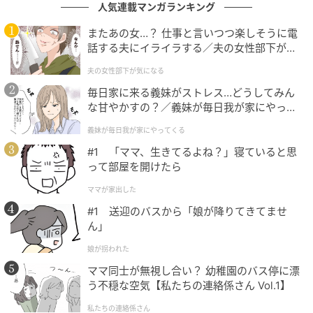
人気連載マンガランキング
またあの女…？ 仕事と言いつつ楽しそうに電
話する夫にイライラする／夫の女性部下が気
になる（1）【夫婦の危機 まんが】
夫の女性部下が気になる
毎日家に来る義妹がストレス…どうしてみん
な甘やかすの？／義妹が毎日我が家にやって
くる（1）【義父母がシンドイんです！ まん
義妹が毎日我が家にやってくる
が】
#1 「ママ、生きてるよね？」寝ていると思
って部屋を開けたら
ママが家出した
#1 送迎のバスから「娘が降りてきてませ
ん」
娘が拐われた
ママ同士が無視し合い？ 幼稚園のバス停に漂
う不穏な空気【私たちの連絡係さん Vol.1】
私たちの連絡係さん