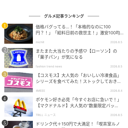
グルメ記事ランキング
価格バグってる…！「本格的なのに100
円？！」「給料日前の救世主！」激安100均
グルメ
michill
2026.8.5
またまた大当たりの予感♡【ローソン】の
「菓子パン」が気になる
fashion trend news
2026.8.5
【コスモス】大人気の「おいしい冷凍食品」
シリーズを食べてみた！ストックしておきた
くなる美味しさ
4MEEE
2026.8.4
ポケモン好き必見「今すぐお店に急いで！」
【マクドナルド】大人気の“数量限定バッ
グ”、諦めないで！今ならまだ買えるか
TRILL ニュース
2026.8.5
も…！？
ドリンク代＋150円で大満足！「喫茶室ルノ