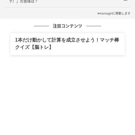
目されているんですよ。
ナ）」の意味は？
あなたは正解がすぐにわかりましたか？ ハングル文字
※mamagirlに移動します
クイズは、覚えておくと旅行やライブのときに役立つ
注目コンテンツ
ことがあるかも！ぜひ友だちと一緒に楽しんでみてく
ださいね。
1本だけ動かして計算を成立させよう！マッチ棒
クイズ【脳トレ】
元記事で読む
次の記事
【韓国生活編】セルフサービスや無料で提供
されるもの！「냉수（ネンス）」の意味は？
の記事をもっとみる