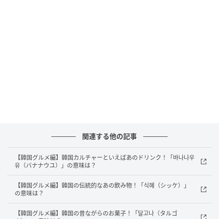
正解は...
答えは「青汁
」でした！
野菜をしぼって作る健康ドリンク「青汁」を韓国語で
「녹즙（ノクッチュプ）」と言います。「녹」は
「緑」、「즙」は「しぼり汁」という意味があり、文
字通り“緑のしぼり汁”を表しています。ケールやほうれ
ん草などを使った栄養たっぷりの飲み物で、韓国でも
健康維持のために飲む人が多い定番ドリンクです。最
関連する他の記事
近の韓国では
健康ブーム
の影響で、「녹즙（ノクッチ
ュプ）」専門のジューススタンドや宅配サービスも増
【韓国グルメ編】韓国カルチャーといえばあのドリンク！「바나나우
えています。味も改良されていて、フルーツをミックス
유（バナナウユ）」の意味は？
した飲みやすいタイプや、スティック状の粉末タイプ
【韓国グルメ編】韓国の伝統的なあの飲み物！「식혜（シッケ）」
など、ライフスタイルに合わせて選べる商品が人気で
の意味は？
す。美容やダイエットに関心の高い若い世代からも注
【韓国グルメ編】韓国の昔ながらのお菓子！「달고나（タルゴ