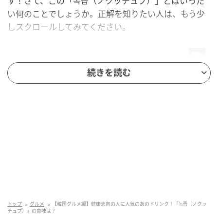
す！さて、この「녹즙（ノクッチュプ）」とはいった
い何のことでしょうか。正解を知りたい人は、もう少
しスクロールしてみてください。
続きを読む
mamagirl
トップ
グルメ
【韓国グルメ編】健康志向の人に人気のあのドリンク！「녹즙（ノクッ
チュプ）」の意味は？