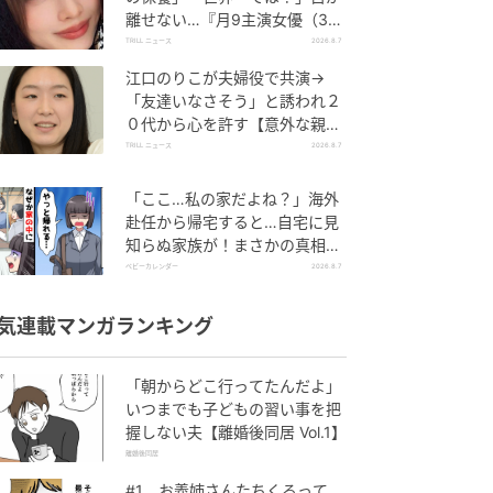
離せない…『月9主演女優（34
歳）』“極上”美ショットがすご
TRILL ニュース
2026.8.7
い
江口のりこが夫婦役で共演→
「友達いなさそう」と誘われ２
０代から心を許す【意外な親友
芸人】とは？
TRILL ニュース
2026.8.7
「ここ…私の家だよね？」海外
赴任から帰宅すると…自宅に見
知らぬ家族が！まさかの真相と
は！？
ベビーカレンダー
2026.8.7
気連載マンガランキング
「朝からどこ行ってたんだよ」
いつまでも子どもの習い事を把
握しない夫【離婚後同居 Vol.1】
離婚後同居
#1 お義姉さんたちくるって、