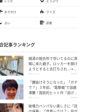
レシピ
どうぶつ
おでかけ
クイズ
占い
診断
合記事ランキング
銭湯の脱衣所で空いてるのに真
隣に来た親子。ロッカーを開け
ようとすると舌打ちされ…→直
後、娘の放った“純粋な一言”に
TRILL ニュース
2026.8.7
「心の中で拍手」
「腰抜けそうになった」「ガチ
で？」３年前、“電撃婚”で話題
沸騰！国民的ヒット作『逃げ
恥』で異彩放った【国宝級イケ
TRILL ニュース
2026.8.6
メン】
破壊力ハンパない美しさに「目
の保養」「世界一では？」目が