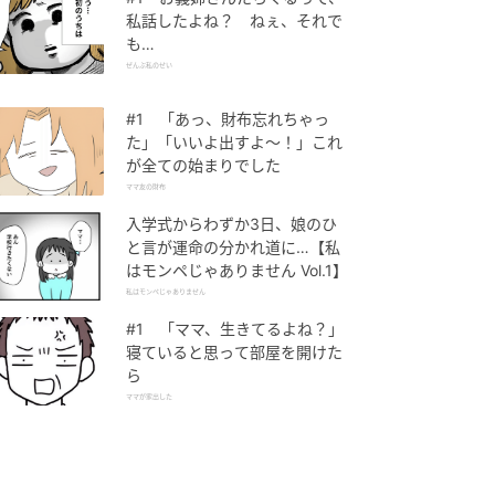
私話したよね？ ねぇ、それで
も…
ぜんぶ私のせい
#1 「あっ、財布忘れちゃっ
た」「いいよ出すよ〜！」これ
が全ての始まりでした
ママ友の財布
入学式からわずか3日、娘のひ
と言が運命の分かれ道に…【私
はモンペじゃありません Vol.1】
私はモンペじゃありません
#1 「ママ、生きてるよね？」
寝ていると思って部屋を開けた
ら
ママが家出した