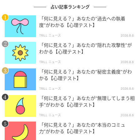
すると周りが見えなくなりやすい傾向があるでしょ
占い記事ランキング
う。真っ直ぐで気持ちが熱くなってしまいやすく、そ
うなると周りの意見と折り合いをつけることが難しく
「何に見える？」あなたの“過去への執着
度”がわかる【心理テスト】
なってしまうのかもしれません。相手を説得したい気
持ちが強まってしまい、話し合っても平行線になるこ
TRILL ニュース
2026.8.6
とが多いのではないでしょうか。
「何に見える？」あなたの“隠れた攻撃性”が
わかる【心理テスト】
そうなると、ついつい感情的になってしまい、自分の
TRILL ニュース
2026.8.6
気持ちを押し付ける結果になってしまうのでしょう。
「何に見える？」あなたの“秘密主義度”がわ
後から冷静になって、もう少しきちんと話し合えばよ
かる【心理テスト】
かったと思うこともあるはずです。気持ちが熱くなる
TRILL ニュース
2026.8.6
時は、小休止を取ることが大事なのかもしれません。
「何に見える？」あなたが“無理してしまう相
少し気持ちが落ち着けば、同僚と折り合いをつけるこ
手”がわかる【心理テスト】
とも難なくできそうです。
TRILL ニュース
2026.8.6
「何に見える？」あなたの“本当のコミュ
4. 目と鼻に見えた人は「仕事が間に合わない
力”がわかる【心理テスト】
時」