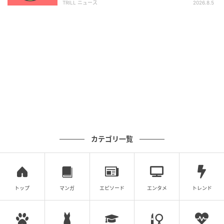
TRILL ニュース
2026.8.5
図形が目と鼻に見えた人は、仕事が間に合わない時
に、同僚を怒らせてしまうかもしれません。あなたは
先を見越して行動することが苦手で、時間の読みが甘
くなってしまいがちなのではないでしょうか。期限ギ
リギリになって、慌て始めてしまい、そこに巻き込ま
れた同僚から怒られることがあるようです。
このタイプの人は、マイペースで、その時の気分によ
ってモチベーションに波が出やすい傾向があるでしょ
カテゴリ一覧
う。好きなことはとことんやりますし、嫌いなことは
先延ばしにしがちかもしれません。仕事も同様で、好
きな仕事にはのめり込むのですが、嫌いな仕事はでき
るだけ後回しにしているうちに、時間がなくなること
トップ
マンガ
エピソード
エンタメ
トレンド
が多そうです。
あなたが慌てふためいている姿を見て、同僚も状況を