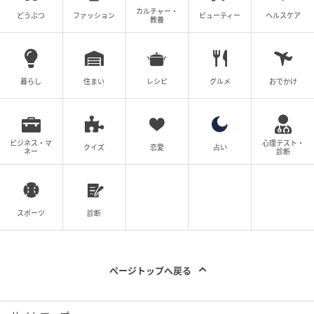
知り、怒りながら手伝ってくれることが多いのではな
カルチャー・
どうぶつ
ファッション
ビューティー
ヘルスケア
教養
いでしょうか。相手が怒った時に「ごめんね」と素直
に謝り、申し訳なさそうにできるのは、あなたの良い
ところでしょう。だからこそ、同僚は怒りながらも、
暮らし
住まい
レシピ
グルメ
おでかけ
あなたを放っておけず、親身にサポートしてくれるの
かもしれません。
ビジネス・マ
心理テスト・
クイズ
恋愛
占い
※本記事の心理テストはエンターテインメントとして
ネー
診断
提供するものであり、医学的・心理学的な診断結果を
示すものではありません。
スポーツ
診断
ライター：aiirococco
心の専門家。知っているようで知らない自分のこと。
ページトップへ戻る
自分の心の中を少しのぞいてみませんか？心理テスト
をして感じる、そうそう！いやちょっと違うなという