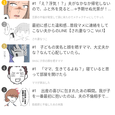
#1 「え？浮気！？」夫がなかなか帰宅しない
しく指摘されることがあるかもしれません。もしかし
ので、ふと外を見ると…→予期せぬ光景が！
たら、考えていることがあるのであれば、「こういう
｜旦那の不倫が発覚して頭に来たのでメチャ
旦那の不倫が発覚して頭に来たのでメチャクチャにしてやった
ことをやってもいい？」と、言葉にしてみるといいか
クチャにしてやった
最初に感じた違和感…普段マメに連絡をして
もしれません。
こない夫からのLINE【され妻なつこ Vol.1】
され妻なつこ
3. 動物の顔に見えた人は「自分の気持ちを押
#1 子どもの実名と顔を晒すママ、大丈夫か
し付けすぎた時」
な？なんて心配していたら。
SNSに子供の顔を晒すママ
図形が動物の顔に見えた人は、自分の気持ちを押し付
#1 「ママ、生きてるよね？」寝ていると思
けすぎた時に、同僚を怒らせてしまうかもしれませ
って部屋を開けたら
ん。あなたは、仕事に対して熱い想いを持っているの
ではないでしょうか。自分なりの考えがあり、こうし
ママが家出した
たいという意志の強さも持っているようです。その想
#1 出産の喜びに包まれたあの瞬間。我が子
を一番最初に抱いたのは、夫の不倫相手でし
いが強すぎて、同僚とぶつかることがあるはずです。
た。
助産師と不倫した夫の末路
このタイプの人は、情熱的ゆえに、一つのことに集中