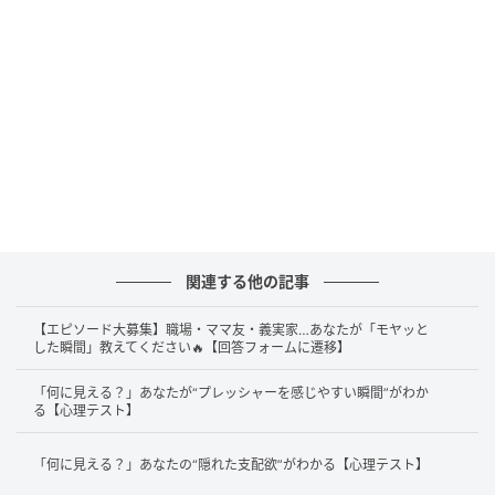
うか。周囲から頼りにされ、重要な役割を任される場
面も多いはずです。
それゆえ、目立つポジションを任されることが多く、
大事なところで前に出がちかもしれません。あなたは
おそらく、そういう時も感謝の気持ちを忘れずに伝え
ているはずですが、どうしても嫉妬心を煽ってしまう
のでしょう。意図せず誤解を生んでしまい、距離を置
かれてしまうことがあるかもしれません。周囲との温
度差を感じた時は、一緒に取り組んだ同僚への感謝や
関連する他の記事
労いの言葉をいつも以上に意識して伝えてみましょ
【エピソード大募集】職場・ママ友・義実家…あなたが「モヤッと
う。そうすることで、あなたの実力と人柄が正しく評
した瞬間」教えてください🔥【回答フォームに遷移】
価され、より良い関係性を築けるはずです。
「何に見える？」あなたが“プレッシャーを感じやすい瞬間”がわか
る【心理テスト】
2. 木の実に見えた人は「待ちの姿勢になりす
ぎた時」
「何に見える？」あなたの“隠れた支配欲”がわかる【心理テスト】