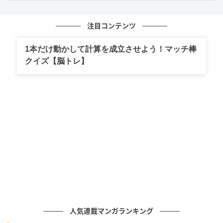
図形が木の実に見えた人は、待ちの姿勢になりすぎた
時に、同僚を怒らせてしまうかもしれません。あなた
注目コンテンツ
は、自分で考えて動いて失敗してしまうリスクを考え
1本だけ動かして計算を成立させよう！マッチ棒
ることで、待ちの姿勢になりやすいのではないでしょ
クイズ【脳トレ】
うか。指示を出してもらわないと、動けず、ぼんやり
過ごしてしまうタイミングがあるようです。
このタイプの人は、慎重で心配性な性格をしているで
しょう。思慮深く、周りからは、ただ黙って待ってい
るだけに見える時も、実はあれこれ考えているかもし
れません。でも自分で考えて動いて余計なことをした
と怒られるのは嫌だと思っているため、結局考えるだ
けで動かないことが多い傾向があるようです。
それゆえ、同僚は、あなたが何もしていないと腹を立
ててしまうことがあるようです。もっと考えて動いて
人気連載マンガランキング
ほしいとか、待っていないで聞いてほしいなどと、厳