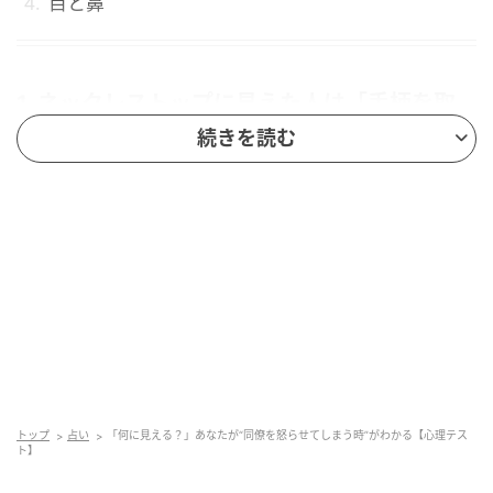
目と鼻
1. ネックレストップに見えた人は「手柄を取
ったと思われた時」
続きを読む
図形がネックレストップに見えた人は、手柄を取った
と思われた時に、同僚を怒らせてしまうかもしれませ
ん。あなたはそんなつもりは全然ないのに、そう思わ
れてしまうタイミングがあるようです。同僚が下準備
を進めていて、それをあなたが引き継ぎ、最終的にう
まくいった時などに、同僚を怒らせがちかもしれませ
ん。
このタイプの人は、堂々としており、人前で物おじし
トップ
占い
「何に見える？」あなたが“同僚を怒らせてしまう時”がわかる【心理テス
ない性格をしているでしょう。幅広い層と円滑なコミ
ト】
ュニケーションがとれる傾向があるのではないでしょ