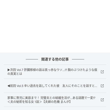
ウーマンエキサイト
ワインセラーを提供できるとは、さすがお金持ちのマ
コト。友人の彼氏からも信頼が厚いようです。
ある日、ミカとマコトは旅行に行ったのですが…。
関連する他の記事
▶︎次回 Vol.7 肝臓移植の話は真っ赤なウソ…!? 胸のぶつけたような痕
の真実とは
◀︎前回 Vol.5 辛い過去を話してくれた彼 友人にそのことを話すと…
家事に育児に美容まで！ 完璧夫との結婚生活が…ある話題で一変!?
＜夫の秘密を知る女 1話＞【夫婦の危機 まんが】