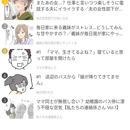
またあの女…？ 仕事と言いつつ楽しそうに電
話する夫にイライラする／夫の女性部下が気
になる（1）【夫婦の危機 まんが】
夫の女性部下が気になる
毎日家に来る義妹がストレス…どうしてみん
な甘やかすの？／義妹が毎日我が家にやって
くる（1）【義父母がシンドイんです！ まん
義妹が毎日我が家にやってくる
が】
#1 「ママ、生きてるよね？」寝ていると思
って部屋を開けたら
ママが家出した
#1 送迎のバスから「娘が降りてきてませ
ウーマンエキサイト
ん」
娘が拐われた
■マコトにまたもや壮絶な過去が…!?
ママ同士が無視し合い？ 幼稚園のバス停に漂
う不穏な空気【私たちの連絡係さん Vol.1】
私たちの連絡係さん