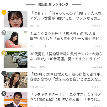
総合記事ランキング
「はぁ？」「何言ってんの？何様？」大人気
アダルト女優が“激怒”した、ファンからの
【質問】とは
TRILL ニュース
2026.8.5
１本１０００万円！「規格外」の“収入事
情”を明かした『元人気セクシー女優』デビュ
ー作が“１０万本”を記録した逸材
TRILL ニュース
2026.8.4
30代男性「契約駐車場に県外ナンバーの知ら
ない車が」110番通報。戻ってきたドライバー
の“言い分”に「口論になった」
TRILL ニュース
2026.8.5
「1か月で20キロ増えた」脳の病気で副作用…
容姿が変わり「鏡を見ると自分とは思えなか
った」壮絶な闘病生活明かす
ウーマンエキサイト
ABEMA TIMES
2026.8.5
「キタキタキター！」「エグすぎ」１３年ぶ
り“念願の続編”に相次いだ反響！「凄まじく
面白い」“賞 総なめ”『伝説級ドラマ』