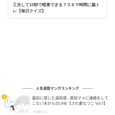
工夫して10秒で暗算できる？スキマ時間に脳ト
ーと光が唇に立体感を添えるから、単体はもちろん、
レ【毎日クイズ】
レイヤードも自在。
内側から発光するような究極の“濡れ艶”を放つ
名品
ひと塗りで肌の鮮度をぐっと引き上げ、立体的な輝き
を宿すリキッドやスティックタイプのハイライト。光
を操ることでくすみさえも一掃し、透明感のある仕上
がりに。テクニックレスで旬のグロウ肌が完成。
人気連載マンガランキング
RMK グロウ イルミネーター
最初に感じた違和感…普段マメに連絡をして
こない夫からのLINE【され妻なつこ Vol.1】
され妻なつこ