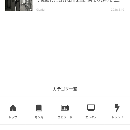
で体験した奇妙な出来事…閉まりかけたエレ
ベーターの扉をこじ開けた「何か」
バイユア セラムフィット ボリューミング グロ
GLAM
2026.5.19
ースティック 06
カテゴリ一覧
トップ
マンガ
エピソード
エンタメ
トレンド