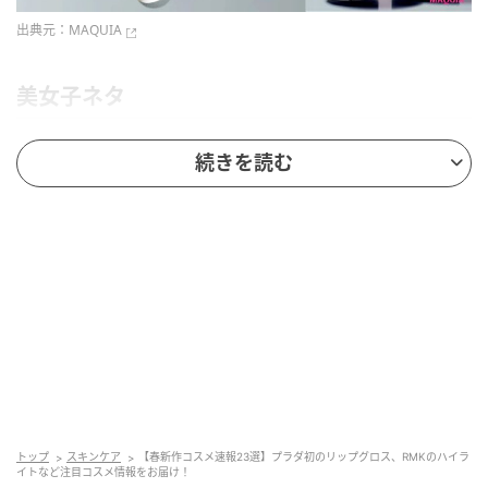
出典元：
MAQUIA
美女子ネタ
続きを読む
潤いと艶を纏うプラダ初のリップグロス
（左から）プラダ リフレクション リキッド バ
ーム グロス U002、同 U000、同 P255
トップ
スキンケア
【春新作コスメ速報23選】プラダ初のリップグロス、RMKのハイラ
イトなど注目コスメ情報をお届け！