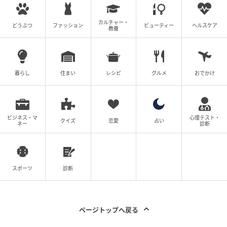
カルチャー・
どうぶつ
ファッション
ビューティー
ヘルスケア
教養
出典元：
MAQUIA
￥2090／Hamee
暮らし
住まい
レシピ
グルメ
おでかけ
3種のホワイト系パールを配合したシアーなラベンダー
が追加。
ビジネス・マ
心理テスト・
クイズ
恋愛
占い
ネー
診断
唇から顔立ちまで美しく引き立てるリップク
リーム
スポーツ
診断
B.A リップゾーンクリーム
ページトップへ戻る