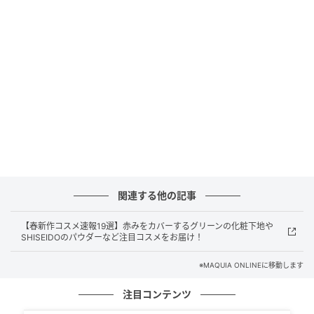
出典元：
MAQUIA
関連する他の記事
各￥5940／プラダ ビューティ
【春新作コスメ速報19選】赤みをカバーするグリーンの化粧下地や
SHISEIDOのパウダーなど注目コスメをお届け！
ブランド初となるリップグロスは、みずみずしい潤い
※MAQUIA ONLINEに移動します
と反射するような艶めきを兼ね備えた一本。ヒアルロ
ン酸やスクワランを配合した美容液級のテクスチャー
注目コンテンツ
で、唇をふっくらと柔らかく整える。洗練されたカラ