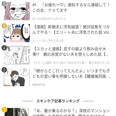
#1 「お疲れ〜♡」遅刻するなら連絡して！
この女、ナメてます
美人な友達は何でも許される
【漫画】新婚夫に浮気疑惑！絶対証拠をつか
んでやる！【エリート夫に浮気された話 Vol.
1】
エリート夫に浮気された話
【スカッと漫画】双子の娘より飲み会が大
事!? 親の自覚がない夫を懲らしめた話【第1
話】
【スカッと漫画】双子の娘より飲み会が大事!? 親の自覚がない夫を
懲らしめた話
「朝からどこ行ってたんだよ」いつまでも子
どもの習い事を把握しない夫【離婚後同居 Vo
l.1】
出典元：
MAQUIA
離婚後同居
全1色 ￥3080／RMK Division
スキンケア記事ランキング
スキントーンにマッチするシャンパンゴールド。
「あ、誰か乗るのかな？」深夜のマンション