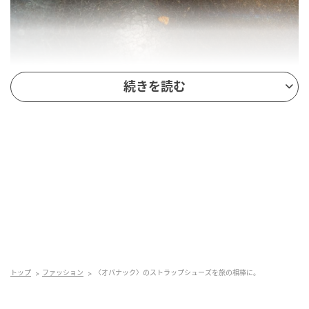
出典
andpremium.jp
続きを読む
雨にも強く、長時間の街歩きでも疲れにく
い。
旅の相棒となる靴を探していたときに『ディエチ』で
見つけたのは、どこか素朴で温かみのあるストラップ
シューズ。セルビアの国民的シューズブランドとして
100年近く親しまれてきた〈オパナック〉のもので、民
族衣装の靴を着想源とした、つま先がわずかに反り上
がった形が特徴。革靴のように見えて実はラバー製だ
トップ
ファッション
〈オパナック〉のストラップシューズを旅の相棒に。
から、雨にも強く、長時間の街歩きでも疲れにくい。
旅行中はスニーカーに限る、という考えを一新してく