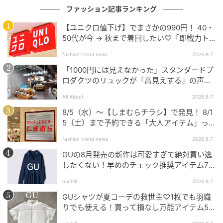
ファッション記事ランキング
【ユニクロ値下げ】でまさかの990円！ 40・
50代が今 → 秋まで着回したい♡「即戦力ト
ップス」
fashion trend news
2026.8.7
「1000円には見えなかった」スタンダードプ
ロダクツのリュックが「高見えする」の声。
2個購入する人も
All About
2026.8.7
8/5（水）〜【しまむらチラシ】で発見！ 8/1
5（土）まで予約できる「大人アイテム」っ
て？
fashion trend news
2026.8.7
GUの8月発売の新作は可愛すぎて絶対買い逃
したくない！早めのチェック推奨アイテム7
連発
michill
2026.8.7
GUシャツが夏コーデの救世主♡1枚でも羽織
りでも使える！買って損なし万能アイテム5
選