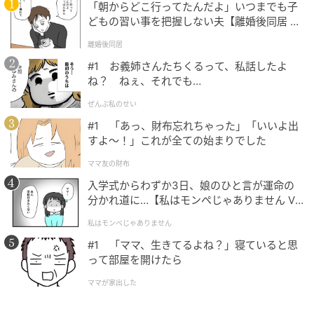
「朝からどこ行ってたんだよ」いつまでも子
どもの習い事を把握しない夫【離婚後同居 Vo
l.1】
離婚後同居
#1 お義姉さんたちくるって、私話したよ
ね？ ねぇ、それでも…
ぜんぶ私のせい
#1 「あっ、財布忘れちゃった」「いいよ出
すよ〜！」これが全ての始まりでした
ママ友の財布
入学式からわずか3日、娘のひと言が運命の
分かれ道に…【私はモンペじゃありません Vo
l.1】
私はモンペじゃありません
#1 「ママ、生きてるよね？」寝ていると思
って部屋を開けたら
ママが家出した