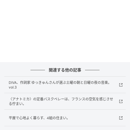
れた一足。￥9,790（ディエチ久太郎店
06−4256−4485） スカート￥61,600（アナトミカ／ア
ナトミカ 東京 070−3144−0378）。その他スタイリス
ト私物
fashion direction : Mitsuru Kurosawa photo : Yoko
Takahashi hair & make-up : Hiromi Chinone (Cirque)
model : Arisa Nakano (étrenne)
※この記事は、No. 148 2026年4月号「&days」に掲載
関連する他の記事
されたものです。
DIVA、作詞家 ゆっきゅんさんが選ぶ土曜の朝と日曜の夜の音楽。
vol.3
元記事で読む
〈アナトミカ〉の定番バスクベレーは、フランスの空気を感じさせ
次の記事
る佇まい。
〈アナトミカ〉の定番バスクベレーは、フラ
平屋で心地よく暮らす、4組の住まい。
ンスの空気を感じさせる佇まい。