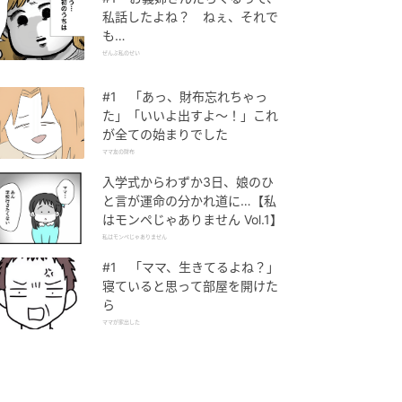
私話したよね？ ねぇ、それで
も…
ぜんぶ私のせい
#1 「あっ、財布忘れちゃっ
た」「いいよ出すよ〜！」これ
が全ての始まりでした
ママ友の財布
入学式からわずか3日、娘のひ
と言が運命の分かれ道に…【私
はモンペじゃありません Vol.1】
私はモンペじゃありません
#1 「ママ、生きてるよね？」
寝ていると思って部屋を開けた
ら
ママが家出した