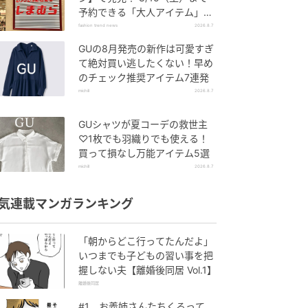
予約できる「大人アイテム」っ
て？
fashion trend news
2026.8.7
GUの8月発売の新作は可愛すぎ
て絶対買い逃したくない！早め
のチェック推奨アイテム7連発
michill
2026.8.7
GUシャツが夏コーデの救世主
♡1枚でも羽織りでも使える！
買って損なし万能アイテム5選
michill
2026.8.7
気連載マンガランキング
「朝からどこ行ってたんだよ」
いつまでも子どもの習い事を把
握しない夫【離婚後同居 Vol.1】
離婚後同居
#1 お義姉さんたちくるって、