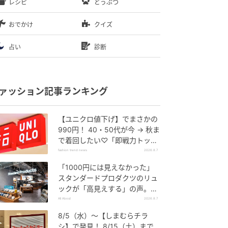
レシピ
どうぶつ
おでかけ
クイズ
占い
診断
ァッション記事ランキング
【ユニクロ値下げ】でまさかの
990円！ 40・50代が今 → 秋ま
で着回したい♡「即戦力トップ
ス」
fashion trend news
2026.8.7
「1000円には見えなかった」
スタンダードプロダクツのリュ
ックが「高見えする」の声。2
個購入する人も
All About
2026.8.7
8/5（水）〜【しまむらチラ
シ】で発見！ 8/15（土）まで