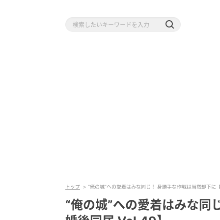
トップ
“俺の城”への愛着はみな同じ！ 身勝手な作戦は当然却下に【離婚
“俺の城”への愛着はみな同