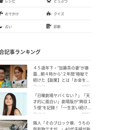
レシピ
どうぶつ
おでかけ
クイズ
占い
診断
合記事ランキング
４５歳年下・“加藤茶の妻”が暴
露…朝４時から“２年間”極秘で
続けた【副業】とは「お金を稼
ぐのって大変」
TRILL ニュース
2026.8.6
「日曜劇場ヤバくない？」「天
才的に面白い」劇場版が“興収１
５億”を記録！「一生言い続け
る」放送後も続く“切望の声”
TRILL ニュース
2026.8.5
隣人「そのブロック塀、うちの
所有物ですが…」40代夫婦が新