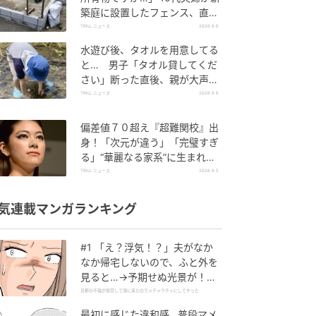
築庭に設置したフェンス、直後
に迫られた"顛末"
TRILL ニュース
2026.8.6
水遊び後、タオルを用意してる
と… 男子「タオル貸してくだ
さい」断った直後、親が大声で
放った一言に絶句
TRILL ニュース
2026.8.6
偏差値７０超え『超難関校』出
身！「次元が違う」「完璧すぎ
る」“華麗なる家系”に生まれた
【規格外の逸材】
TRILL ニュース
2026.8.5
気連載マンガランキング
#1 「え？浮気！？」夫がなか
なか帰宅しないので、ふと外を
見ると…→予期せぬ光景が！｜
旦那の不倫が発覚して頭に来た
旦那の不倫が発覚して頭に来たのでメチャクチャにしてやった
のでメチャクチャにしてやった
最初に感じた違和感…普段マメ