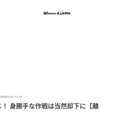
後同居 Vol.49】
じ！ 身勝手な作戦は当然却下に【離