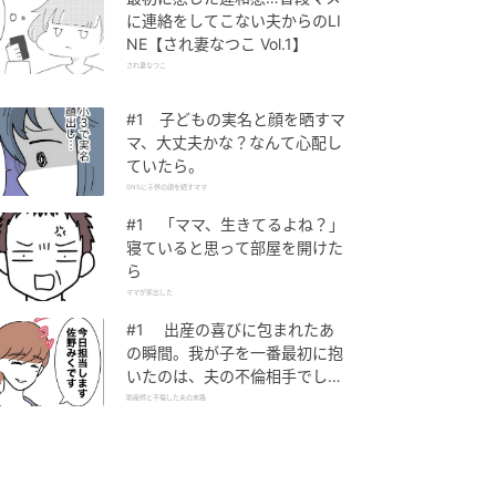
に連絡をしてこない夫からのLI
NE【され妻なつこ Vol.1】
され妻なつこ
#1 子どもの実名と顔を晒すマ
マ、大丈夫かな？なんて心配し
ていたら。
SNSに子供の顔を晒すママ
#1 「ママ、生きてるよね？」
寝ていると思って部屋を開けた
ら
ママが家出した
#1 出産の喜びに包まれたあ
の瞬間。我が子を一番最初に抱
いたのは、夫の不倫相手でし
た。
助産師と不倫した夫の末路