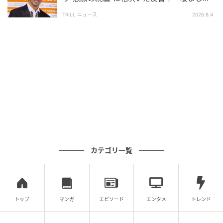
悲しい状況ですが、だれも悪くないと思うんです。
面白い」“賞 総なめ”『伝説級ドラマ』
TRILL ニュース
2026.8.4
■人の目が怖くなってしまった叔母
カテゴリ一覧
トップ
マンガ
エピソード
エンタメ
トレンド