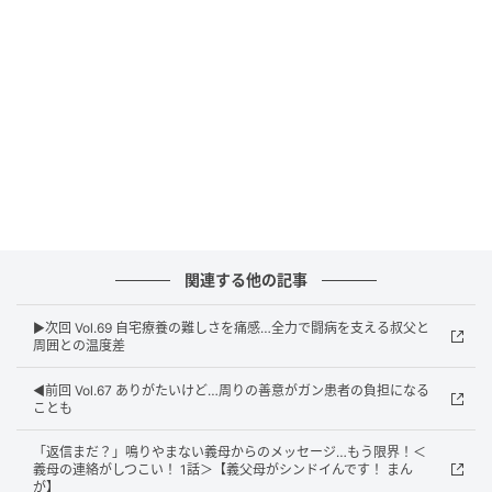
ウーマンエキサイト
関連する他の記事
▶︎次回 Vol.69 自宅療養の難しさを痛感…全力で闘病を支える叔父と
周囲との温度差
◀︎前回 Vol.67 ありがたいけど…周りの善意がガン患者の負担になる
ことも
「返信まだ？」鳴りやまない義母からのメッセージ…もう限界！＜
義母の連絡がしつこい！ 1話＞【義父母がシンドイんです！ まん
が】