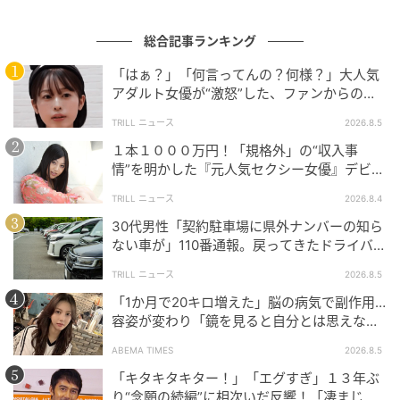
総合記事ランキング
「はぁ？」「何言ってんの？何様？」大人気
アダルト女優が“激怒”した、ファンからの
【質問】とは
TRILL ニュース
2026.8.5
１本１０００万円！「規格外」の“収入事
情”を明かした『元人気セクシー女優』デビュ
ー作が“１０万本”を記録した逸材
ウーマンエキサイト
TRILL ニュース
2026.8.4
30代男性「契約駐車場に県外ナンバーの知ら
体力的にもしんどくて、1日1日を過ごすことが精一杯
ない車が」110番通報。戻ってきたドライバー
の時、どうしてもきつい言い方をしてしまう時ってあ
の“言い分”に「口論になった」
ると思うんです。それは仕方がないのかもしれませ
TRILL ニュース
2026.8.5
ん。
「1か月で20キロ増えた」脳の病気で副作用…
容姿が変わり「鏡を見ると自分とは思えなか
った」壮絶な闘病生活明かす
でも毎回イライラをぶつけられる立場だったら。それ
ABEMA TIMES
2026.8.5
を見るしかできない立場だったら。
「キタキタキター！」「エグすぎ」１３年ぶ
り“念願の続編”に相次いだ反響！「凄まじく