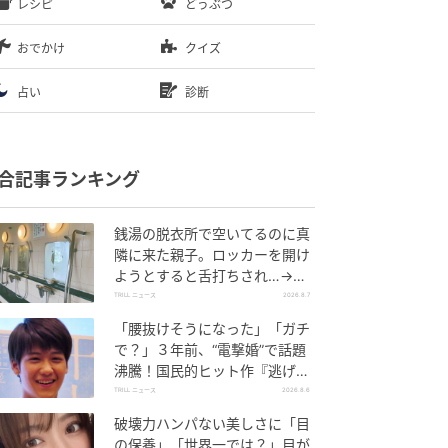
レシピ
どうぶつ
おでかけ
クイズ
占い
診断
合記事ランキング
銭湯の脱衣所で空いてるのに真
隣に来た親子。ロッカーを開け
ようとすると舌打ちされ…→直
後、娘の放った“純粋な一言”に
TRILL ニュース
2026.8.7
「心の中で拍手」
「腰抜けそうになった」「ガチ
で？」３年前、“電撃婚”で話題
沸騰！国民的ヒット作『逃げ
恥』で異彩放った【国宝級イケ
TRILL ニュース
2026.8.6
メン】
破壊力ハンパない美しさに「目
の保養」「世界一では？」目が