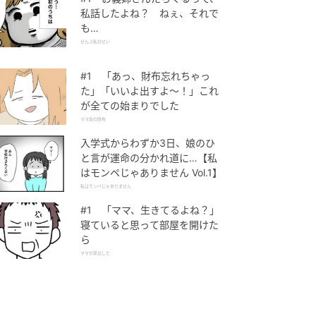
私話したよね？ ねぇ、それで
も…
ぜんぶ私のせい
#1 「あっ、財布忘れちゃっ
た」「いいよ出すよ〜！」これ
が全ての始まりでした
ママ友の財布
入学式からわずか3日、娘のひ
と言が運命の分かれ道に…【私
はモンペじゃありません Vol.1】
私はモンペじゃありません
#1 「ママ、生きてるよね？」
寝ていると思って部屋を開けた
ら
ママが家出した