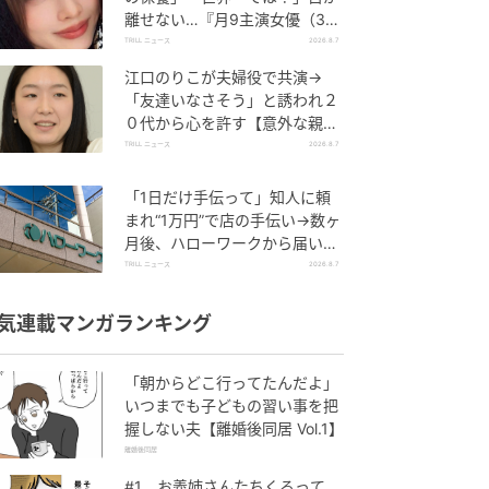
離せない…『月9主演女優（34
歳）』“極上”美ショットがすご
TRILL ニュース
2026.8.7
い
江口のりこが夫婦役で共演→
「友達いなさそう」と誘われ２
０代から心を許す【意外な親友
芸人】とは？
TRILL ニュース
2026.8.7
「1日だけ手伝って」知人に頼
まれ“1万円”で店の手伝い→数ヶ
月後、ハローワークから届いた
電話に50代女性が“青ざめたワ
TRILL ニュース
2026.8.7
ケ”
気連載マンガランキング
「朝からどこ行ってたんだよ」
いつまでも子どもの習い事を把
握しない夫【離婚後同居 Vol.1】
離婚後同居
#1 お義姉さんたちくるって、