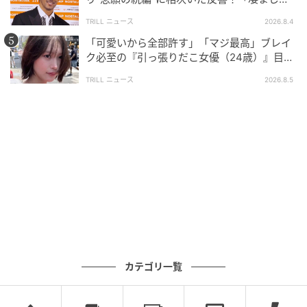
面白い」“賞 総なめ”『伝説級ドラマ』
TRILL ニュース
2026.8.4
「可愛いから全部許す」「マジ最高」ブレイ
ク必至の『引っ張りだこ女優（24歳）』目が
離せない“圧巻ショット”に「か、かわいい」
TRILL ニュース
2026.8.5
ブログ：尾持トモ（
尾持トモの漫画blog
）
#11 え…なんで…？
カテゴリ一覧