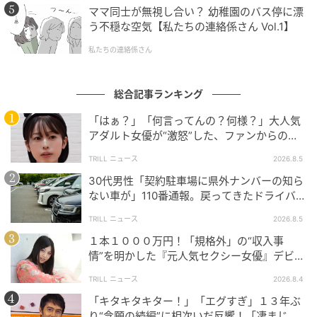
ママ同士が無視し合い？ 幼稚園のバス停に漂
う不穏な空気【私たちの連絡係さん Vol.1】
私たちの連絡係さん
総合記事ランキング
「はぁ？」「何言ってんの？何様？」大人気
アダルト女優が“激怒”した、ファンからの
【質問】とは
TRILL ニュース
2026.8.5
30代男性「契約駐車場に県外ナンバーの知ら
ない車が」110番通報。戻ってきたドライバー
の“言い分”に「口論になった」
TRILL ニュース
2026.8.5
１本１０００万円！「規格外」の“収入事
情”を明かした『元人気セクシー女優』デビュ
ー作が“１０万本”を記録した逸材
TRILL ニュース
2026.8.4
「キタキタキター！」「エグすぎ」１３年ぶ
り“念願の続編”に相次いだ反響！「凄まじく