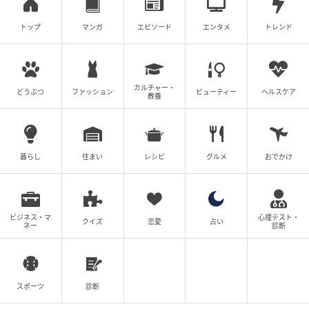
次の話を読む
前の話
第11話
トップ
マンガ
エピソード
エンタメ
トレンド
産んだら幸せになりました
尾持トモ
カルチャー・
どうぶつ
ファッション
ビューティー
ヘルスケア
教養
全話一覧を見る
クリエイター情報
暮らし
住まい
レシピ
グルメ
おでかけ
尾持トモ
関西在住。アルバイトと漫画を兼業している。 自分
や周りの人の身に起きた出来事、モヤモヤ話、スカ
ビジネス・マ
心理テスト・
クイズ
恋愛
占い
ッと話など…。 きっと共感できる、誰かに寄り添え
ネー
診断
る漫画を、インスタとブログで発信中。
作品をもっとみる
スポーツ
診断