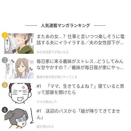
人気連載マンガランキング
またあの女…？ 仕事と言いつつ楽しそうに電
話する夫にイライラする／夫の女性部下が気
になる（1）【夫婦の危機 まんが】
夫の女性部下が気になる
毎日家に来る義妹がストレス…どうしてみん
な甘やかすの？／義妹が毎日我が家にやって
くる（1）【義父母がシンドイんです！ まん
義妹が毎日我が家にやってくる
が】
#1 「ママ、生きてるよね？」寝ていると思
って部屋を開けたら
ママが家出した
#1 送迎のバスから「娘が降りてきてませ
ん」
娘が拐われた