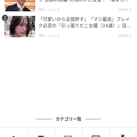
面白い」“賞 総なめ”『伝説級ドラマ』
TRILL ニュース
2026.8.4
「可愛いから全部許す」「マジ最高」ブレイ
ク必至の『引っ張りだこ女優（24歳）』目が
離せない“圧巻ショット”に「か、かわいい」
TRILL ニュース
2026.8.5
カテゴリ一覧