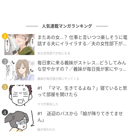
人気連載マンガランキング
またあの女…？ 仕事と言いつつ楽しそうに電
話する夫にイライラする／夫の女性部下が気
になる（1）【夫婦の危機 まんが】
夫の女性部下が気になる
毎日家に来る義妹がストレス…どうしてみん
な甘やかすの？／義妹が毎日我が家にやって
くる（1）【義父母がシンドイんです！ まん
義妹が毎日我が家にやってくる
が】
#1 「ママ、生きてるよね？」寝ていると思
って部屋を開けたら
ママが家出した
#1 送迎のバスから「娘が降りてきてませ
ん」
娘が拐われた