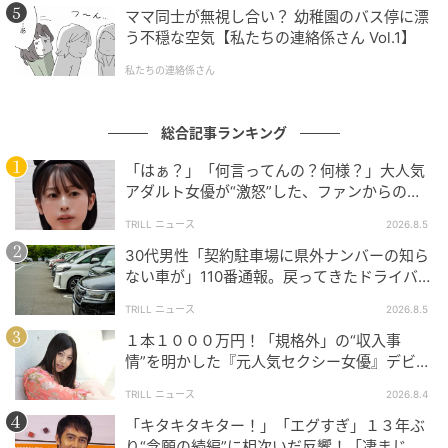
ママ同士が無視し合い？ 幼稚園のバス停に漂
う不穏な空気【私たちの連絡係さん Vol.1】
私たちの連絡係さん
総合記事ランキング
「はぁ？」「何言ってんの？何様？」大人気
アダルト女優が“激怒”した、ファンからの
【質問】とは
TRILL ニュース
2026.8.5
30代男性「契約駐車場に県外ナンバーの知ら
ない車が」110番通報。戻ってきたドライバー
の“言い分”に「口論になった」
TRILL ニュース
2026.8.5
１本１０００万円！「規格外」の“収入事
情”を明かした『元人気セクシー女優』デビュ
ー作が“１０万本”を記録した逸材
TRILL ニュース
2026.8.4
「キタキタキター！」「エグすぎ」１３年ぶ
り“念願の続編”に相次いだ反響！「凄まじく