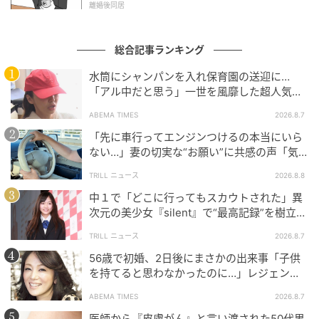
離婚後同居
総合記事ランキング
水筒にシャンパンを入れ保育園の送迎に…
「アル中だと思う」一世を風靡した超人気タ
レント、酒漬けだった日々を告白
ABEMA TIMES
2026.8.7
「先に車行ってエンジンつけるの本当にいら
ウーマンエキサイト
ない…」妻の切実な“お願い”に共感の声「気
づかないんですよね…」
直樹コーチとこういう関係になったことで、「私の人
TRILL ニュース
2026.8.8
生のこのままでいいのか」など余計な悩みを考えるこ
中１で「どこに行ってもスカウトされた」異
とはなくなりました。
次元の美少女『silent』で“最高記録”を樹立し
た「反則級」の【トップ女優】
TRILL ニュース
2026.8.7
どうせいつかは終わってしまう、いっときの火遊びだ
56歳で初婚、2日後にまさかの出来事「子供
からこそ楽しみたい。
を持てると思わなかったのに…」レジェンド
美魔女が当時の心境を告白
今はそういう気持ちです。
ABEMA TIMES
2026.8.7
医師から『皮膚がん』と言い渡された50代男