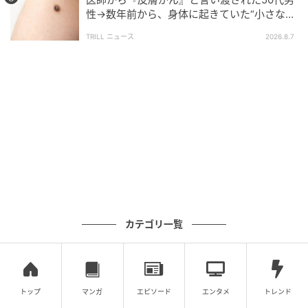
もちろん夫にはバレないように、細心の注意を払って
性→数年前から、身体に起きていた“小さな異
います。
変”に「あのとき受診していれば…」
TRILL ニュース
2026.8.7
次回に続く（全31話）毎日21時更新！
※この漫画は実話をべースにしたフィクションです
(ウーマンエキサイト編集部)
元記事で読む
夫は子どもに無関心…協力的な夫がいる夫婦を見
カテゴリ一覧
るのが辛い／沙里の場合＜習い事コーチと5人の
妻 9話＞【夫婦のリアル まんが】
次の話を読む
前の話
第9話
トップ
マンガ
エピソード
エンタメ
トレンド