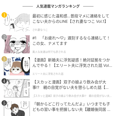
人気連載マンガランキング
ウーマンエキサイト
最初に感じた違和感…普段マメに連絡をして
こない夫からのLINE【され妻なつこ Vol.1】
され妻なつこ
#1 「お疲れ〜♡」遅刻するなら連絡して！
この女、ナメてます
美人な友達は何でも許される
【漫画】新婚夫に浮気疑惑！絶対証拠をつか
んでやる！【エリート夫に浮気された話 Vol.
1】
エリート夫に浮気された話
【スカッと漫画】双子の娘より飲み会が大
ウーマンエキサイト
事!? 親の自覚がない夫を懲らしめた話【第1
話】
【スカッと漫画】双子の娘より飲み会が大事!? 親の自覚がない夫を
懲らしめた話
「朝からどこ行ってたんだよ」いつまでも子
どもの習い事を把握しない夫【離婚後同居 Vo
l.1】