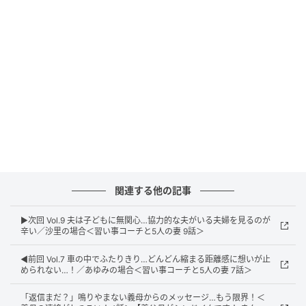
ウーマンエキサイト
関連する他の記事
ウーマンエキサイト
▶︎次回 Vol.9 夫は子どもに無関心…協力的な夫がいる夫婦を見るのが
辛い／沙里の場合＜習い事コーチと5人の妻 9話＞
◀︎前回 Vol.7 車の中でふたりきり…どんどん縮まる距離感に想いが止
められない…！／あゆみの場合＜習い事コーチと5人の妻 7話＞
「返信まだ？」鳴りやまない義母からのメッセージ…もう限界！＜