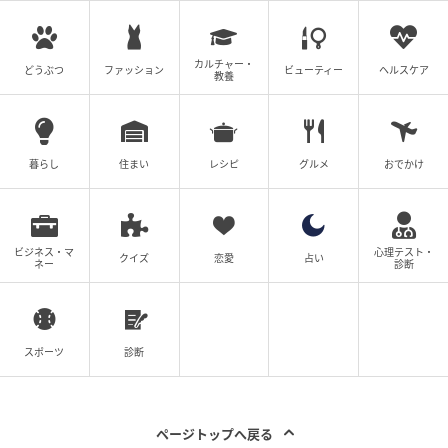
習い事コーチと5人の妻
ウーマンエキサイト
カルチャー・
どうぶつ
ファッション
ビューティー
ヘルスケア
教養
全話一覧を見る
クリエイター情報
暮らし
住まい
レシピ
グルメ
おでかけ
ウーマンエキサイト
ウーマンエキサイトは、ママを中心とした女性向け
の情報サービスサイト。数年先のことまで考えて、
ビジネス・マ
心理テスト・
子育て・くらし・レシピ・ハンドメイド・ビューテ
クイズ
恋愛
占い
ネー
診断
ィの情報がセレクトできるように、最新情報やラン
キング、すぐに役立つサービスをお届けします。
作品をもっとみる
スポーツ
診断
の記事をもっとみる
ページトップへ戻る