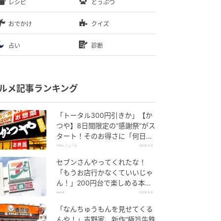
レシピ
どうぶつ
おでかけ
クイズ
占い
診断
ルメ記事ランキング
「トータル300円引きか」【か
つや】8日間限定の“感謝祭”がス
タート！そのお得さに「何日連
続で通えるかなぁ」「激ア
TRILL ニュース
2026.8.6
ツ！」の声
セブンさんやってくれたな！
「もうお店行かなくていいじゃ
ん！」200円台で楽しめる本格
グルメ
michill
2026.8.6
「なんちゅうもんを見せてくる
んや！」吉野家、新作“極旨牛鉄