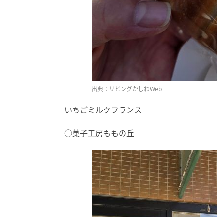
出典：リビングかしわWeb
いちごミルクフランス
○菓子工房ももの丘