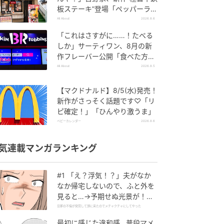
板ステーキ”登場「ペッパーラン
チを潰しに来たぞ……」
All About
2026.8.6
「これはさすがに……！たべる
しか」サーティワン、8月の新
作フレーバー公開「食べた方が
良いですよスイカサマーは」
All About
2026.8.5
【マクドナルド】8/5(水)発売！
新作がさっそく話題です♡「リ
ピ確定！」「ひんやり激うま」
ベビーカレンダー
2026.8.6
気連載マンガランキング
#1 「え？浮気！？」夫がなか
なか帰宅しないので、ふと外を
見ると…→予期せぬ光景が！｜
旦那の不倫が発覚して頭に来た
旦那の不倫が発覚して頭に来たのでメチャクチャにしてやった
のでメチャクチャにしてやった
最初に感じた違和感…普段マメ