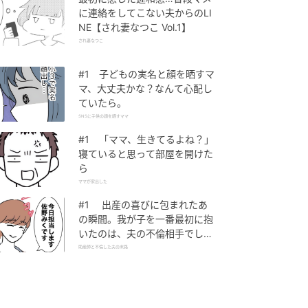
に連絡をしてこない夫からのLI
NE【され妻なつこ Vol.1】
され妻なつこ
#1 子どもの実名と顔を晒すマ
マ、大丈夫かな？なんて心配し
ていたら。
SNSに子供の顔を晒すママ
#1 「ママ、生きてるよね？」
寝ていると思って部屋を開けた
ら
ママが家出した
#1 出産の喜びに包まれたあ
の瞬間。我が子を一番最初に抱
いたのは、夫の不倫相手でし
た。
助産師と不倫した夫の末路