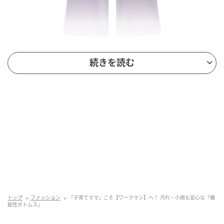
出典：ワークマン
続きを読む
【ワークマン】「レディース撥水スウェットパンツ」
¥1,780（税込）
こなれたコーデに仕上がりそうな、ゆったり感のある
スウェットパンツ。シンプルなデザインで、ルームウ
エアからちょっとしたお出かけまで、日常使いしやす
い一本です。防汚機能により、コーヒーなど親水性の
汚れが付きにくいのが特徴。裾にドローコードが付い
ているので、ぎゅっと絞って好みのシルエットに変え
トップ
ファッション
「子育てママ」こそ【ワークマン】へ！ 汚れ・小雨も安心な「機
て着られます。ウエストゴムと腰ひもで、穿き心地が
能性ボトムス」
よさそう。