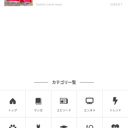
いアイテム」
fashion trend news
2026.8.7
カテゴリ一覧
出典：ワークマン
トップ
マンガ
エピソード
エンタメ
トレンド
プリーツ加工とほんのりとした光沢がコーデを品よく
見せるので、きれいめコーデを作る時に大活躍。子供