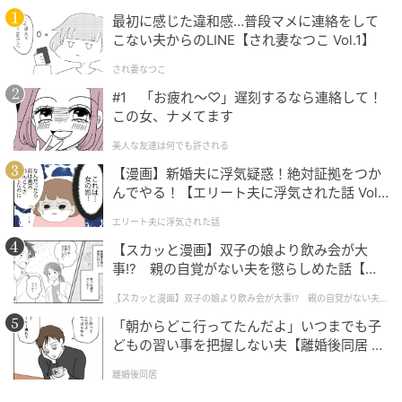
最初に感じた違和感…普段マメに連絡をして
こない夫からのLINE【され妻なつこ Vol.1】
され妻なつこ
#1 「お疲れ〜♡」遅刻するなら連絡して！
この女、ナメてます
美人な友達は何でも許される
【漫画】新婚夫に浮気疑惑！絶対証拠をつか
んでやる！【エリート夫に浮気された話 Vol.
1】
エリート夫に浮気された話
【スカッと漫画】双子の娘より飲み会が大
事!? 親の自覚がない夫を懲らしめた話【第1
話】
【スカッと漫画】双子の娘より飲み会が大事!? 親の自覚がない夫を
懲らしめた話
「朝からどこ行ってたんだよ」いつまでも子
どもの習い事を把握しない夫【離婚後同居 Vo
l.1】
離婚後同居
出典：ワークマン