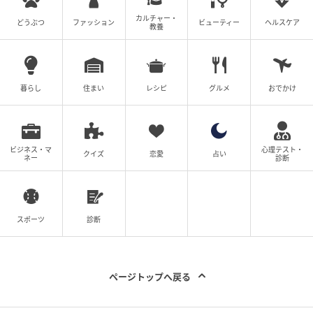
とのお出かけやお買い物などだけでなく、お仕事コー
カルチャー・
どうぶつ
ファッション
ビューティー
ヘルスケア
デにも使えそうです。シャツやカーディガンと合わ
教養
せ、女性らしいコーデに仕上げるのがおすすめ。明る
い色や軽やかに着られるアイテムを合わせて、春らし
く着こなすのも◎
暮らし
住まい
レシピ
グルメ
おでかけ
※すべての商品情報・画像はワークマン出典です。
※記事内の情報は執筆時のものになります。価格変更
ビジネス・マ
心理テスト・
や、販売終了の可能性もございます。最新の商品情報
クイズ
恋愛
占い
ネー
診断
は各お店・ブランドなどにご確認くださいませ。
writer：Hina.W
スポーツ
診断
元記事で読む
次の記事
ページトップへ戻る
【ワークマンの1,900円スニーカー】が優秀！