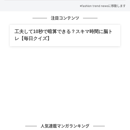
※fashion trend newsに移動します
注目コンテンツ
出典：ワークマン
工夫して10秒で暗算できる？スキマ時間に脳ト
同色系のスウェットトップスを合わせ、セットアップ
レ【毎日クイズ】
風に着こなせば、おしゃれなワントーンコーデが完
成。ショート丈のブルゾンを羽織り、スタイルよくカ
ジュアルに仕上げるのがポイントです。淡い色を主役
にするときは、引き締め役として明るいカラーの小物
やシューズを取り入れるのがおすすめ。コーデにメリ
ハリがつき、より垢抜けた印象が作れます。
雨の日も怖くない！ ヴィンテージライクなス
カート
人気連載マンガランキング