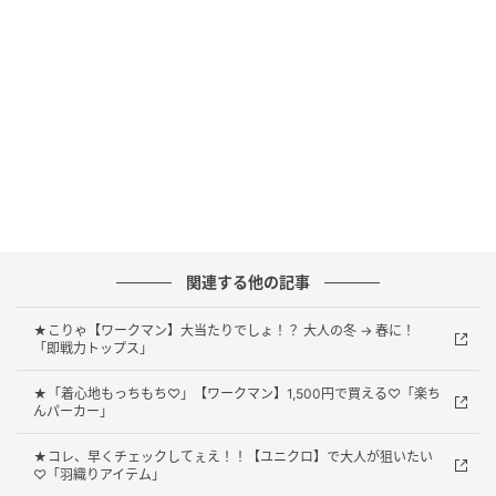
垢抜けたワントーンコーデが即完成
関連する他の記事
★こりゃ【ワークマン】大当たりでしょ！？ 大人の冬 → 春に！
「即戦力トップス」
★「着心地もっちもち♡」【ワークマン】1,500円で買える♡「楽ち
んパーカー」
★コレ、早くチェックしてぇえ！！【ユニクロ】で大人が狙いたい
♡「羽織りアイテム」