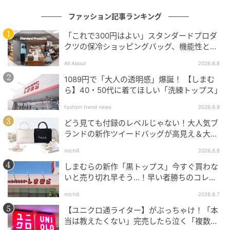
【ワークマン】「レディースビンテージタフタプリー
ファッション記事ランキング
ツスカート」¥2,300（税込）
「これで300円はよい」スタンダードプロダ
クツの保冷ショッピングバッグ、機能性とデ
ヴィンテージ感のあるタフタ素材を使用した、上品な
ザインでネット大絶賛
プリーツスカート。裏地に静電気軽減加工がされてい
All About
2026.8.8
て、スカートのまとわりつきに悩まずに済みそうで
1089円で「大人の透明感」爆誕！ 【しまむ
す。公式HPによると「撥水加工で急な小雨でも安心」
ら】40・50代に着てほしい「洗練トップス」
とのことで、お出かけ中に天気が崩れそうな日や、水
fashion trend news
2026.8.8
仕事をするときにも頼もしい。カラーはグレージュ、
どう見ても付録のレベルじゃない！大人気ブ
ライトネイビーなど落ち着いたトーンの全4色です。
ランドの新作ツイードバッグが高見え＆大容
量♡
michill
2026.8.8
しまむらの新作「黒トップス」今すぐ買わな
上品なきれいめコーデにもぴったり
いと売り切れ早そう…！早い者勝ちのコレ買
いリスト
michill
2026.8.7
【ユニクロ通ライター】がぶっちゃけ！「本
当は教えたくない」完売したら泣く「複数買