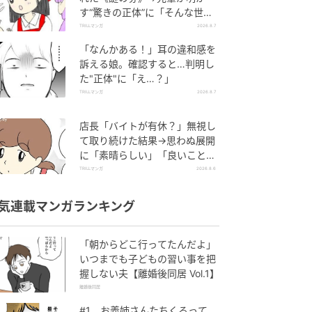
す“驚きの正体”に「そんな世代
差があるんですね」
TRILLマンガ
2026.8.7
「なんかある！」耳の違和感を
訴える娘。確認すると…判明し
た"正体"に「え…？」
TRILLマンガ
2026.8.7
店長「バイトが有休？」無視し
て取り続けた結果→思わぬ展開
に「素晴らしい」「良いことし
ましたね」
TRILLマンガ
2026.8.6
気連載マンガランキング
「朝からどこ行ってたんだよ」
いつまでも子どもの習い事を把
握しない夫【離婚後同居 Vol.1】
離婚後同居
#1 お義姉さんたちくるって、