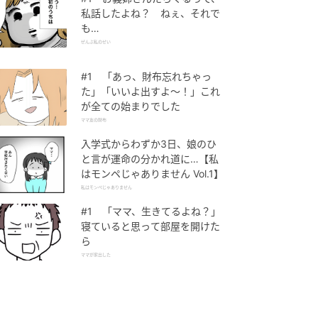
私話したよね？ ねぇ、それで
も…
ぜんぶ私のせい
#1 「あっ、財布忘れちゃっ
た」「いいよ出すよ〜！」これ
が全ての始まりでした
ママ友の財布
入学式からわずか3日、娘のひ
と言が運命の分かれ道に…【私
はモンペじゃありません Vol.1】
私はモンペじゃありません
#1 「ママ、生きてるよね？」
寝ていると思って部屋を開けた
ら
ママが家出した