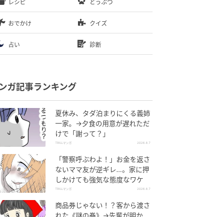
レシピ
どうぶつ
おでかけ
クイズ
占い
診断
ンガ記事ランキング
夏休み、タダ泊まりにくる義姉
一家。→夕食の用意が遅れただ
けで「謝って？」
TRILLマンガ
2026.8.7
「警察呼ぶわよ！」お金を返さ
ないママ友が逆ギレ…。家に押
しかけても強気な態度なワケ
TRILLマンガ
2026.8.7
商品券じゃない！？客から渡さ
れた《謎の券》→先輩が明か