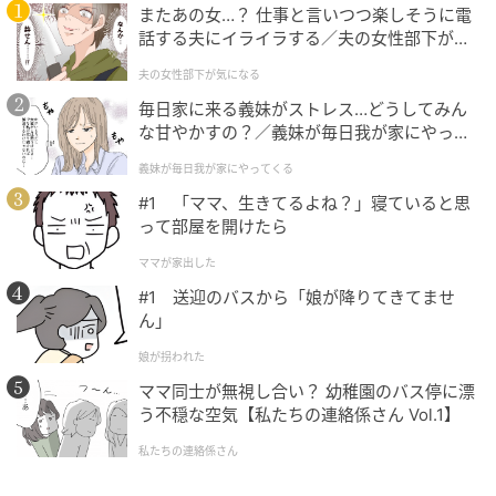
またあの女…？ 仕事と言いつつ楽しそうに電
話する夫にイライラする／夫の女性部下が気
になる（1）【夫婦の危機 まんが】
夫の女性部下が気になる
毎日家に来る義妹がストレス…どうしてみん
な甘やかすの？／義妹が毎日我が家にやって
くる（1）【義父母がシンドイんです！ まん
義妹が毎日我が家にやってくる
が】
#1 「ママ、生きてるよね？」寝ていると思
って部屋を開けたら
ママが家出した
#1 送迎のバスから「娘が降りてきてませ
ん」
娘が拐われた
ママ同士が無視し合い？ 幼稚園のバス停に漂
う不穏な空気【私たちの連絡係さん Vol.1】
私たちの連絡係さん