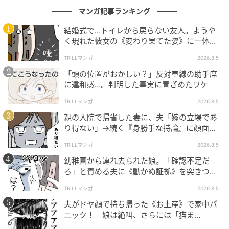
マンガ記事ランキング
結婚式で…トイレから戻らない友人。ようや
く現れた彼女の《変わり果てた姿》に一体何
が！？
TRILLマンガ
2026.8.5
「頭の位置がおかしい？」反対車線の助手席
に違和感…。判明した事実に青ざめたワケ
TRILLマンガ
2026.8.5
親の入院で帰省した妻に、夫「嫁の立場であ
り得ない」→続く『身勝手な持論』に顔面蒼
白！
TRILLマンガ
2026.8.5
幼稚園から連れ去られた娘。「確認不足だ
ろ」と責める夫に《動かぬ証拠》を突きつけ
た結果
TRILLマンガ
2026.8.5
夫がドヤ顔で持ち帰った《お土産》で家中パ
ニック！ 娘は絶叫、さらには「猫ま
で！？」