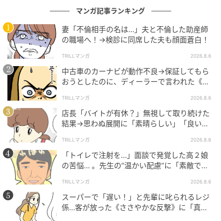
作品をもっとみる
マンガ記事ランキング
妻「不倫相手の名は…」夫と不倫した助産師
の職場へ！→検診に同席した夫も顔面蒼白！
の記事をもっとみる
TRILLマンガ
2026.8.6
中古車のカーナビが動作不良→保証してもら
おすすめ連載マンガ
おうとしたのに、ディーラーで言われた《事
実》に唖然…
TRILLマンガ
2026.8.6
店長「バイトが有休？」無視して取り続けた
結果→思わぬ展開に「素晴らしい」「良いこ
としましたね」
愛猫と別れ、ぽっかり
夫が育児をなめくさっ
不倫返し
海外宿での盗
TRILLマンガ
2026.8.6
空いた穴。そこにやっ
てる件
件。
てきたのは
「トイレで注射を…」面談で発覚した高２娘
第1話
第1話
第1話
第1
の苦悩… 。先生の“温かい配慮”に「素敵です
ね」「対応がいいね」
TRILLマンガ
2026.8.6
スーパーで「遅い！」と先輩に叱られるレジ
係…客が放った《ささやかな反撃》に「真似
したい！」「私もです」