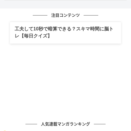
注目コンテンツ
工夫して10秒で暗算できる？スキマ時間に脳ト
レ【毎日クイズ】
X（
旧Twitter
）：桐谷とうしろう（
@kiritanitoshiro
）
診療明細書に並ぶ「電療料」や「罨法料」といった見
慣れない項目に、桐谷とうしろうさんは思わず手を止
めます。ここしばらくは指圧しか受けておらず、何の
料金なのか心当たりがありません。「3回目以降ずっと
そうだ…」と疑問は募るばかり。
それでも、「一度やったら管理料的な感じで取られる
のかな…？」と考えつつ、結局は意味を聞く勇気が出
ず、そのままにしてしまいます。
人気連載マンガランキング
読者からも「自分も聞けない」「分かりにくいですよ