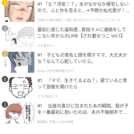
#1 「え？浮気！？」夫がなかなか帰宅しない
ね」といった声が寄せられ、共感が広がっています。
ので、ふと外を見ると…→予期せぬ光景が！
｜旦那の不倫が発覚して頭に来たのでメチャ
気になりつつも、なかなか聞き出せない明細の中身。
旦那の不倫が発覚して頭に来たのでメチャクチャにしてやった
クチャにしてやった
もう少し分かりやすい説明があれば…と感じてしまう
最初に感じた違和感…普段マメに連絡をして
一幕です。
こない夫からのLINE【され妻なつこ Vol.1】
され妻なつこ
X（旧Twitter）：桐谷とうしろう（
@kiritanitoshiro
#1 子どもの実名と顔を晒すママ、大丈夫か
）
な？なんて心配していたら。
サムネイル画像出典：photoAC ※画像はイメージです
SNSに子供の顔を晒すママ
#1 「ママ、生きてるよね？」寝ていると思
クリエイター情報
って部屋を開けたら
ママが家出した
桐谷とうしろう
#1 出産の喜びに包まれたあの瞬間。我が子
イラストレーター・漫画家・動画クリエイターとし
を一番最初に抱いたのは、夫の不倫相手でし
て幅広く活動している、桐谷とうしろうさん。 会社
た。
員として働く傍ら、日々の出来事や創作漫画をSNS
助産師と不倫した夫の末路
で発信しています。