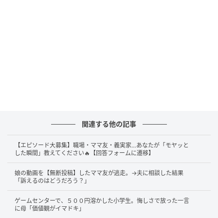
関連する他の記事
【エピソード大募集】職場・ママ友・義実家…あなたが「モヤッと
した瞬間」教えてください🔥【回答フォームに遷移】
娘の動画を【無断投稿】したママ友が逃走。→夫に相談した結果
「訴えるのはどうだろう？」
ゲームセンターで、５００円溶かした小学生。悔しさで放った一言
に母「価値観がイマドキ」