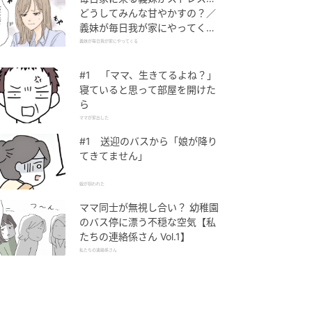
どうしてみんな甘やかすの？／
義妹が毎日我が家にやってくる
（1）【義父母がシンドイんで
義妹が毎日我が家にやってくる
す！ まんが】
#1 「ママ、生きてるよね？」
寝ていると思って部屋を開けた
ら
ママが家出した
#1 送迎のバスから「娘が降り
てきてません」
娘が拐われた
ママ同士が無視し合い？ 幼稚園
のバス停に漂う不穏な空気【私
たちの連絡係さん Vol.1】
私たちの連絡係さん