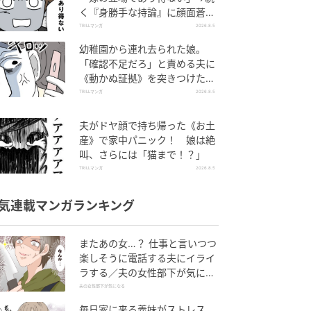
く『身勝手な持論』に顔面蒼
白！
TRILLマンガ
2026.8.5
幼稚園から連れ去られた娘。
「確認不足だろ」と責める夫に
《動かぬ証拠》を突きつけた結
果
TRILLマンガ
2026.8.5
夫がドヤ顔で持ち帰った《お土
産》で家中パニック！ 娘は絶
叫、さらには「猫まで！？」
TRILLマンガ
2026.8.5
気連載マンガランキング
またあの女…？ 仕事と言いつつ
楽しそうに電話する夫にイライ
ラする／夫の女性部下が気にな
る（1）【夫婦の危機 まんが】
夫の女性部下が気になる
毎日家に来る義妹がストレス…