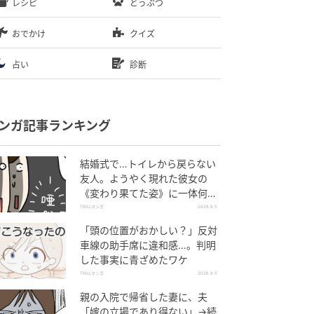
レシピ
どうぶつ
おでかけ
クイズ
占い
診断
ンガ記事ランキング
結婚式で…トイレから戻らない
友人。ようやく現れた彼女の
《変わり果てた姿》に一体何
が！？
TRILLマンガ
2026.8.5
「頭の位置がおかしい？」反対
車線の助手席に違和感…。判明
した事実に青ざめたワケ
TRILLマンガ
2026.8.5
親の入院で帰省した妻に、夫
「嫁の立場であり得ない」→続