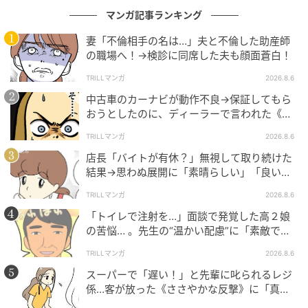
マンガ記事ランキング
妻「不倫相手の名は…」夫と不倫した助産師
の職場へ！→検診に同席した夫も顔面蒼白！
TRILLマンガ
2026.8.6
中古車のカーナビが動作不良→保証してもら
おうとしたのに、ディーラーで言われた《事
実》に唖然…
TRILLマンガ
2026.8.6
店長「バイトが有休？」無視して取り続けた
結果→思わぬ展開に「素晴らしい」「良いこ
としましたね」
TRILLマンガ
2026.8.6
「トイレで注射を…」面談で発覚した高２娘
の苦悩… 。先生の“温かい配慮”に「素敵です
ね」「対応がいいね」
TRILLマンガ
2026.8.6
スーパーで「遅い！」と先輩に叱られるレジ
係…客が放った《ささやかな反撃》に「真似
したい！」「私もです」