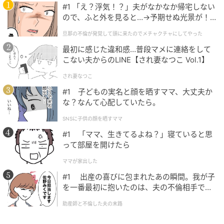
#1 「え？浮気！？」夫がなかなか帰宅しない
ので、ふと外を見ると…→予期せぬ光景が！
｜旦那の不倫が発覚して頭に来たのでメチャ
旦那の不倫が発覚して頭に来たのでメチャクチャにしてやった
クチャにしてやった
最初に感じた違和感…普段マメに連絡をして
こない夫からのLINE【され妻なつこ Vol.1】
され妻なつこ
#1 子どもの実名と顔を晒すママ、大丈夫か
な？なんて心配していたら。
SNSに子供の顔を晒すママ
#1 「ママ、生きてるよね？」寝ていると思
って部屋を開けたら
ママが家出した
#1 出産の喜びに包まれたあの瞬間。我が子
を一番最初に抱いたのは、夫の不倫相手でし
た。
助産師と不倫した夫の末路