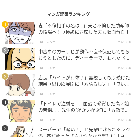
マンガ記事ランキング
妻「不倫相手の名は…」夫と不倫した助産師
の職場へ！→検診に同席した夫も顔面蒼白！
TRILLマンガ
2026.8.6
中古車のカーナビが動作不良→保証してもら
おうとしたのに、ディーラーで言われた《事
実》に唖然…
TRILLマンガ
2026.8.6
店長「バイトが有休？」無視して取り続けた
結果→思わぬ展開に「素晴らしい」「良いこ
としましたね」
TRILLマンガ
2026.8.6
「トイレで注射を…」面談で発覚した高２娘
の苦悩… 。先生の“温かい配慮”に「素敵です
ね」「対応がいいね」
TRILLマンガ
2026.8.6
スーパーで「遅い！」と先輩に叱られるレジ
係…客が放った《ささやかな反撃》に「真似