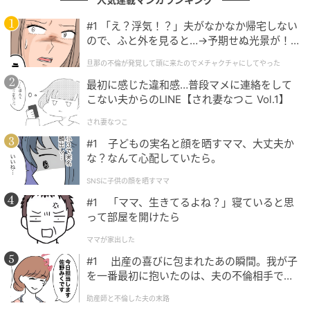
#1 「え？浮気！？」夫がなかなか帰宅しない
ので、ふと外を見ると…→予期せぬ光景が！
｜旦那の不倫が発覚して頭に来たのでメチャ
旦那の不倫が発覚して頭に来たのでメチャクチャにしてやった
クチャにしてやった
最初に感じた違和感…普段マメに連絡をして
こない夫からのLINE【され妻なつこ Vol.1】
され妻なつこ
#1 子どもの実名と顔を晒すママ、大丈夫か
な？なんて心配していたら。
SNSに子供の顔を晒すママ
#1 「ママ、生きてるよね？」寝ていると思
って部屋を開けたら
ママが家出した
#1 出産の喜びに包まれたあの瞬間。我が子
を一番最初に抱いたのは、夫の不倫相手でし
た。
助産師と不倫した夫の末路