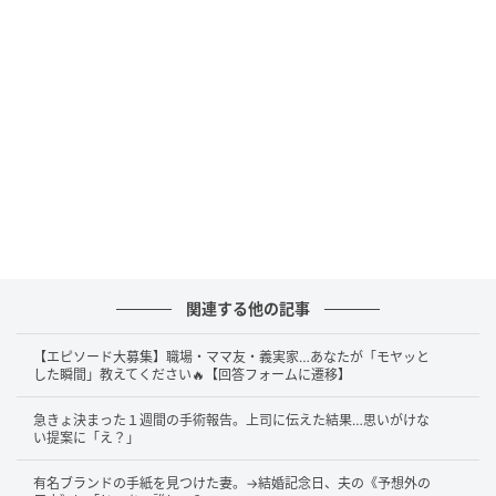
関連する他の記事
【エピソード大募集】職場・ママ友・義実家…あなたが「モヤッと
した瞬間」教えてください🔥【回答フォームに遷移】
急きょ決まった１週間の手術報告。上司に伝えた結果…思いがけな
い提案に「え？」
有名ブランドの手紙を見つけた妻。→結婚記念日、夫の《予想外の