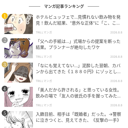
マンガ記事ランキング
ホテルビュッフェで…見慣れない飲み物を発
見！飲んだ結果、"意外な正体"に「こ、これ
は…！」
TRILLマンガ
2026.8.8
「父への手紙は…」式場からの提案を断った
結果。プランナーが絶句したワケ
TRILLマンガ
2026.8.8
「なにも覚えてない…」泥酔した翌朝、カバ
ンから出てきた《１８８０円》にゾッとした
ワケ
TRILLマンガ
2026.8.8
「美人だから許される」と思っている女性。
飲みの場で「友人の彼氏の手を握ってみた」
結果、“思わぬ反撃”に絶句
TRILLマンガ
2026.8.8
入籍目前、相手は「既婚者」だった。→警察
に泣きつくと、見えてきた、《反撃の一手》