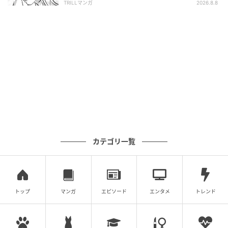
TRILLマンガ
2026.8.8
カテゴリ一覧
ブログ：くまお（
くまおのマンガ堂
）
トップ
マンガ
エピソード
エンタメ
トレンド