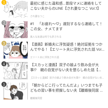
最初に感じた違和感…普段マメに連絡をして
こない夫からのLINE【され妻なつこ Vol.1】
され妻なつこ
#1 「お疲れ〜♡」遅刻するなら連絡して！
この女、ナメてます
美人な友達は何でも許される
【漫画】新婚夫に浮気疑惑！絶対証拠をつか
んでやる！【エリート夫に浮気された話 Vol.
1】
エリート夫に浮気された話
【スカッと漫画】双子の娘より飲み会が大
事!? 親の自覚がない夫を懲らしめた話【第1
話】
【スカッと漫画】双子の娘より飲み会が大事!? 親の自覚がない夫を
懲らしめた話
「朝からどこ行ってたんだよ」いつまでも子
どもの習い事を把握しない夫【離婚後同居 Vo
l.1】
離婚後同居