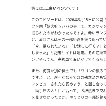
答えは……
白いベンツ
です！
このエピソードは、2026年3月15日に公開
ク企画「嫁大好きパパの会」で、カジサッ
撮られたのがわかったんですよ。赤いラン
と、濱口さんはその一部始終を振り返ってい
「今、撮られたよね」「お話しに行く？」
しまった」と記者サイドは逃走。その追跡車
ンツやってん。高級車で追いかけてくるら
また、何度か別の機会でも「ワゴンの後ろ
ですよ」と、週刊誌ならではの執念深さも笑
ンタビューされたら認めよう」と話し合って
「助手席の人と目が合って」お辞儀まで交
を見せなかったとか。やりとりの一部始終