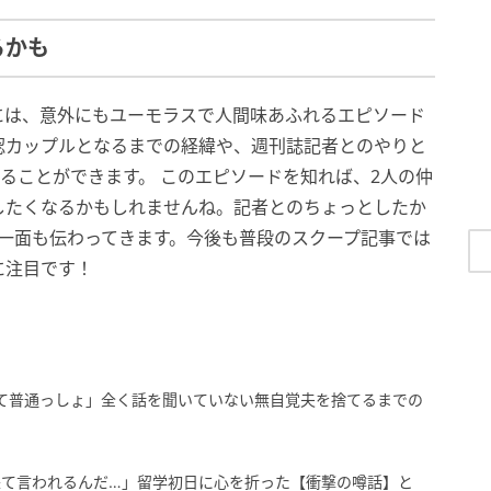
るかも
には、意外にもユーモラスで人間味あふれるエピソード
認カップルとなるまでの経緯や、週刊誌記者とのやりと
見ることができます。 このエピソードを知れば、2人の仲
したくなるかもしれませんね。記者とのちょっとしたか
一面も伝わってきます。今後も普段のスクープ記事では
に注目です！
て普通っしょ」全く話を聞いていない無自覚夫を捨てるまでの
来て言われるんだ…」留学初日に心を折った【衝撃の噂話】と