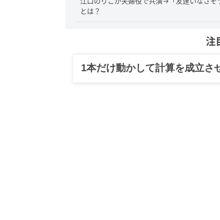
江口のりこが夫婦役で共演→「友達いなさそ
とは？
注
グルメ、ギャグ、子育て、旅行