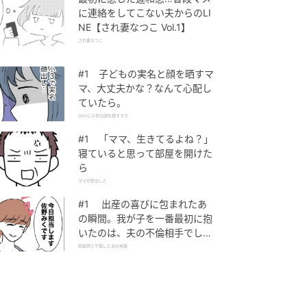
に連絡をしてこない夫からのLI
NE【され妻なつこ Vol.1】
され妻なつこ
#1 子どもの実名と顔を晒すマ
マ、大丈夫かな？なんて心配し
ていたら。
SNSに子供の顔を晒すママ
#1 「ママ、生きてるよね？」
寝ていると思って部屋を開けた
ら
ママが家出した
#1 出産の喜びに包まれたあ
の瞬間。我が子を一番最初に抱
いたのは、夫の不倫相手でし
た。
助産師と不倫した夫の末路