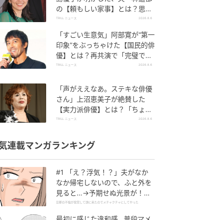
の【頼もしい家事】とは？思い
やりあふれる工夫も
TRILL ニュース
2026.8.6
「すごい生意気」阿部寛が“第一
印象”をぶっちゃけた【国民的俳
優】とは？再共演で「完璧で
す」と絶賛
TRILL ニュース
2026.8.6
「声がええなあ。ステキな俳優
さん」上沼恵美子が絶賛した
【実力派俳優】とは？「ちょっ
と古い男前やねん」
TRILL ニュース
2026.8.6
気連載マンガランキング
#1 「え？浮気！？」夫がなか
なか帰宅しないので、ふと外を
見ると…→予期せぬ光景が！｜
旦那の不倫が発覚して頭に来た
旦那の不倫が発覚して頭に来たのでメチャクチャにしてやった
のでメチャクチャにしてやった
最初に感じた違和感…普段マメ