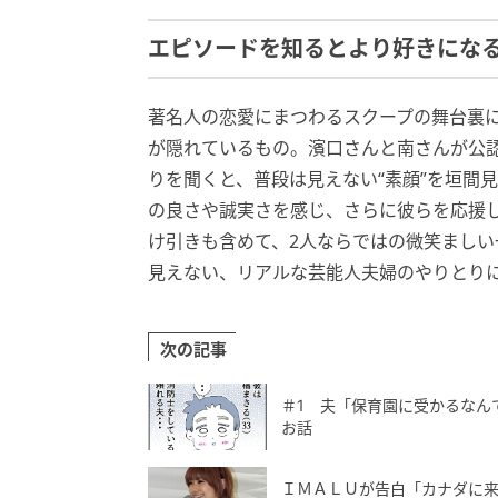
エピソードを知るとより好きにな
著名人の恋愛にまつわるスクープの舞台裏
が隠れているもの。濱口さんと南さんが公
りを聞くと、普段は見えない“素顔”を垣間
の良さや誠実さを感じ、さらに彼らを応援
け引きも含めて、2人ならではの微笑ましい
見えない、リアルな芸能人夫婦のやりとり
次の記事
＃1 夫「保育園に受かるなん
お話
ＩＭＡＬＵが告白「カナダに