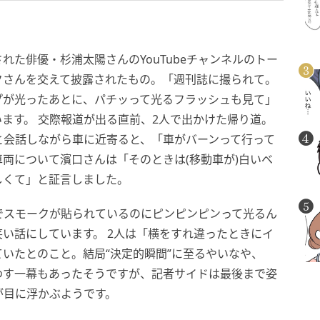
された俳優・杉浦太陽さんのYouTubeチャンネルのトー
クさんを交えて披露されたもの。「週刊誌に撮られて。
プが光ったあとに、パチッって光るフラッシュも見て」
ます。 交際報道が出る直前、2人で出かけた帰り道。
と会話しながら車に近寄ると、「車がバーンって行って
両について濱口さんは「そのときは(移動車が)白いベ
しくて」と証言しました。
でスモークが貼られているのにピンピンピンって光るん
い話にしています。 2人は「横をすれ違ったときにイ
いたとのこと。結局“決定的瞬間”に至るやいなや、
わす一幕もあったそうですが、記者サイドは最後まで姿
が目に浮かぶようです。