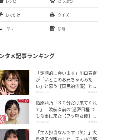
レシピ
どうぶつ
おでかけ
クイズ
占い
診断
ンタメ記事ランキング
「定期的に会います」川口春奈
が「いとこのお兄ちゃんみた
い」と慕う【国民的俳優】と
は？
TRILL ニュース
2026.8.6
指原莉乃「３０分だけ来てくれ
て」 渡航直前の“過密日程”で
も食事に来た【フッ軽女優】と
は？
TRILL ニュース
2026.8.6
「主人担当なんです（笑）」大
島優子が明かした、夫・林遣都