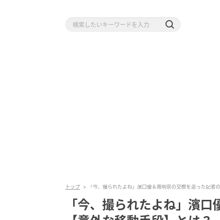
トップ
「今、撮られたよね」濱口優＆南明奈の交際を追った記者
「今、撮られたよね」濱口