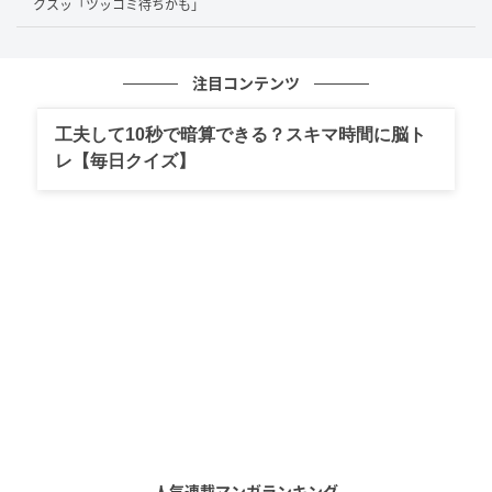
クスッ「ツッコミ待ちかも」
注目コンテンツ
工夫して10秒で暗算できる？スキマ時間に脳ト
出典：K.Kimura（@how.do.youlike.wed）さん
レ【毎日クイズ】
ある日、スーパーで安くほうれん草を購入した投稿者
さんは、どう使うか考えた結果、ペースト状にしてク
リームシチューに投入してみることにしたのだそうで
す。隠し味のようなイメージだったわけですね。
ところが、出来上がったシチューを見てみると、なん
と鮮やかな緑色の液体が鍋いっぱいに広がっていたの
です！その様子は、まるでRPGゲームに出てくる「毒
沼」そのもの。シチューに入れた手羽元の骨が浮いて
いたためさらに毒々しさがアップしてしまったのだと
か。
人気連載マンガランキング