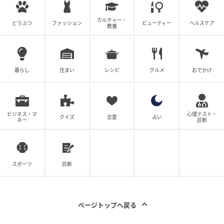
カルチャー・
どうぶつ
ファッション
ビューティー
ヘルスケア
教養
暮らし
住まい
レシピ
グルメ
おでかけ
ビジネス・マ
心理テスト・
クイズ
恋愛
占い
ネー
診断
スポーツ
診断
出典：た ぬ（@thumb_tani）さん
ページトップへ戻る
写真に映るのは、まるで夏空をそのまま器に閉じ込め