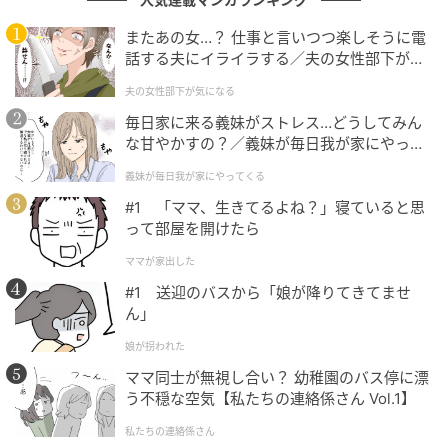
またあの女…？ 仕事と言いつつ楽しそうに電
予想をはるかに超える緑色に、投稿者さんもびっく
話する夫にイライラする／夫の女性部下が気
り！「ここまで緑になるとは思いませんでした」と、
になる（1）【夫婦の危機 まんが】
夫の女性部下が気になる
困惑した気持ちを綴っていました。
毎日家に来る義妹がストレス…どうしてみん
ちなみに、見た目はインパクト大ですが、ベースは一
な甘やかすの？／義妹が毎日我が家にやって
くる（1）【義父母がシンドイんです！ まん
般的なクリームシチューのためとても美味しかったと
義妹が毎日我が家にやってくる
が】
のことです。そのまま食べた後、具材を追加してパス
#1 「ママ、生きてるよね？」寝ていると思
タと和えるなどアレンジを加え、無事に完食したとの
って部屋を開けたら
ことです。
ママが家出した
#1 送迎のバスから「娘が降りてきてませ
こちらの投稿のコメント欄には、思わず吹き出してし
ん」
まったユーザーから多数のコメントが寄せられていま
娘が拐われた
した。なかには「早くもハロウィンメニューが決まり
ママ同士が無視し合い？ 幼稚園のバス停に漂
ましたね！」といったユーモアあふれるものも。
う不穏な空気【私たちの連絡係さん Vol.1】
確かに毒々しさはありますが、栄養たっぷりで元気が
私たちの連絡係さん