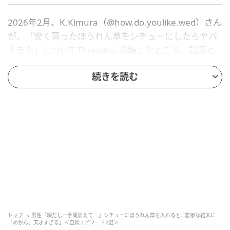
2026年2月、K.Kimura（@how.do.youlike.wed）さん
が、「安く買ったほうれん草をシチューにしたらヤバ
すぎた」についてThreadsに投稿したところ、話題と
なりました。
続きを読む
いったいどんなシチューが出来上がったのでしょう
か？
※下記の日付のリンクからThreadsに移動します
K.Kimura（@how.do.youlike.wed）
2026年2月2日
安さに釣られて買ったほうれん草
暇やし一手間加えてシチューにしたら毒沼
手羽元の骨で毒沼感がアップ
トップ
男性「暇だし一手間加えて… 」シチューにほうれん草を入れると…悲惨な結末に
「あかん、天才すぎる」＜自炊エピソード2選＞