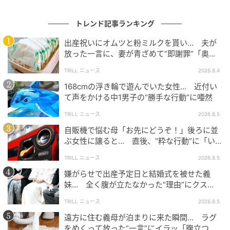
出そうなほうれん草シチュー。美味しく完食できたと
のことで何よりですね。
トレンド記事ランキング
出産祝いにオムツと粉ミルクを貰い… 夫が
放った一言に、妻が青ざめて“即謝罪”「奥様
2、試しに色水でそうめんを茹でてみた結果が
がまともな方でよかった」
衝撃
TRILL ニュース
2026.8.4
168cmの浮き輪で遊んでいた女性… 近付い
て声をかける中1男子の“勝手な行動”に唖然
2025年9月、た ぬ（@thumb_tani）さんが、「色水で
素麺を茹でてみた結果」についてX（旧Twitter）に投
TRILL ニュース
2026.8.5
稿したところ、注目を集めました。
自販機で悩む母「お先にどうぞ！」後ろに並
ぶ女性に譲ると… 直後、“粋な行動”に「い
いったいどのようになったのでしょうか？
つかやりたい」
TRILL ニュース
2026.8.5
嫌がらせで出産予定日と結婚式を被せた義
妹… 全く腹が立たなかった“理由”にクス
た ぬ（@thumb_tani）
2025年9月9日
ッ！＜海外＞
TRILL ニュース
2026.8.5
ふと色水でそうめん茹でたら着色するのかな？って思って作っ
遠方に住む義母が泊まりに来た瞬間… ラグ
たら想像以上に青くなっちゃった。これはそうめん好きの人も
をめくって放った“一言”にイラッ「腹立つ