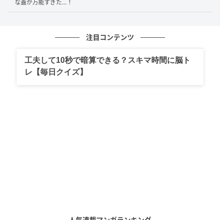
な蓋が万能すぎた…！
注目コンテンツ
工夫して10秒で暗算できる？スキマ時間に脳ト
レ【毎日クイズ】
中央から、左右の角に向かって線を引きましょう。
人気連載マンガランキング