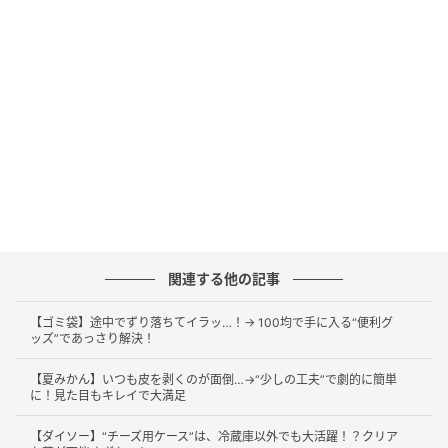
段ボールの底には、ガムテープを貼っておきます。
関連する他の記事
【ゴミ袋】途中でずり落ちてイラッ…！→ 100均で手に入る“便利グ
ッズ”であっさり解決！
【夏みかん】いつも皮を剥くのが面倒…→“少しの工夫”で劇的に簡単
段ボールのフタの、幅が狭い方の真ん中に線を引きま
に！見た目もキレイで大満足
す。両側に引いておいてくださいね。
【ダイソー】“チーズ用ケース”は、冷蔵庫以外でも大活躍！？クリア