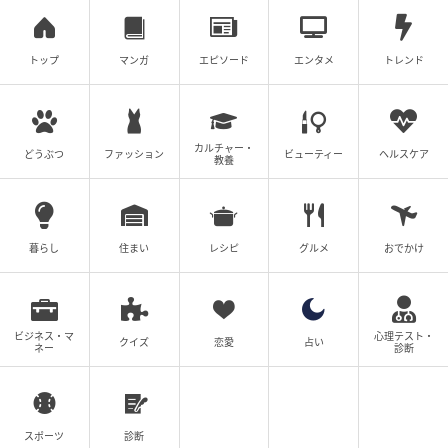
トップ
マンガ
エピソード
エンタメ
トレンド
切り込みを入れた部分を、内側に入れ込みます。意外
と力は必要なく、簡単に折れますよ。
カルチャー・
どうぶつ
ファッション
ビューティー
ヘルスケア
教養
暮らし
住まい
レシピ
グルメ
おでかけ
ビジネス・マ
心理テスト・
クイズ
恋愛
占い
ネー
診断
スポーツ
診断
このように、両側をグッと内側に入れましょう。そし