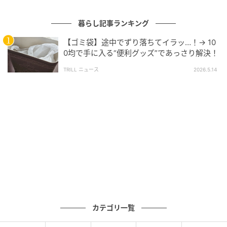
暮らし記事ランキング
【ゴミ袋】途中でずり落ちてイラッ…！→ 10
0均で手に入る“便利グッズ”であっさり解決！
左右の角に向けてななめに引いた線は、ハサミの刃
TRILL ニュース
2026.5.14
で、浅く切り込みを入れましょう。このとき、完全に
カットしないように注意してください。
カテゴリ一覧