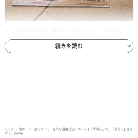
必要なアイテムは、段ボールとカッター、ハサミ、ペ
ン、定規、ガムテープ。段ボールは、ある程度強度が
続きを読む
あって、厚みのあるものを使いましょう。
トップ
段ボール、捨てないで！意外な活用方法にSNSでは「素晴らしい」「覚えておきま
す！」の声も