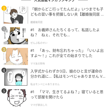
「朝からどこ行ってたんだよ」いつまでも子
どもの習い事を把握しない夫【離婚後同居 Vo
l.1】
離婚後同居
#1 お義姉さんたちくるって、私話したよ
ね？ ねぇ、それでも…
ぜんぶ私のせい
#1 「あっ、財布忘れちゃった」「いいよ出
フタの真ん中の部分をカッターで切ります。
すよ〜！」これが全ての始まりでした
ママ友の財布
入学式からわずか3日、娘のひと言が運命の
分かれ道に…【私はモンペじゃありません Vo
l.1】
私はモンペじゃありません
#1 「ママ、生きてるよね？」寝ていると思
って部屋を開けたら
ママが家出した