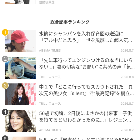
離婚後同居
総合記事ランキング
水筒にシャンパンを入れ保育園の送迎に…
「アル中だと思う」一世を風靡した超人気タ
レント、酒漬けだった日々を告白
ABEMA TIMES
2026.8.7
「先に車行ってエンジンつけるの本当にいら
ない…」妻の切実な“お願い”に共感の声「気
づかないんですよね…」
TRILL ニュース
2026.8.8
中１で「どこに行ってもスカウトされた」異
次元の美少女『silent』で“最高記録”を樹立し
ウーマンエキサイト
た「反則級」の【トップ女優】
TRILL ニュース
2026.8.7
56歳で初婚、2日後にまさかの出来事「子供
を持てると思わなかったのに…」レジェンド
美魔女が当時の心境を告白
ABEMA TIMES
2026.8.7
医師から『皮膚がん』と言い渡された50代男