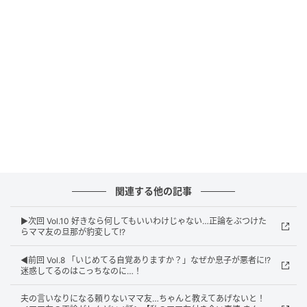
ウーマンエキサイト
関連する他の記事
▶︎次回 Vol.10 好きなら何してもいいわけじゃない…正論をぶつけた
らママ友の旦那が豹変して!?
◀︎前回 Vol.8 「いじめてる自覚ありますか？」なぜか息子が悪者に!?
迷惑してるのはこっちなのに…！
ウーマンエキサイト
夫の言いなりになる頼りないママ友…ちゃんと教えてあげないと！