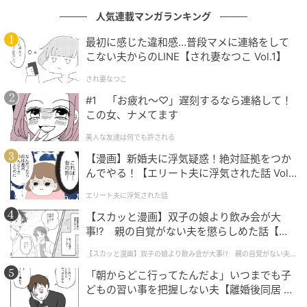
人気連載マンガランキング
最初に感じた違和感…普段マメに連絡をして
こない夫からのLINE【され妻なつこ Vol.1】
され妻なつこ
ウーマンエキサイト
#1 「お疲れ〜♡」遅刻するなら連絡して！
この女、ナメてます
美人な友達は何でも許される
【漫画】新婚夫に浮気疑惑！絶対証拠をつか
んでやる！【エリート夫に浮気された話 Vol.
1】
エリート夫に浮気された話
【スカッと漫画】双子の娘より飲み会が大
事!? 親の自覚がない夫を懲らしめた話【第1
話】
【スカッと漫画】双子の娘より飲み会が大事!? 親の自覚がない夫を
懲らしめた話
「朝からどこ行ってたんだよ」いつまでも子
どもの習い事を把握しない夫【離婚後同居 Vo
l.1】
ウーマンエキサイト