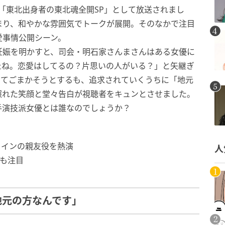
』は「東北出身者の東北魂全開SP」として放送されまし
まり、和やかな雰囲気でトークが展開。そのなかで注目
愛事情公開シーン。
妊娠を明かすと、司会・明石家さんまさんはある女優に
たね。恋愛はしてるの？片思いの人がいる？」と矢継ぎ
ててごまかそうとするも、追求されていくうちに「地元
照れた笑顔と堂々告白が視聴者をキュンとさせました。
手演技派女優とは誰なのでしょうか？
ロインの親友役を熱演
人
も注目
地元の方なんです」