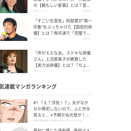
の【頼もしい家事】とは？思い
やりあふれる工夫も
TRILL ニュース
2026.8.6
「すごい生意気」阿部寛が“第一
印象”をぶっちゃけた【国民的俳
優】とは？再共演で「完璧で
す」と絶賛
TRILL ニュース
2026.8.6
「声がええなあ。ステキな俳優
さん」上沼恵美子が絶賛した
【実力派俳優】とは？「ちょっ
と古い男前やねん」
TRILL ニュース
2026.8.6
気連載マンガランキング
#1 「え？浮気！？」夫がなか
なか帰宅しないので、ふと外を
見ると…→予期せぬ光景が！｜
旦那の不倫が発覚して頭に来た
旦那の不倫が発覚して頭に来たのでメチャクチャにしてやった
のでメチャクチャにしてやった
最初に感じた違和感…普段マメ