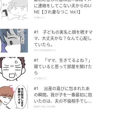
に連絡をしてこない夫からのLI
NE【され妻なつこ Vol.1】
され妻なつこ
#1 子どもの実名と顔を晒すマ
マ、大丈夫かな？なんて心配し
ていたら。
SNSに子供の顔を晒すママ
#1 「ママ、生きてるよね？」
寝ていると思って部屋を開けた
ら
ママが家出した
#1 出産の喜びに包まれたあ
の瞬間。我が子を一番最初に抱
いたのは、夫の不倫相手でし
た。
助産師と不倫した夫の末路