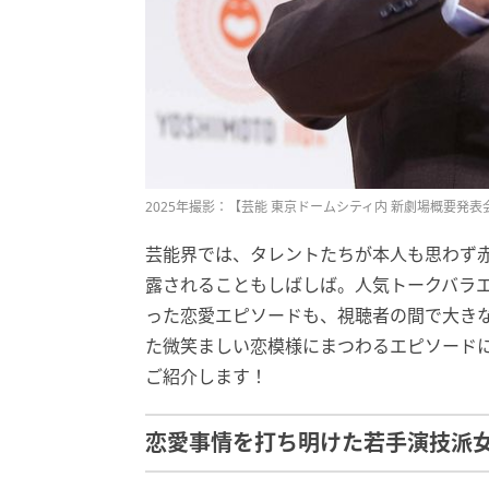
2025年撮影：【芸能 東京ドームシティ内 新劇場概要発表
芸能界では、タレントたちが本人も思わず赤
露されることもしばしば。人気トークバラ
った恋愛エピソードも、視聴者の間で大き
た微笑ましい恋模様にまつわるエピソード
ご紹介します！
恋愛事情を打ち明けた若手演技派