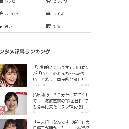
レシピ
どうぶつ
おでかけ
クイズ
占い
診断
ンタメ記事ランキング
「定期的に会います」川口春奈
が「いとこのお兄ちゃんみた
い」と慕う【国民的俳優】と
は？
TRILL ニュース
2026.8.6
指原莉乃「３０分だけ来てくれ
て」 渡航直前の“過密日程”で
も食事に来た【フッ軽女優】と
は？
TRILL ニュース
2026.8.6
「主人担当なんです（笑）」大
島優子が明かした、夫・林遣都