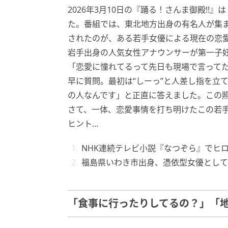
2026年3月10日の『踊る！さんま御殿!!
た。番組では、東北地方出身の有名人が集
されたのが、ある若手女優による現在の恋
岩手出身の人気女性アナウンサーが第一子
「恋愛に憧れてるって先日も現場で言って
早に質問。最初は“しーっ”と人差し指を立
の人なんです」と正直に答えました。この
さて、一体、恋愛事情を打ち明けたこの若
ヒント…
NHK連続テレビ小説『なつぞら』でヒ
福島県いわき市出身、憑依型女優として
「食事に行ったりしてるの？」「