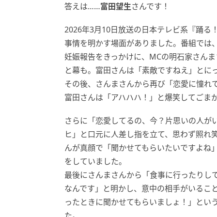
答えは……
富田望生
さんです！
2026年3月10日放送の日本テレビ系『踊
事情を明かす場面がありました。番組では
妊娠報告をきっかけに、MCの明石家さん
と幕も。富田さんは「素敵ですねえ」とに
その後、さんまさんから再び「恋愛に憧れ
富田さんは「アハハハ！」と爆笑してごま
さらに「恋愛してるの、今？片思いの人が
ヒ」と口元に人差し指を立て、思わず照れ
んが真顔で「聞かせてもらいたいですよね
をしていました。
最後にさんまさんから「食事に行ったりし
なんです」と明かし、意中の相手がいるこ
ったときに聞かせてもらいましょ！」とい
た。