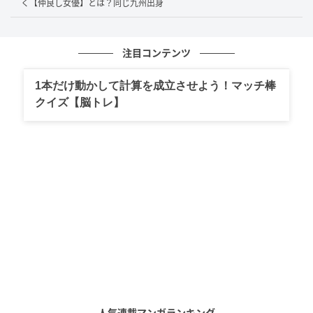
く【仲良し女優】とは？同じ九州出身
ん」と大きく驚き、仮屋さんは「ただの行動力のある
看護師です」と笑顔でコメント。さらに、奥さん自ら
が「劇場が足りないという話を聞いて、コント師たち
注目コンテンツ
のために」と、すべてを自腹でまかなったことも語り
ました。
1本だけ動かして計算を成立させよう！マッチ棒
クイズ【脳トレ】
また、仮屋さんの給料事情も赤裸々に。電話出演した
妻は「キングオブコントの前の月の給料は4000円でし
た」と、思わず暴露。大悟さんも「4000円？月？今の
ところ生活してるのは奥さんのお金だ」と驚きを隠し
きれない様子で、「これほど素晴らしいお金の出し方
はない。いい17万円」と感心しつつ領収書を承認して
いました。
さらに、青色1号のカミムラさんも「営業もコント師は
呼ばれづらい」とコント師の苦労を吐露。漫才と比べ
てコントはセットや音響など準備も多く、吉本以外の
人気連載マンガランキング