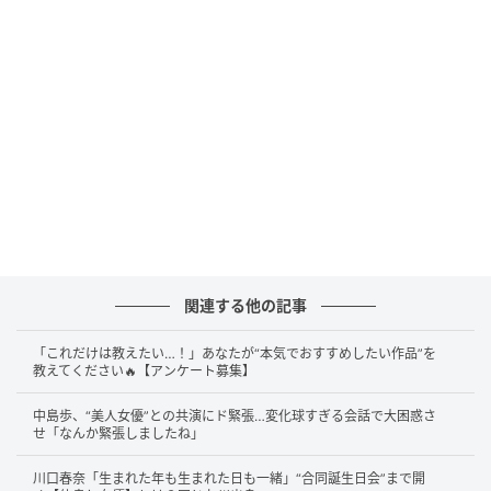
芸人ユニット・青色1号のメンバー
「何者なん？お前の嫁さん」
答えは……
お笑いトリオ・青色1号の仮屋そうめん
さん
です！
今回のエピソードは、2026年2月16日放送の日本テレ
ビ系『大悟の芸人領収書』で明かされました。この番
組は、千鳥・大悟さんがゲスト芸人たちの領収書とエ
関連する他の記事
ピソードを“面白さ”と照らし合わせて査定する、ユニ
ークなバラエティ。
「これだけは教えたい…！」あなたが“本気でおすすめしたい作品”を
教えてください🔥【アンケート募集】
この日、仮屋そうめんさんは、妻が自費で設立した劇
中島歩、“美人女優”との共演にド緊張…変化球すぎる会話で大困惑さ
せ「なんか緊張しましたね」
場の音響設備費として“17万円”の領収書を提出。それ
に対して千鳥・大悟さんは「何者なん？お前の嫁さ
川口春奈「生まれた年も生まれた日も一緒」“合同誕生日会”まで開