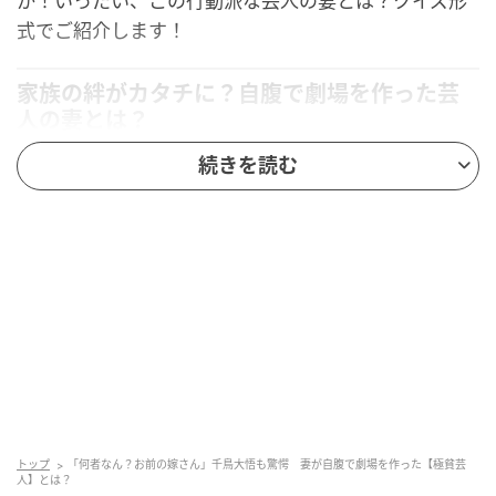
か！いったい、この行動派な芸人の妻とは？クイズ形
式でご紹介します！
家族の絆がカタチに？自腹で劇場を作った芸
人の妻とは？
続きを読む
バラエティ番組で、ある芸人が「妻が自分のお金で、
東京・中野に劇場を作った」と話し、スタジオを驚か
せていました。この劇場は、コント師のために音響設
備を整え、誰でも使えるオープンな空間として誕生。
妻は医療従事者として働きながら、夫や他の芸人の夢
を直接応援した形です。一体、この行動派な妻を持つ
コント芸人とは誰なのでしょうか？
ヒント…
「キングオブコント2025」決勝進出経験あり
トップ
「何者なん？お前の嫁さん」千鳥大悟も驚愕 妻が自腹で劇場を作った【極貧芸
人】とは？