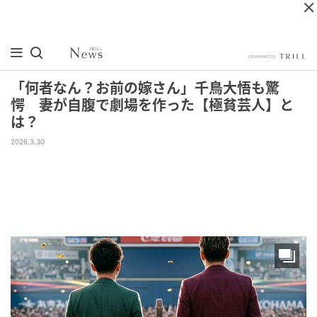
「何者なん？お前の嫁さん」千鳥大悟も驚
愕 妻が自腹で劇場を作った【極貧芸人】と
は？
2026.3.30