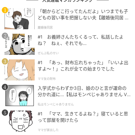
芸人は道具も自前なうえ、置き場にも困る…と厳しい
「朝からどこ行ってたんだよ」いつまでも子
事情が語られました。「そうね、環境はたしかにな」
どもの習い事を把握しない夫【離婚後同居 Vo
と大悟さんも共感していたのが印象的です。
l.1】
離婚後同居
#1 お義姉さんたちくるって、私話したよ
ね？ ねぇ、それでも…
エピソードを知るとより好きになるかも
ぜんぶ私のせい
#1 「あっ、財布忘れちゃった」「いいよ出
テレビの向こう側で輝く芸人たちも、その活躍は身近
すよ〜！」これが全ての始まりでした
な支えや家族との深いつながりがあってこそのもの。
ママ友の財布
本気でお笑いを志す夫のために、自費で劇場まで作り
上げた仮屋そうめんさんの妻の行動力と愛情――知れ
入学式からわずか3日、娘のひと言が運命の
分かれ道に…【私はモンペじゃありません Vo
ば知るほど、応援したくなりますよね。
l.1】
私はモンペじゃありません
また、青色1号はキングオブコント2025で決勝進出を
#1 「ママ、生きてるよね？」寝ていると思
って部屋を開けたら
果たすなど、着実に実力をつけているコント師。そん
な彼らを支える家族の存在や、コント業界のリアルな
ママが家出した