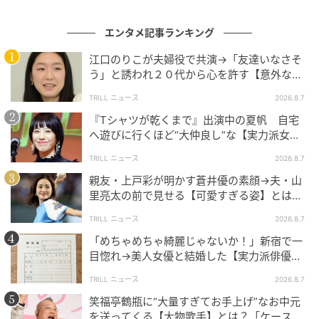
裏側を知ることで、これからもっと彼らのネタや舞台
が楽しみになること間違いなし。
エンタメ記事ランキング
江口のりこが夫婦役で共演→「友達いなさそ
今後も青色1号と仮屋そうめんさん、そして周りで支え
う」と誘われ２０代から心を許す【意外な親
る大切な人たちのエピソードに注目したくなります
友芸人】とは？
TRILL ニュース
2026.8.7
ね。
『Tシャツが乾くまで』出演中の夏帆 自宅
へ遊びに行くほど“大仲良し”な【実力派女
次の記事
優】とは？「大好きです」
#1 子どもの実名と顔を晒すママ、大丈夫か
TRILL ニュース
2026.8.7
な？なんて心配していたら。
親友・上戸彩が明かす蒼井優の素顔→夫・山
里亮太の前で見せる【可愛すぎる姿】とは？
「今も恋してる」
TRILL ニュース
2026.8.7
の記事をもっとみる
「めちゃめちゃ綺麗じゃないか！」新宿で一
目惚れ→美人女優と結婚した【実力派俳優】
とは？「で、頭がいい」
TRILL ニュース
2026.8.7
笑福亭鶴瓶に“大量すぎてお手上げ”なお中元
を送ってくる【大物歌手】とは？「ケースに