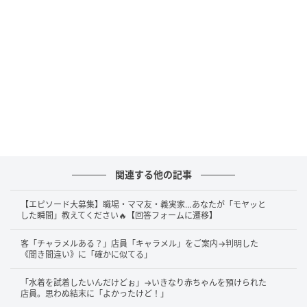
関連する他の記事
【エピソード大募集】職場・ママ友・義実家…あなたが「モヤッと
した瞬間」教えてください🔥【回答フォームに遷移】
客「チャラメルある？」店員「キャラメル」をご案内→判明した
《聞き間違い》に「確かに似てる」
「水着を試着したいんだけどぉ」→いきなり赤ちゃんを預けられた
店員。思わぬ結末に「よかったけど！」