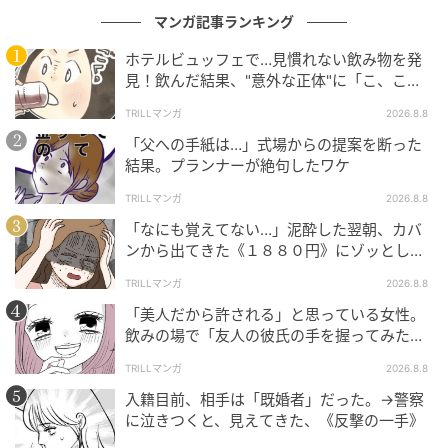
マンガ記事ランキング
ホテルビュッフェで…見慣れない飲み物を発
見！飲んだ結果、"意外な正体"に「こ、これ
は…！」
TRILLマンガ
2026.8.8
「父への手紙は…」式場からの提案を断った
結果。プランナーが絶句したワケ
TRILLマンガ
2026.8.8
「なにも覚えてない…」泥酔した翌朝、カバ
ンから出てきた《１８８０円》にゾッとした
ワケ
TRILLマンガ
2026.8.8
「美人だから許される」と思っている女性。
飲みの場で「友人の彼氏の手を握ってみた」
結果、“思わぬ反撃”に絶句
TRILLマンガ
2026.8.8
入籍目前、相手は「既婚者」だった。→警察
に泣きつくと、見えてきた、《反撃の一手》