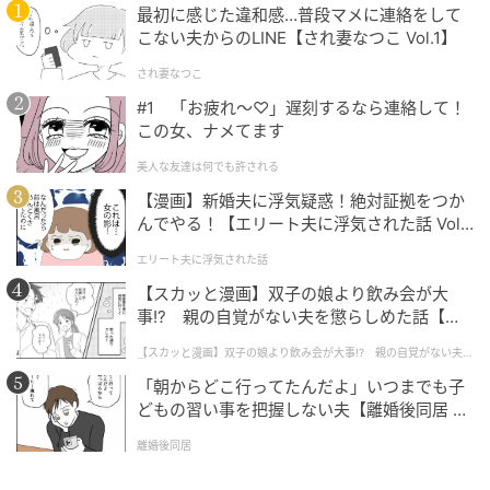
最初に感じた違和感…普段マメに連絡をして
こない夫からのLINE【され妻なつこ Vol.1】
され妻なつこ
#1 「お疲れ〜♡」遅刻するなら連絡して！
この女、ナメてます
美人な友達は何でも許される
【漫画】新婚夫に浮気疑惑！絶対証拠をつか
んでやる！【エリート夫に浮気された話 Vol.
1】
エリート夫に浮気された話
【スカッと漫画】双子の娘より飲み会が大
事!? 親の自覚がない夫を懲らしめた話【第1
話】
【スカッと漫画】双子の娘より飲み会が大事!? 親の自覚がない夫を
懲らしめた話
「朝からどこ行ってたんだよ」いつまでも子
どもの習い事を把握しない夫【離婚後同居 Vo
l.1】
離婚後同居