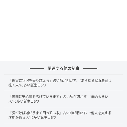
ます。うまくいかなかった出来事も「ここから学べる
ことがある」と受け止めるでしょう。落ち込む時間を
引きずるより、次の方法を考える方へ意識が向きま
す。その切り替えの早さが周囲に安心感を与えるので
す。努力が実を結ぶまでの過程には失敗がつきものだ
と、自然に理解しています。だからこそ、失敗を恥ず
かしいものとして隠すことはありません。経験として
語ることで周囲の役にも立ちます。転んだ場所から立
ち上がる姿勢が、この誕生日の人の魅力をさらに強く
関連する他の記事
していくでしょう。
「確実に状況を乗り越える」占い師が明かす、“あらゆる状況を耐え
抜く人”に多い誕生日5つ
つまずきの中から次の可能性を見つけ出す柔
「周囲に安心感を広げていきます」占い師が明かす、“器の大きい
軟な視点を育てる「10日生まれ」
人”に多い誕生日5つ
「気づけば場がうまく回っている」占い師が明かす、“他人を支える
10日生まれの人は、出来事を広い視点から捉えること
才能がある人”に多い誕生日5つ
が多いでしょう。計画どおりに進まなかったとして