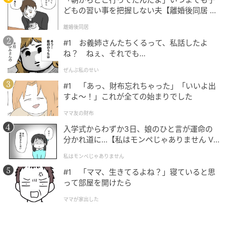
い工夫や発想を生み出します。周囲からは柔軟で発想
どもの習い事を把握しない夫【離婚後同居 Vo
l.1】
豊かな人物として見られることが多いです。自分の経
離婚後同居
験だけでなく、他人の体験からも多くを学ぶため、成
#1 お義姉さんたちくるって、私話したよ
長の速度が早いでしょう。失敗はただの出来事ではな
ね？ ねぇ、それでも…
く、次の知恵へとつながる材料になります。積み重ね
ぜんぶ私のせい
た経験が、この誕生日の人の強さを育てていきます。
#1 「あっ、財布忘れちゃった」「いいよ出
すよ〜！」これが全ての始まりでした
困難の中から人としての深みを育てていく心
ママ友の財布
の強さが育つ「21日生まれ」
入学式からわずか3日、娘のひと言が運命の
分かれ道に…【私はモンペじゃありません Vo
21日生まれの人は、人との関わりの中で多くの出来事
l.1】
私はモンペじゃありません
を経験します。助けようとした行動が思い通りにいか
#1 「ママ、生きてるよね？」寝ていると思
ないこともあるでしょう。それでも、その経験から相
って部屋を開けたら
手の気持ちや状況を深く理解するようになります。困
ママが家出した
難な出来事を通して、視野が少しずつ広がっていくの
です。周囲からは思いやりのある人物として見られる