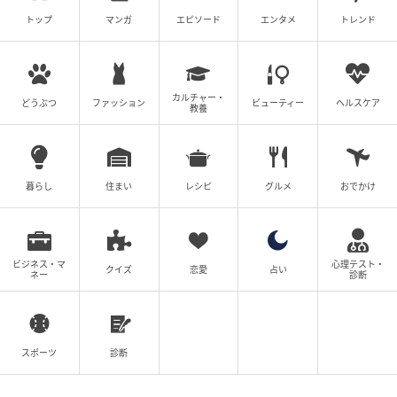
の記事をもっとみる
トップ
マンガ
エピソード
エンタメ
トレンド
カルチャー・
どうぶつ
ファッション
ビューティー
ヘルスケア
教養
暮らし
住まい
レシピ
グルメ
おでかけ
ビジネス・マ
心理テスト・
クイズ
恋愛
占い
ネー
診断
スポーツ
診断