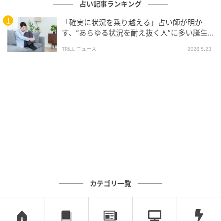
ことが多く、自然と相談が集まります。つまずきの経
占い記事ランキング
験を糧に、人としての厚みが増していくでしょう。経
「確実に状況を乗り越える」占い師が明か
験を重ねるほど、その優しさと強さが周囲を支える力
す、“あらゆる状況を耐え抜く人”に多い誕生
へ変わっていきます。
日5つ
TRILL ニュース
2026.5.23
監修・著者：恋愛占い師 レイナ
（
Instagram
）
「もっと輝ける毎日へ」をモットーに、恋愛占い師と
して活動。
西洋占星術・タロットカード・オラクルカードを用い
た占いで女性を中心に支持を集め、フォロワー数は2.8
万人、鑑定数は5000を超える。
次の記事
カテゴリ一覧
「近くにいたら今すぐ離れて！」占い師が教
える、運気を下げる“逆パワースポット”の特
徴とは？