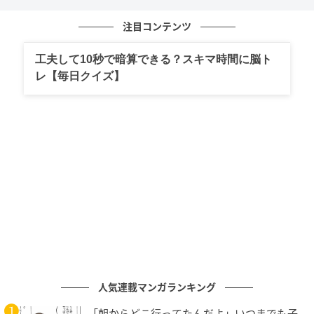
も、それを終わりとは考えません。別の方法や新しい
可能性を探し始めます。その柔軟さが、思いがけない
注目コンテンツ
成果へつながることがあります。周囲からは自信を持
工夫して10秒で暗算できる？スキマ時間に脳ト
って行動する人として見られますが、その背景には試
レ【毎日クイズ】
して学ぶ姿勢があります。失敗を恐れず挑戦すること
で、経験が積み重なっていくのです。気づけば、困っ
たときに頼られる存在になっているでしょう。試行錯
誤を前向きに受け止める姿勢が、この誕生日の人の成
長を後押しします。
つまずきの記憶を次の知恵へ変える観察力が
磨かれる「14日生まれ」
14日生まれの人は、出来事の流れをよく観察する傾向
があります。思い通りにいかなかった経験も、そこで
人気連載マンガランキング
終わりにはしません。「どうすれば良くなるのか」と
静かに考える時間を持つでしょう。その姿勢が、新し
「朝からどこ行ってたんだよ」いつまでも子