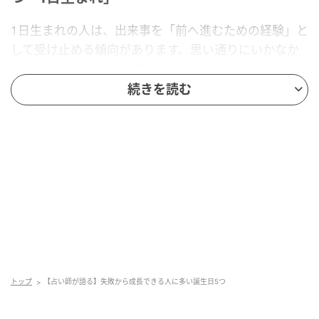
1日生まれの人は、出来事を「前へ進むための経験」と
して受け止める傾向があります。思い通りにいかなか
ったときも、そのまま落ち込むより「なぜこうなった
のか」と静かに振り返るでしょう。そこで得た気づき
続きを読む
を次の行動に活かすため、同じ壁に何度もぶつかるこ
とは少ないのです。周囲からは行動力のある人物とし
て見られますが、その裏には試行錯誤の積み重ねがあ
ります。挑戦を続ける姿は周囲の励みにもなり、気づ
けば応援される存在になっているでしょう。経験を糧
に前へ進む姿勢が、この誕生日の人を大きく成長させ
ていきます。
転んだ瞬間に学びを拾い上げる前向きな強さ
トップ
【占い師が語る】失敗から成長できる人に多い誕生日5つ
を育てる「8日生まれ」
8日生まれの人は、出来事を長い目で眺める傾向があり