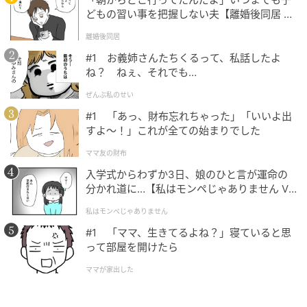
どもの習い事を把握しない夫【離婚後同居 Vo
そんなとき、一流の男性は余計なフォローや説教をし
l.1】
離婚後同居
やん。
#1 お義姉さんたちくるって、私話したよ
ゆっくり間を取る静かな数秒が、場の温度を自然に落
ね？ ねぇ、それでも…
ち着かせる。
ぜんぶ私のせい
#1 「あっ、財布忘れちゃった」「いいよ出
言葉で仕切るのではなく空気で整えるのが、大人の余
すよ〜！」これが全ての始まりでした
裕よね。
ママ友の財布
入学式からわずか3日、娘のひと言が運命の
3. 言葉の価値を上げるために使う
分かれ道に…【私はモンペじゃありません Vo
l.1】
私はモンペじゃありません
一流男性の沈黙の使い方の3つ目は、言葉の価値を上げ
#1 「ママ、生きてるよね？」寝ていると思
るために使うこと。
って部屋を開けたら
ママが家出した
普段から話しすぎない男性は、「ここぞ」という場面
での一言が重く響く。