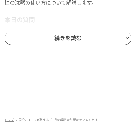
性の沈黙の使い方について解説します。
本日の質問
続きを読む
出典：photo AC（※画像はイメージです）
トップ
現役ホステスが教える『一流の男性の沈黙の使い方』とは
MOMOからのアドバイス