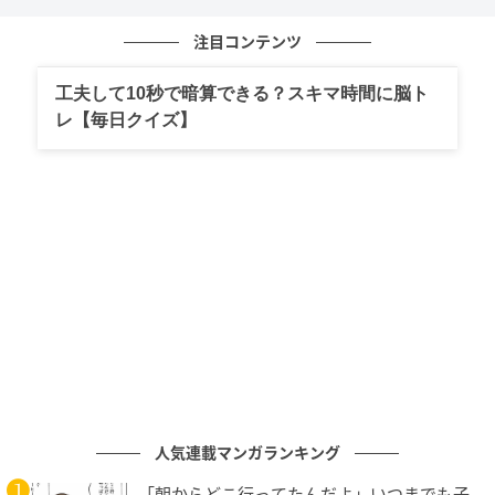
少し間が空いても慌てて埋めず、相手が言葉を探す時
注目コンテンツ
間を静かに待つ。
工夫して10秒で暗算できる？スキマ時間に脳ト
レ【毎日クイズ】
一流男性にとって、沈黙は「早く結論を言ってほし
い」という圧力ではなく、「話を最後まで聞く」とい
う姿勢の表れ。
やからこそ、女性は安心して本音を話せるんよね。
2. 場の空気を整えるために使う
一流男性の沈黙の使い方の2つ目は、場の空気を整える
ために使うこと。
会話が盛り上がりすぎたり誰かが少し言いすぎたりす
人気連載マンガランキング
る瞬間って、あるよね。
「朝からどこ行ってたんだよ」いつまでも子