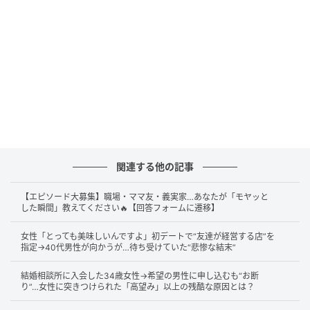
大人の魅力って、何を言うかより「いつ黙るか」に出
ると思うんよね。
一流の男性の沈黙の使い方は
「相手の話を奪わないた
めに使う
」「場の空気を整えるために使う」「言葉の
価値を上げるために使う」
の3つ。
それぞれ詳しく解説するね。
関連する他の記事
1. 相手の話を奪わないために使う
【エピソード大募集】職場・ママ友・義実家…あなたが「モヤッと
した瞬間」教えてください🔥【回答フォームに遷移】
一流男性の沈黙の使い方の1つ目は、相手の話を奪わな
女性「とっても美味しいんですよ」初デートで“友達が経営する店”を
指定→40代男性が向かうが…待ち受けていた“悲惨な結末”
いために使うこと。
結婚相談所に入会した34歳女性→希望の男性に申し込むも“お断
一流の男性は、相手が話している途中に自分の意見を
り”…女性に突きつけられた「高望み」以上の残酷な原因とは？
差し込まへん。