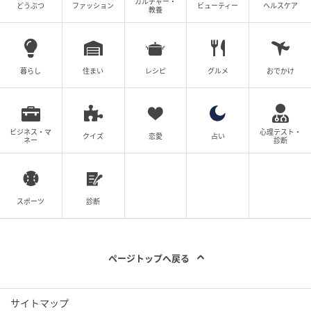
カルチャー・
どうぶつ
ファッション
ビューティー
ヘルスケア
教養
次の記事
#1 「ママ、生きてるよね？」寝ていると思
って部屋を開けたら
暮らし
住まい
レシピ
グルメ
おでかけ
の記事をもっとみる
ビジネス・マ
心理テスト・
クイズ
恋愛
占い
ネー
診断
スポーツ
診断
ページトップへ戻る
サイトマップ