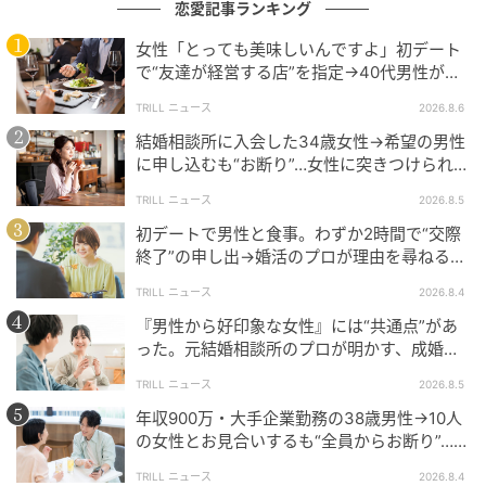
恋愛記事ランキング
余計な説明を並べないから、発した言葉だけが真っ直
女性「とっても美味しいんですよ」初デート
ぐ届く。
で“友達が経営する店”を指定→40代男性が向
かうが…待ち受けていた“悲惨な結末”
沈黙を挟むことで、自分の価値を自分で下げへん。
TRILL ニュース
2026.8.6
結婚相談所に入会した34歳女性→希望の男性
経験と自信があるから、自然に沈黙できるんやろね。
に申し込むも“お断り”…女性に突きつけられた
「高望み」以上の残酷な原因とは？
TRILL ニュース
2026.8.5
初デートで男性と食事。わずか2時間で“交際
アドバイスまとめ
終了”の申し出→婚活のプロが理由を尋ねる
と…34歳女性が明かした“呆れた理由”
TRILL ニュース
2026.8.4
現役ホステスが圧倒された「一流男性の沈黙の使い
『男性から好印象な女性』には“共通点”があ
方」には、次の3つがあります。
った。元結婚相談所のプロが明かす、成婚し
やすい人の“たった1つの特徴”とは？
●相手の話を奪わないために使う
TRILL ニュース
2026.8.5
年収900万・大手企業勤務の38歳男性→10人
●場の空気を整えるために使う
の女性とお見合いするも“全員からお断り”…デ
ート中に取っていた“致命的な言動”
TRILL ニュース
2026.8.4