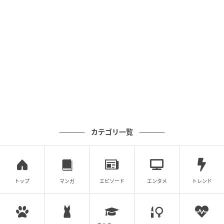
●言葉の価値を上げるために使う
沈黙が気まずくなる人と心地よくなる人の違いは、
「沈黙を自分のために使う」か「相手のために使う」
かに表れます。
一流の男性は、話さない時間でさえ相手への配慮とし
て使っているのです。
文：MOMO／ライター
カテゴリ一覧
現在まで15年間ホステスとして働く関西在住のアラフ
ォー女性。年間およそ1,000人以上のお客様を接客
し、リアルな言動に触れている。柔和な雰囲気から年
齢・性別問わず多くのお客様から恋愛相談を受け、ア
トップ
マンガ
エピソード
エンタメ
トレンド
ドバイスを送っている。ホステスの傍ら、ダンスの講
師としても活躍中。
※記事内の写真はイメージです。