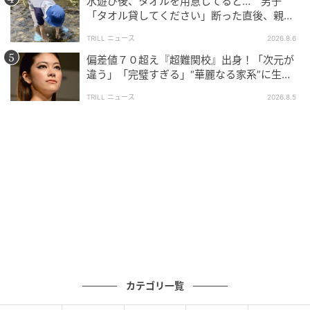
水遊び後、タオルを用意してると… 男子
「タオル貸してください」断った直後、親が
大声で放った一言に絶句
TRILL ニュース
2026.8.6
偏差値７０超え『超難関校』出身！「次元が
違う」「完璧すぎる」“華麗なる家系”に生ま
れた【規格外の逸材】
TRILL ニュース
2026.8.5
カテゴリ一覧