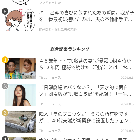
ママが家出した
#1 出産の喜びに包まれたあの瞬間。我が子
を一番最初に抱いたのは、夫の不倫相手でし
た。
助産師と不倫した夫の末路
総合記事ランキング
４５歳年下・“加藤茶の妻”が暴露…朝４時か
ら“２年間”極秘で続けた【副業】とは「お金
を稼ぐのって大変」
TRILL ニュース
2026.8.6
「日曜劇場ヤバくない？」「天才的に面白
い」劇場版が“興収１５億”を記録！「一生言
い続ける」放送後も続く“切望の声”
TRILL ニュース
2026.8.5
隣人「そのブロック塀、うちの所有物です
が…」40代夫婦が新築庭に設置したフェン
ス、直後に迫られた"顛末"
TRILL ニュース
2026.8.6