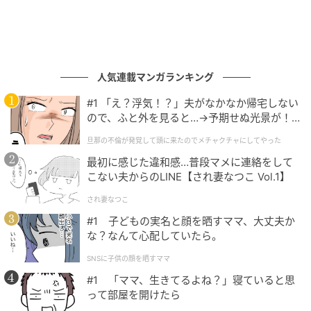
人気連載マンガランキング
#1 「え？浮気！？」夫がなかなか帰宅しない
ので、ふと外を見ると…→予期せぬ光景が！
｜旦那の不倫が発覚して頭に来たのでメチャ
旦那の不倫が発覚して頭に来たのでメチャクチャにしてやった
クチャにしてやった
最初に感じた違和感…普段マメに連絡をして
こない夫からのLINE【され妻なつこ Vol.1】
され妻なつこ
#1 子どもの実名と顔を晒すママ、大丈夫か
な？なんて心配していたら。
SNSに子供の顔を晒すママ
#1 「ママ、生きてるよね？」寝ていると思
って部屋を開けたら