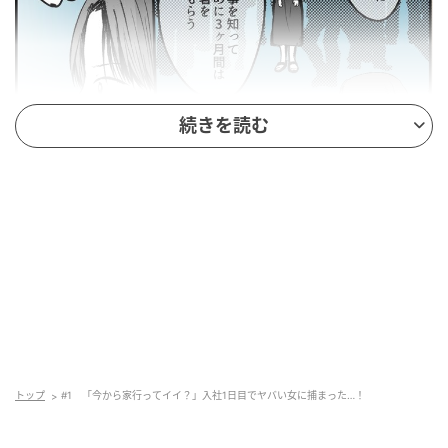
続きを読む
トップ
#1 「今から家行ってイイ？」入社1日目でヤバい女に捕まった…！