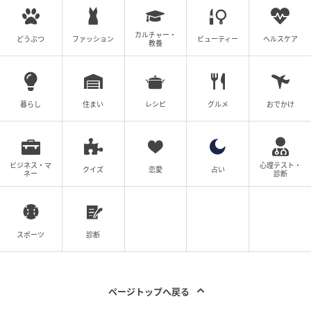
くない。せっかくここまで努力してきたのだから、い
っそ突き詰めたい。
カルチャー・
どうぶつ
ファッション
ビューティー
ヘルスケア
教養
必ず夫を見返してやると、私は心に誓ったのです…！
※この漫画は実話を元に編集しています
暮らし
住まい
レシピ
グルメ
おでかけ
プロット:日野光里、コミカライズ:田辺ヒカリ
(フィクション・スタジオ)
ビジネス・マ
心理テスト・
クイズ
恋愛
占い
ネー
診断
元記事で読む
スポーツ
診断
「母親として頑張るのは当たり前」これで本当に
終わり…離婚へのカウントダウンが始まった瞬間
＜アキラの場合 9話＞【モラハラ夫図鑑 まん
が】
ページトップへ戻る
次の話を読む
前の話
第9話