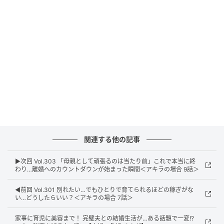
ウーマンエキサイト
関連する他の記事
▶︎次回 Vol.303 「母親として頑張るのは当たり前」これで本当に終
わり…離婚へのカウントダウンが始まった瞬間＜アキラの場合 9話＞
◀︎前回 Vol.301 別れたい…でもひとりで育てられるほどの稼ぎがな
い…どうしたらいい？＜アキラの場合 7話＞
家事に育児に美容まで！ 完璧夫との結婚生活が…ある話題で一変!?