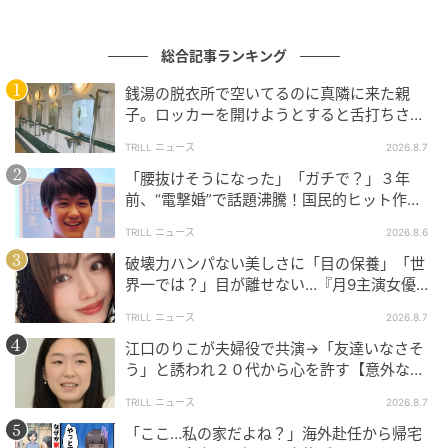
ウーマンエキサイト
総合記事ランキング
銭湯の脱衣所で空いてるのに真隣に来た親
子。ロッカーを開けようとすると舌打ちさ
れ…→直後、娘の放った“純粋な一言”に「心の
TRILL ニュース
2026.8.7
中で拍手」
「腰抜けそうになった」「ガチで？」３年
前、“電撃婚”で話題沸騰！国民的ヒット作
『逃げ恥』で異彩放った【国宝級イケメン】
TRILL ニュース
2026.8.6
破壊力ハンパない美しさに「目の保養」「世
界一では？」目が離せない…『月9主演女優
（34歳）』“極上”美ショットがすごい
TRILL ニュース
2026.8.7
江口のりこが夫婦役で共演→「友達いなさそ
ウーマンエキサイト
う」と誘われ２０代から心を許す【意外な親
友芸人】とは？
TRILL ニュース
2026.8.7
「ここ…私の家だよね？」海外赴任から帰宅