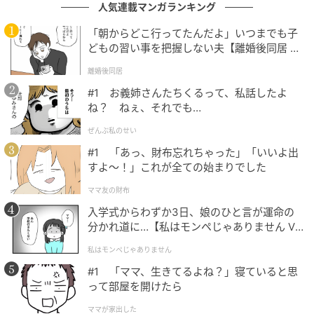
人気連載マンガランキング
「朝からどこ行ってたんだよ」いつまでも子
どもの習い事を把握しない夫【離婚後同居 Vo
l.1】
離婚後同居
#1 お義姉さんたちくるって、私話したよ
ね？ ねぇ、それでも…
ウーマンエキサイト
ぜんぶ私のせい
#1 「あっ、財布忘れちゃった」「いいよ出
すよ〜！」これが全ての始まりでした
ママ友の財布
入学式からわずか3日、娘のひと言が運命の
分かれ道に…【私はモンペじゃありません Vo
l.1】
私はモンペじゃありません
#1 「ママ、生きてるよね？」寝ていると思
って部屋を開けたら
ママが家出した