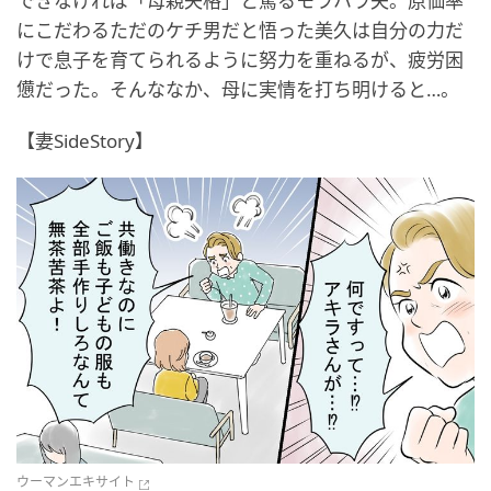
できなければ「母親失格」と罵るモラハラ夫。原価率
にこだわるただのケチ男だと悟った美久は自分の力だ
けで息子を育てられるように努力を重ねるが、疲労困
憊だった。そんななか、母に実情を打ち明けると…。
【妻SideStory】
ウーマンエキサイト