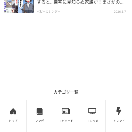
すると…自宅に見知らぬ家族が！まさかの真
相とは！？
ベビーカレンダー
2026.8.7
ウーマンエキサイト
頑張ることに疲れ切っていた私は、母の「頑張らなく
ていい」という言葉に救われました。それと同時に、
「子どもにも悪影響よ」という言葉にはハッとしまし
カテゴリ一覧
た。
やっぱり、夫の言っていることはおかしい。
トップ
マンガ
エピソード
エンタメ
トレンド
でも、このまま尻尾を巻いて逃げるようなことはした