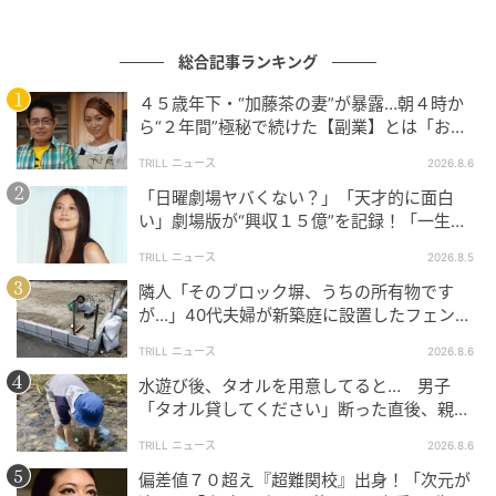
総合記事ランキング
４５歳年下・“加藤茶の妻”が暴露…朝４時か
ら“２年間”極秘で続けた【副業】とは「お金
ウーマンエキサイト
を稼ぐのって大変」
TRILL ニュース
2026.8.6
「日曜劇場ヤバくない？」「天才的に面白
い」劇場版が“興収１５億”を記録！「一生言
い続ける」放送後も続く“切望の声”
TRILL ニュース
2026.8.5
隣人「そのブロック塀、うちの所有物です
が…」40代夫婦が新築庭に設置したフェン
ス、直後に迫られた"顛末"
TRILL ニュース
2026.8.6
水遊び後、タオルを用意してると… 男子
「タオル貸してください」断った直後、親が
大声で放った一言に絶句
TRILL ニュース
2026.8.6
ウーマンエキサイト
偏差値７０超え『超難関校』出身！「次元が