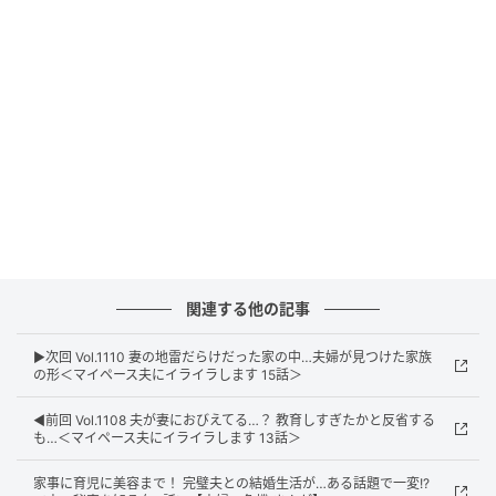
ウーマンエキサイト
関連する他の記事
▶︎次回 Vol.1110 妻の地雷だらけだった家の中…夫婦が見つけた家族
の形＜マイペース夫にイライラします 15話＞
◀︎前回 Vol.1108 夫が妻におびえてる…？ 教育しすぎたかと反省する
も…＜マイペース夫にイライラします 13話＞
家事に育児に美容まで！ 完璧夫との結婚生活が…ある話題で一変!?