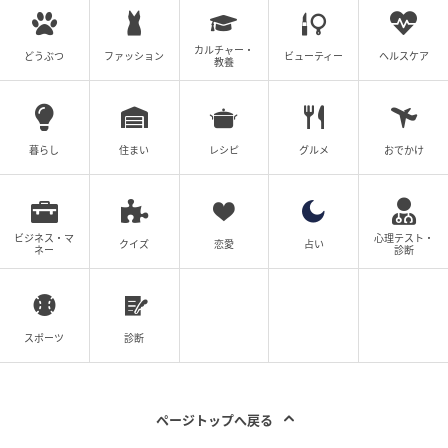
カルチャー・
どうぶつ
ファッション
ビューティー
ヘルスケア
教養
ウーマンエキサイト
暮らし
住まい
レシピ
グルメ
おでかけ
私の予約ミスのせいで、帰省できないかもしれな
い…。がっくりと落ち込む私を夫はなだめて、「だっ
たら車で帰ればいいじゃん」と笑ってくれました。
ビジネス・マ
心理テスト・
クイズ
恋愛
占い
ネー
診断
でも、帰省ラッシュで渋滞すごいだろうし、夫一人で
長距離を運転するのは苦痛なはず。私は心配事を口に
しましたが、夫は「休憩こまめにとってゆっくり行け
スポーツ
診断
ばいい」と何とも思っていないようで…。
私のせいで大変な思いをするのに何で怒らないんだろ
ページトップへ戻る
う。ああ…そうだった。夫は失敗しても笑って許してく