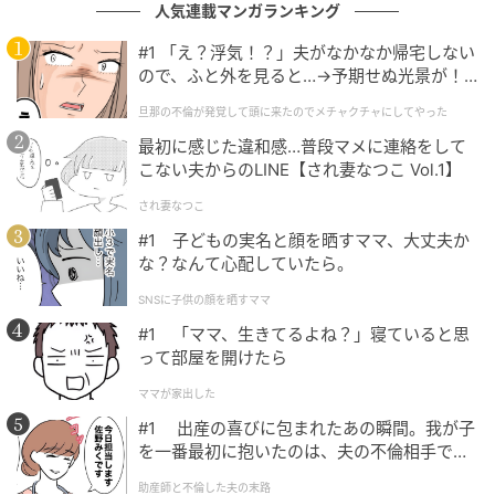
人気連載マンガランキング
#1 「え？浮気！？」夫がなかなか帰宅しない
ので、ふと外を見ると…→予期せぬ光景が！
｜旦那の不倫が発覚して頭に来たのでメチャ
旦那の不倫が発覚して頭に来たのでメチャクチャにしてやった
クチャにしてやった
最初に感じた違和感…普段マメに連絡をして
こない夫からのLINE【され妻なつこ Vol.1】
され妻なつこ
#1 子どもの実名と顔を晒すママ、大丈夫か
な？なんて心配していたら。
ウーマンエキサイト
SNSに子供の顔を晒すママ
#1 「ママ、生きてるよね？」寝ていると思
って部屋を開けたら
ママが家出した
#1 出産の喜びに包まれたあの瞬間。我が子
を一番最初に抱いたのは、夫の不倫相手でし
た。
助産師と不倫した夫の末路