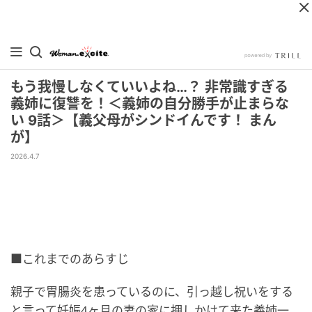
もう我慢しなくていいよね…？ 非常識すぎる
義姉に復讐を！＜義姉の自分勝手が止まらな
い 9話＞【義父母がシンドイんです！ まん
が】
2026.4.7
■これまでのあらすじ
親子で胃腸炎を患っているのに、引っ越し祝いをする
と言って妊娠4ヶ月の妻の家に押しかけて来た義姉一