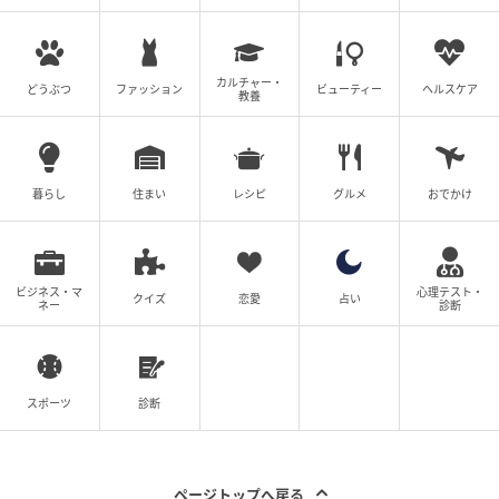
(ぽん子)
カルチャー・
元記事で読む
どうぶつ
ファッション
ビューティー
ヘルスケア
教養
非常識なSNSにびっくり！ そこに映っていたの
暮らし
住まい
レシピ
グルメ
おでかけ
は知った顔で…？＜義姉の自分勝手が止まらない
10話＞【義父母がシンドイんです！ まんが】
次の話を読む
前の話
第10話
ビジネス・マ
心理テスト・
クイズ
恋愛
占い
ネー
診断
義姉の自分勝手が止まらない
ウーマンエキサイト
スポーツ
診断
全話一覧を見る
ページトップへ戻る