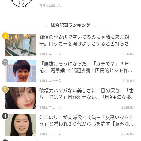
ママが家出した
ウーマンエキサイト
総合記事ランキング
銭湯の脱衣所で空いてるのに真隣に来た親
子。ロッカーを開けようとすると舌打ちさ
れ…→直後、娘の放った“純粋な一言”に「心の
TRILL ニュース
2026.8.7
中で拍手」
「腰抜けそうになった」「ガチで？」３年
前、“電撃婚”で話題沸騰！国民的ヒット作
『逃げ恥』で異彩放った【国宝級イケメン】
TRILL ニュース
2026.8.6
破壊力ハンパない美しさに「目の保養」「世
界一では？」目が離せない…『月9主演女優
（34歳）』“極上”美ショットがすごい
TRILL ニュース
2026.8.7
江口のりこが夫婦役で共演→「友達いなさそ
ウーマンエキサイト
う」と誘われ２０代から心を許す【意外な親
友芸人】とは？
義姉が非常識なのは、今に始まったことではありませ
TRILL ニュース
2026.8.7