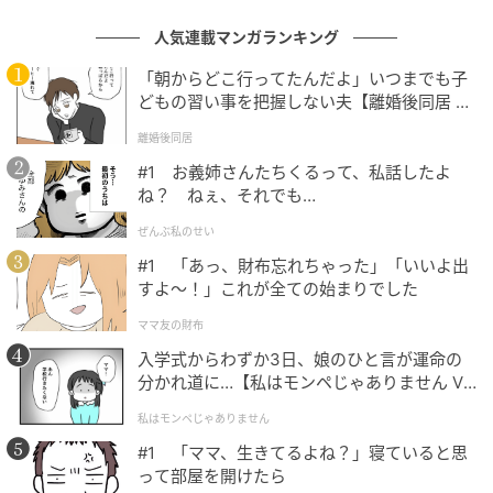
人気連載マンガランキング
「朝からどこ行ってたんだよ」いつまでも子
どもの習い事を把握しない夫【離婚後同居 Vo
l.1】
離婚後同居
#1 お義姉さんたちくるって、私話したよ
ね？ ねぇ、それでも…
ぜんぶ私のせい
ウーマンエキサイト
#1 「あっ、財布忘れちゃった」「いいよ出
すよ〜！」これが全ての始まりでした
ママ友の財布
入学式からわずか3日、娘のひと言が運命の
分かれ道に…【私はモンペじゃありません Vo
l.1】
私はモンペじゃありません
#1 「ママ、生きてるよね？」寝ていると思
って部屋を開けたら