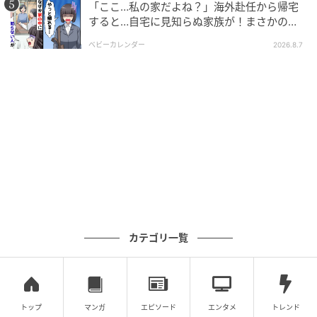
ん。私の結婚式のときから、ずっと非常識でした。
「ここ…私の家だよね？」海外赴任から帰宅
すると…自宅に見知らぬ家族が！まさかの真
それでも、身内だから…会うのは今日だけだから…と、
相とは！？
ベビーカレンダー
2026.8.7
言いたいことも言わずにグッと我慢していました。
でも、もういいです。
「縁を切ります」と匙を投げた夫に、私は心から賛同
しました。
我慢する必要ないですよね？
この人、どうなっても…いいですよね？
カテゴリ一覧
私は、とある行動に出ることを決めたのでした。
※この漫画は実話を元に編集しています
コミカライズ:エイデザイン 高木
トップ
マンガ
エピソード
エンタメ
トレンド