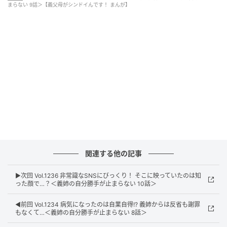
まらない 9話＞【義父母がシンドイんです！ まんが】
ウーマンエキサイト
関連する他の記事
▶︎次回 Vol.1236 非常識なSNSにびっくり！ そこに映っていたのは知
った顔で…？＜義姉の自分勝手が止まらない 10話＞
◀︎前回 Vol.1234 病気になったのは自業自得!? 義姉からは反省も謝罪
もなくて…＜義姉の自分勝手が止まらない 8話＞