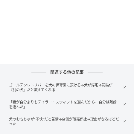
関連する他の記事
ゴールデンレトリバーを犬の保育園に預ける→犬が帰宅→飼猫が
『別の犬』だと教えてくれる
「妻が自分よりもテイラー・スウィフトを選んだから、自分は離婚
を選んだ」
犬のおもちゃが“不快”だと苦情→店側が販売停止→理由がなるほどだ
った