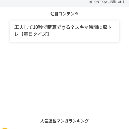
※FRONTROWに移動します
注目コンテンツ
工夫して10秒で暗算できる？スキマ時間に脳ト
じつはミンガスが逮捕されるのはこれが初めてではな
レ【毎日クイズ】
い。2021年にも女性への暴行容疑で逮捕されており、
4年ぶり2度目の逮捕となった。
元記事で読む
次の記事
ペリー・エドワーズ、リトル・ミックスの最
後のツアー中に流産していた
の記事をもっとみる
人気連載マンガランキング