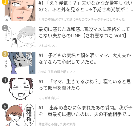
#1 「え？浮気！？」夫がなかなか帰宅しない
ので、ふと外を見ると…→予期せぬ光景が！
｜旦那の不倫が発覚して頭に来たのでメチャ
旦那の不倫が発覚して頭に来たのでメチャクチャにしてやった
クチャにしてやった
最初に感じた違和感…普段マメに連絡をして
こない夫からのLINE【され妻なつこ Vol.1】
され妻なつこ
#1 子どもの実名と顔を晒すママ、大丈夫か
な？なんて心配していたら。
SNSに子供の顔を晒すママ
#1 「ママ、生きてるよね？」寝ていると思
って部屋を開けたら
ママが家出した
#1 出産の喜びに包まれたあの瞬間。我が子
を一番最初に抱いたのは、夫の不倫相手でし
た。
助産師と不倫した夫の末路