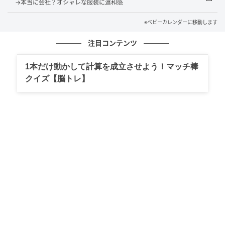
→本当に会社？オシャレな服装に違和感
がかかるでしょう。だからこそ、今あえて駐車場を芝
生にすることに何十万円も使う必要があるのか、私に
※ベビーカレンダーに移動します
は疑問でした。
注目コンテンツ
さらに夫は、
「お前が美容にかけるお金のほうがよっ
1本だけ動かして計算を成立させよう！マッチ棒
ぽど無駄だろ」
と追い打ちをかけます。私は化粧品を
クイズ【脳トレ】
安いものに替えたり、美容院に行く回数を減らしカラ
ーを我慢したりして、自分なりに節約を心がけていた
のに……。
夫の言葉に胸が締めつけられ、自分の努力や存在まで
否定されたようでとても悲しくなり、「私だっていろ
いろ考えてるのに」と涙ながらに伝えました。私の涙
にハッとしたのか、夫は少しバツが悪そうに「言い過
ぎた、悪かった」と静かに謝ってくれました。
これを機に、夫とお金の使い方について話し合う機会