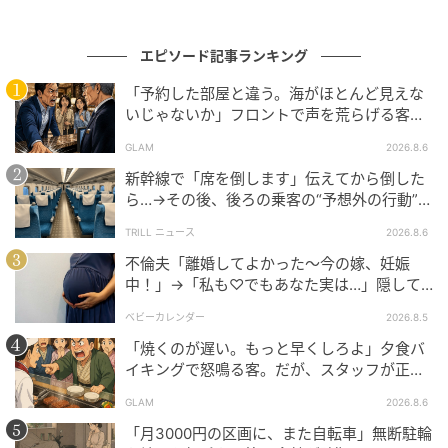
※AI生成画像を使用しています
エピソード記事ランキング
ベビーカレンダー編集部
「予約した部屋と違う。海がほとんど見えな
いじゃないか」フロントで声を荒らげる客。
元記事で読む
だが、支配人が予約記録を示した結果
GLAM
2026.8.6
新幹線で「席を倒します」伝えてから倒した
クリエイター情報
ら…→その後、後ろの乗客の“予想外の行動”に
「不快ですぐに立ち去りました」
ベビーカレンダー
TRILL ニュース
2026.8.6
ベビーカレンダーは妊娠・出産・育児の情報サイト
不倫夫「離婚してよかった〜今の嫁、妊娠
です。みんなのクチコミや体験談から産婦人科検
中！」→「私も♡でもあなた実は…」隠して
索、おでかけ情報、離乳食レシピまで。月間利用者1
いた事実を暴露した結果
000万人以上。
ベビーカレンダー
2026.8.5
作品をもっとみる
「焼くのが遅い。もっと早くしろよ」夕食バ
イキングで怒鳴る客。だが、スタッフが正論
を並べた結果
GLAM
2026.8.6
の記事をもっとみる
「月3000円の区画に、また自転車」無断駐輪