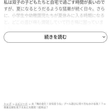
私は双子の子どもたちと自宅で過ごす時間が長いので
すが、夏になるとうだるような猛暑が続く日々。さら
に、小学生や幼稚園児たちが夏休みに入る時期になる
と、どこの遊び場も混雑していて行き場に困っていま
した。
続きを読む
そこで、家で退屈そうにしている子どもたちのため
に、夫に相談して家庭用プールを購入してもらうと、
水遊びが大好きな2人は大喜び。わが家の駐車場にマッ
トを敷いてプールを広げ、楽しく遊んでいました。
夫の提案がきっかけですれ違い
そんなある日、夫が「もし転んだら危ないから、駐車
場を芝生にしたほうがいいんじゃないか？」と提案し
てきました。子どもたちへの気遣いには感謝したもの
トップ
エピソード
夫「俺の金だ！文句言うな」プール遊びに何十万もかける気！？→
専業主婦を見下す夫と大衝突！結末は？
の、現状そこまで危険を感じていなかった私は、「そ