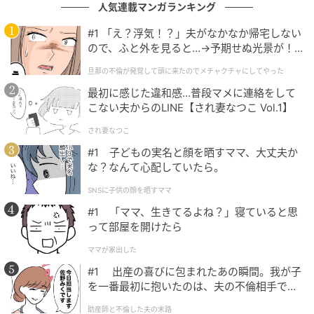
を設け、家族に関わる大きな金額の出費はお互いの意
人気連載マンガランキング
見をきちんと聞いて、相談して決めようという結論に
#1 「え？浮気！？」夫がなかなか帰宅しない
至りました。
ので、ふと外を見ると…→予期せぬ光景が！
｜旦那の不倫が発覚して頭に来たのでメチャ
子どもたちの安全も、生活の安心も、どちらも大切に
旦那の不倫が発覚して頭に来たのでメチャクチャにしてやった
クチャにしてやった
していきたいからこそ、互いの意見を冷静に伝え合う
最初に感じた違和感…普段マメに連絡をして
こない夫からのLINE【され妻なつこ Vol.1】
ことが必要なのだと感じています。これからはお互い
が納得できるかたちで家庭のお金を使えるよう、少し
され妻なつこ
ずつ歩み寄っていきたいと考えています。
#1 子どもの実名と顔を晒すママ、大丈夫か
な？なんて心配していたら。
著者：野中 まゆ／30代女性。2022年生まれの男女双
SNSに子供の顔を晒すママ
子の母。13年保育士として勤務。出産を機に退職し、
#1 「ママ、生きてるよね？」寝ていると思
現在は保育士経験や自身の子育て体験をもとに、在宅
って部屋を開けたら
で執筆業務をおこなっている。
ママが家出した
※ベビーカレンダーが独自に実施したアンケートで集
#1 出産の喜びに包まれたあの瞬間。我が子
を一番最初に抱いたのは、夫の不倫相手でし
めた読者様の体験談をもとに記事化しています（回答
た。
時期：2025年9月）
助産師と不倫した夫の末路