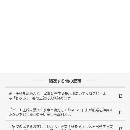
こに何十万円もかけるなら、その分を食費や子どもの
洋服代に回してほしい」とお願いしました。
すると夫は、
「俺が稼いだお金なんだから、専業主婦
のくせに文句を言うな！」
と言い放ったのです。その
心ない言葉に私は言い返すこともできず、自分には家
庭内での発言権すらないのだと深く傷ついてしまいま
した。
関連する他の記事
価値観の違いによる衝突の末…
妻「主婦を舐めんな」家事育児放棄夫が皿洗いで反省アピール
→「じゃあ…」妻の正論に夫絶句のワケ
もちろん、夫が日々働いてくれていることには感謝し
ていますし、稼いだお金を家のことに使いたいという
「パート主婦は黙って家事と育児してりゃいい」夫が離婚を拒否→
妻が姿を消した…娘が明かした真相とは
気持ちも理解しています。わが家は2年前に新築したば
かりですが、家を維持していくには今後も何かとお金
「家で遊んでるお前はいいよな」専業主婦を見下し休日出勤する夫