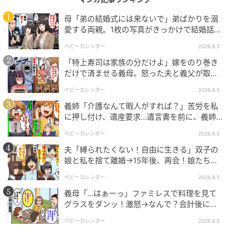
母「弟の結婚式には来ないで」弟ばかりを溺
愛する両親。1枚の写真がきっかけで結婚話が
エキサイトニュース
なくなったワケ
ベビーカレンダー
2026.8.5
「特上寿司は家族の分だけよ」嫁をのり巻き
だけで済ませる義母。怒った夫と義父が取っ
た行動とは
ベビーカレンダー
2026.8.5
義姉「介護なんて暇人がすれば？」苦労を私
に押し付け、遺産要求…遺言書を前に、義姉
が顔面蒼白のワケ
ベビーカレンダー
2026.8.5
夫「縛られたくない！自由に生きる」双子の
娘と私を捨て離婚→15年後、再会！娘たち
「あんた誰？」論破された元夫は
ベビーカレンダー
2026.8.5
義母「…はぁーっ」ファミレスで料理を見て
エキサイトニュース
グラスをダンッ！激怒→なんで？会計後に知
った暗黙のルール
ベビーカレンダー
2026.8.5