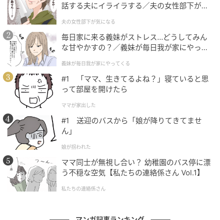
話する夫にイライラする／夫の女性部下が気
になる（1）【夫婦の危機 まんが】
夫の女性部下が気になる
毎日家に来る義妹がストレス…どうしてみん
な甘やかすの？／義妹が毎日我が家にやって
くる（1）【義父母がシンドイんです！ まん
義妹が毎日我が家にやってくる
が】
#1 「ママ、生きてるよね？」寝ていると思
って部屋を開けたら
エキサイトニュース
ママが家出した
#1 送迎のバスから「娘が降りてきてませ
ん」
娘が拐われた
ママ同士が無視し合い？ 幼稚園のバス停に漂
う不穏な空気【私たちの連絡係さん Vol.1】
私たちの連絡係さん
マンガ記事ランキング