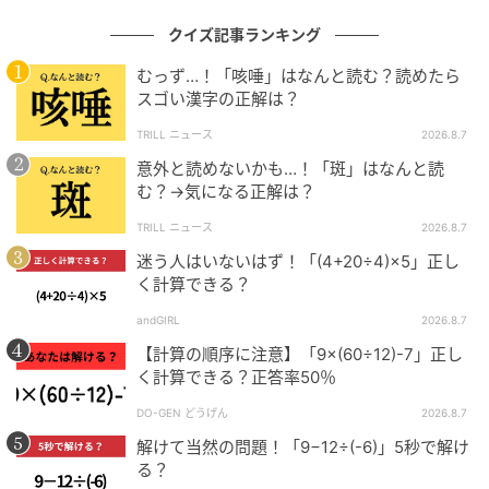
クイズ記事ランキング
むっず…！「咳唾」はなんと読む？読めたら
スゴい漢字の正解は？
TRILL ニュース
2026.8.7
意外と読めないかも…！「斑」はなんと読
む？→気になる正解は？
TRILL ニュース
2026.8.7
迷う人はいないはず！「(4+20÷4)×5」正し
く計算できる？
andGIRL
2026.8.7
【計算の順序に注意】「9×(60÷12)-7」正し
く計算できる？正答率50％
DO-GEN どうげん
2026.8.7
解けて当然の問題！「9−12÷(-6)」5秒で解け
る？