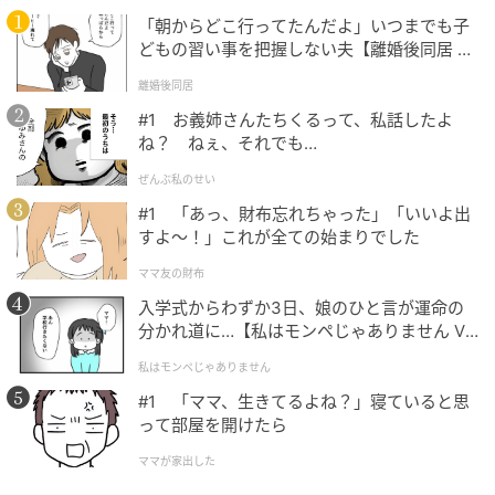
「朝からどこ行ってたんだよ」いつまでも子
どもの習い事を把握しない夫【離婚後同居 Vo
l.1】
離婚後同居
#1 お義姉さんたちくるって、私話したよ
ね？ ねぇ、それでも…
ぜんぶ私のせい
#1 「あっ、財布忘れちゃった」「いいよ出
すよ〜！」これが全ての始まりでした
ママ友の財布
入学式からわずか3日、娘のひと言が運命の
分かれ道に…【私はモンペじゃありません Vo
l.1】
私はモンペじゃありません
#1 「ママ、生きてるよね？」寝ていると思
って部屋を開けたら
ママが家出した