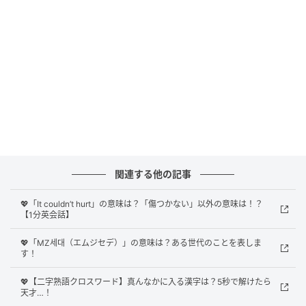
正解は
「後で連絡するね
」
でした！
「get back to you」は、「後で（詳しい情報を）連絡
する」という意味を持つ英語表現。
相手からの質問に対して、その場ですぐに答えられな
いときに使われます。
必要な情報をしっかりと確認したり、集めたりした後
に、改めて相手に伝えるという状況に適しています
関連する他の記事
よ。
💖「It couldn’t hurt」の意味は？「傷つかない」以外の意味は！？
【1分英会話】
「Sure, let me check it. I’ll get back to you in a few
minutes.」
💖「MZ세대（エムジセデ）」の意味は？ある世代のことを表しま
す！
（もちろん、ちょっと確認させて。数分後にまた連絡
するね）
💖【二字熟語クロスワード】真んなかに入る漢字は？5秒で解けたら
天才…！