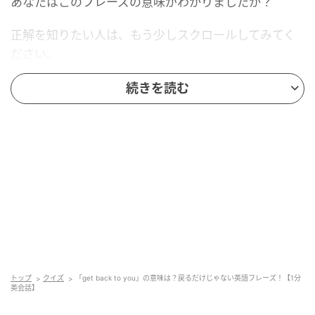
あなたはこのフレーズの意味がわかりましたか？
正解を知りたい人は、もう少しスクロールしてみてく
ださい。
続きを読む
Ray(レイ)
トップ
クイズ
「get back to you」の意味は？戻るだけじゃない英語フレーズ！【1分
英会話】
果たして、正解は？