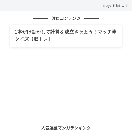
あなたはわかりましたか？
※Rayに移動します
毎日1分英会話で、知って得するフレーズを学びましょ
注目コンテンツ
う！
1本だけ動かして計算を成立させよう！マッチ棒
※解答は複数ある場合があります。
クイズ【脳トレ】
ライター Ray WEB編集部
元記事で読む
次の記事
【漢字クイズ】「御宿」はなんて読む？答え
はひらがな5文字！
の記事をもっとみる
人気連載マンガランキング