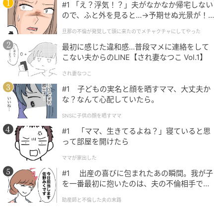
#1 「え？浮気！？」夫がなかなか帰宅しない
ので、ふと外を見ると…→予期せぬ光景が！
｜旦那の不倫が発覚して頭に来たのでメチャ
旦那の不倫が発覚して頭に来たのでメチャクチャにしてやった
クチャにしてやった
最初に感じた違和感…普段マメに連絡をして
こない夫からのLINE【され妻なつこ Vol.1】
され妻なつこ
#1 子どもの実名と顔を晒すママ、大丈夫か
な？なんて心配していたら。
SNSに子供の顔を晒すママ
#1 「ママ、生きてるよね？」寝ていると思
って部屋を開けたら
ママが家出した
#1 出産の喜びに包まれたあの瞬間。我が子
を一番最初に抱いたのは、夫の不倫相手でし
た。
助産師と不倫した夫の末路