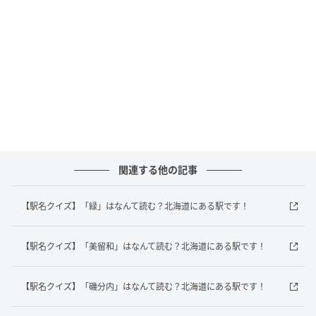
答えは「しれとこしゃり」
でした！
北海道にある「知床斜里駅」は、JR釧網本線が通って
いますよ！
あなたは正解がすぐにわかりましたか？意外と難しい
駅名クイズ、ぜひ家族や友だちと一緒に楽しんでみて
くださいね。
関連する他の記事
元記事で読む
【駅名クイズ】「緑」はなんて読む？北海道にある駅です！
次の記事
5秒でわかったら天才！？「7×5÷35」すぐ解
【駅名クイズ】「美留和」はなんて読む？北海道にある駅です！
ける？
【駅名クイズ】「磯分内」はなんて読む？北海道にある駅です！
の記事をもっとみる