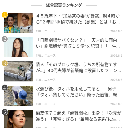
総合記事ランキング
４５歳年下・“加藤茶の妻”が暴露…朝４時か
ら“２年間”極秘で続けた【副業】とは「お金
を稼ぐのって大変」
TRILL ニュース
2026.8.6
「日曜劇場ヤバくない？」「天才的に面白
い」劇場版が“興収１５億”を記録！「一生言
い続ける」放送後も続く“切望の声”
TRILL ニュース
2026.8.5
隣人「そのブロック塀、うちの所有物です
が…」40代夫婦が新築庭に設置したフェン
ス、直後に迫られた"顛末"
TRILL ニュース
2026.8.6
水遊び後、タオルを用意してると… 男子
「タオル貸してください」断った直後、親が
大声で放った一言に絶句
TRILL ニュース
2026.8.6
偏差値７０超え『超難関校』出身！「次元が
違う」「完璧すぎる」“華麗なる家系”に生ま
れた【規格外の逸材】