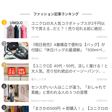
ファッション記事ランキング
ユニクロの大人気コラボトップスが2千円以
下で買える…だと？！売り切れる前に絶対買
い！
michill
2026.8.6
《明日発売》4層構造で便利な【バッグ】が
付録に「休日バッグの最適解」「500mlペッ
トボトルも入る」
4yuuu
2026.8.6
出典：ZOZO
【ユニクロ】40代・50代、涼しく履ける！と
大人気。売り切れ続出のイージーパンツ、買
ロゴTとブラウンスカートを合わせたカジュアルコーデ
ってみた！
暮らしニスタ
2026.8.6
は、ほどよい抜け感が魅力。黒のバッグやシューズを
センスがいい人はここが違う。「おしゃれで
合わせることでラフさが程よく抑えられ、大人っぽく
素敵」と思われる人の３つの習慣
まとまります。さらにデニムシャツを腰巻きすれば、
beauty news tokyo
2026.8.6
コーデに立体感が生まれてこなれた印象へ♪
「まさかの500円 → 即購入！ 」【ユニクロの