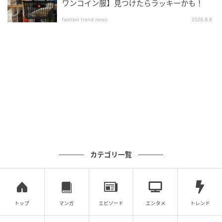
ワンコイン服】見つけたらラッキーかも！
爽やかさと華やかさを両立！ブラウンブラウ
fashion trend news
2026.8.6
ス×デニムコーデ
カテゴリ一覧
トップ
マンガ
エピソード
エンタメ
トレンド