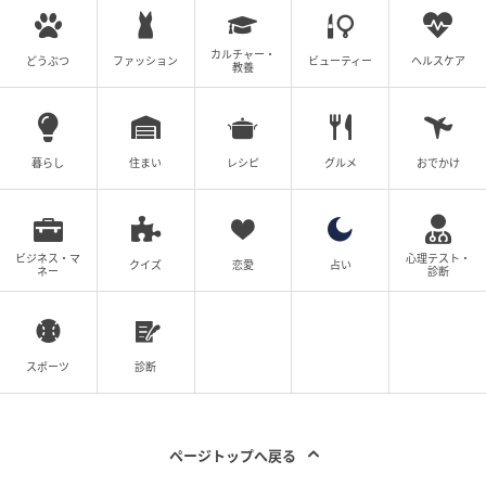
カルチャー・
どうぶつ
ファッション
ビューティー
ヘルスケア
教養
暮らし
住まい
レシピ
グルメ
おでかけ
出典：ZOZO
ビジネス・マ
心理テスト・
クイズ
恋愛
占い
ネー
診断
ブラウンのブラウスにライトブルーデニムを合わせれ
ば、落ち着きと爽やかさを兼ね備えた夏らしい着こな
しに。やさしい配色が女性らしさを引き立てつつ、デ
ニムのおかげで気負わない雰囲気も楽しめます。アク
スポーツ
診断
セサリーやきれいめバッグを添えれば、華やかさもぐ
っとアップ！
ページトップへ戻る