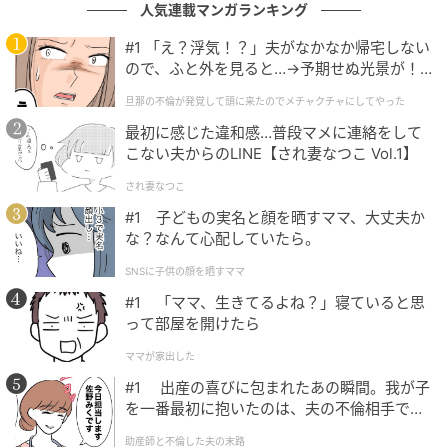
れるのも嬉しいポイントです。
人気連載マンガランキング
#1 「え？浮気！？」夫がなかなか帰宅しない
ほどよい抜け感でこなれる♡ロゴT×ブラウン
ので、ふと外を見ると…→予期せぬ光景が！
｜旦那の不倫が発覚して頭に来たのでメチャ
スカートコーデ
旦那の不倫が発覚して頭に来たのでメチャクチャにしてやった
クチャにしてやった
最初に感じた違和感…普段マメに連絡をして
こない夫からのLINE【され妻なつこ Vol.1】
され妻なつこ
#1 子どもの実名と顔を晒すママ、大丈夫か
な？なんて心配していたら。
SNSに子供の顔を晒すママ
#1 「ママ、生きてるよね？」寝ていると思
って部屋を開けたら
ママが家出した
#1 出産の喜びに包まれたあの瞬間。我が子
を一番最初に抱いたのは、夫の不倫相手でし
た。
助産師と不倫した夫の末路