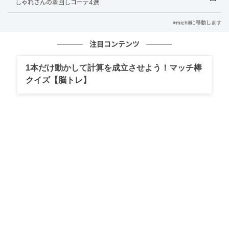
しゃれさんの着回しコーデ4選
※michillに移動します
注目コンテンツ
1本だけ動かして計算を成立させよう！マッチ棒
クイズ【脳トレ】
出典：ZOZO
ブラウンのワイドスラックスは、白Tを合わせるだけで
夏らしい爽やかな配色が完成。ブラウンの落ち着いた
雰囲気を白が軽やかに見せてくれるので、重たさを感
じさせません。ゆったりとしたワイドシルエットが脚
のラインを拾いにくく、すらっとした印象に見せてく