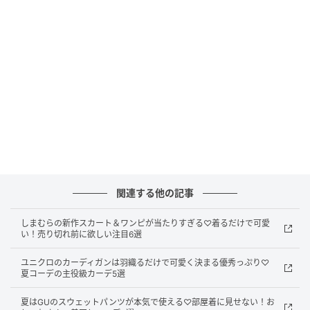
上がります。
シンプルなのにきちんと見える♪白T×ブラウ
ンスラックスコーデ
関連する他の記事
しまむらの新作スカート＆ワンピが当たりすぎる♡着るだけで可愛
い！売り切れ前に欲しい注目6選
ユニクロのカーディガンは羽織るだけで可愛く決まる優秀っぷり♡
夏コーデの主役級カーデ5選
夏はGUのスウェットパンツが本気で使える♡部屋着に見せない！お