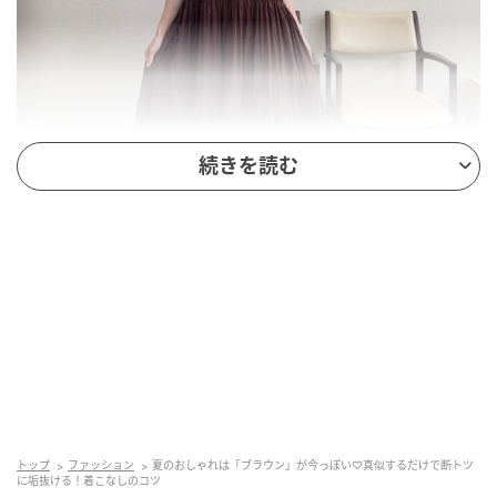
続きを読む
出典：ZOZO
ブラウンのティアードワンピースは、1枚で着映えが叶
うアイテム。ふんわり広がるシルエットが女性らし
く、気になる体のラインをさりげなくカバーしながら
軽やかな印象に。黒のバレエシューズを合わせれば全
トップ
ファッション
夏のおしゃれは「ブラウン」が今っぽい♡真似するだけで断トツ
に垢抜ける！着こなしのコツ
体がぐっと引き締まり、上品で大人っぽい雰囲気に仕