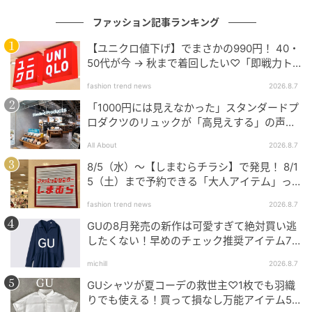
ファッション記事ランキング
【ユニクロ値下げ】でまさかの990円！ 40・
50代が今 → 秋まで着回したい♡「即戦力ト
ップス」
fashion trend news
2026.8.7
「1000円には見えなかった」スタンダードプ
ロダクツのリュックが「高見えする」の声。
2個購入する人も
All About
2026.8.7
8/5（水）〜【しまむらチラシ】で発見！ 8/1
5（土）まで予約できる「大人アイテム」っ
て？
fashion trend news
2026.8.7
GUの8月発売の新作は可愛すぎて絶対買い逃
したくない！早めのチェック推奨アイテム7
連発
michill
2026.8.7
GUシャツが夏コーデの救世主♡1枚でも羽織
りでも使える！買って損なし万能アイテム5