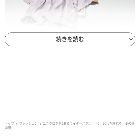
続きを読む
出典：ユニクロ
【ユニクロ】「サテンオーバーサイズショートブラウ
ス / 5分袖」各¥2,990（税込）
トップ
ファッション
ユニクロを週5着るライターが選ぶ！ 40・50代が頼れる「夏の快
店頭で一目惚れし、試着→即購入したサテンブラウ
適服」
ス。上品な光沢感が目を引くサテン素材で、グッと洗