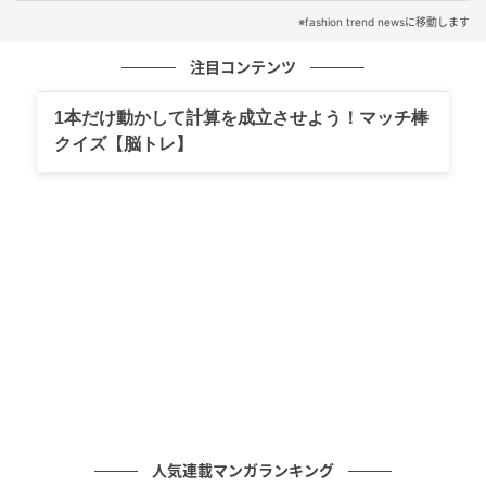
※fashion trend newsに移動します
注目コンテンツ
1本だけ動かして計算を成立させよう！マッチ棒
クイズ【脳トレ】
出典：ユニクロ
【ユニクロ】「エアリズムコットンオーバーサイズTシ
人気連載マンガランキング
ャツ / 5分袖」各¥1,990（税込）