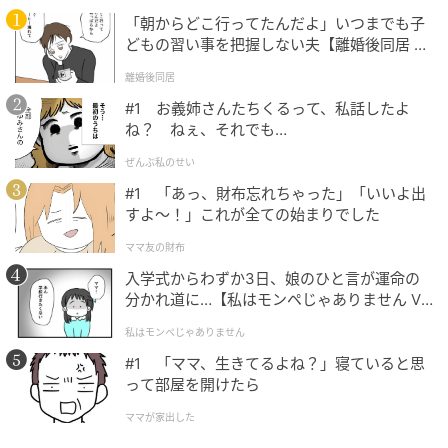
「朝からどこ行ってたんだよ」いつまでも子
毎年暑い時期に手放せないTシャツがこれ。大人女性に
どもの習い事を把握しない夫【離婚後同居 Vo
おすすめな理由は、ガシッとしたタフな質感ではな
l.1】
離婚後同居
く、滑らかでクリーンな生地が採用されていること。
#1 お義姉さんたちくるって、私話したよ
ゆったりシルエットとドロップショルダーにより、こ
ね？ ねぇ、それでも…
なれ感もプラスしてくれる1枚です。内側はエアリズム
ぜんぶ私のせい
素材で、真夏に1日中着ていてもサラリとした着心地を
#1 「あっ、財布忘れちゃった」「いいよ出
キープしてくれるので、何枚もクローゼットにスタン
すよ〜！」これが全ての始まりでした
バイしています。
ママ友の財布
入学式からわずか3日、娘のひと言が運命の
分かれ道に…【私はモンペじゃありません Vo
まるで穿いていないかのように軽やかなパン
l.1】
ツ
私はモンペじゃありません
#1 「ママ、生きてるよね？」寝ていると思
って部屋を開けたら
ママが家出した