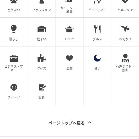
カルチャー・
どうぶつ
ファッション
ビューティー
ヘルスケア
3本イロチ買いした！ ナチュラルな風合いが魅
教養
力の快適パンツ
暮らし
住まい
レシピ
グルメ
おでかけ
ビジネス・マ
心理テスト・
クイズ
恋愛
占い
ネー
診断
スポーツ
診断
ページトップへ戻る