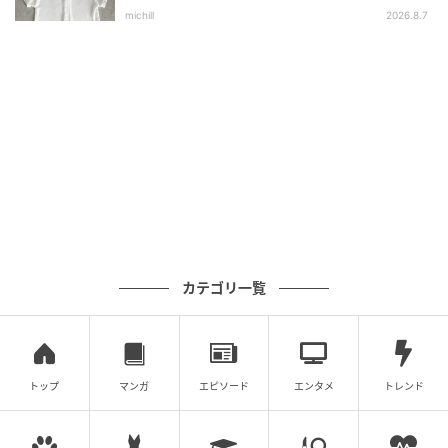
選
michill
2026.8.7
出典：ユニクロ
【ユニクロ】「イージータックパンツ」¥3,990（税
込）
店頭で手に取って「軽っ！」と思わず声に出して驚い
たタックパンツ。それもそのはず。「東レと共同開発
した、驚きの軽さと心地よさを持つ素材」（公式オン
ラインサイトより）を使用しているのだそう。薄くて
軽い素材 × ワイドシルエットのため、着用するときれ
カテゴリ一覧
いな落ち感が実感できます。スラックスのきちんと感
もありつつ、ウエストゴムでストレスフリーに穿ける
のも魅力。さらにUVカット・ドライ機能付きと実用性
も◎ オンオフ問わずに活躍する、大人にぴったりの1
トップ
マンガ
エピソード
エンタメ
トレンド
本です。