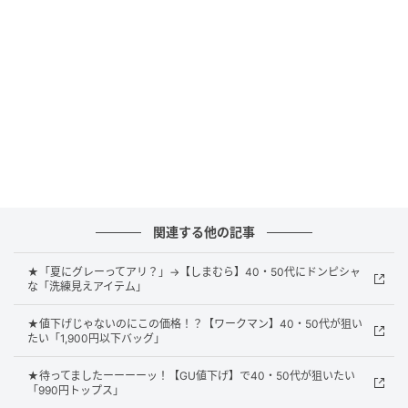
練された雰囲気にアップデートしてくれます。ほどよ
くきちんと感もありつつ、Tシャツ型のため気軽に取り
入れやすいのも嬉しいポイント。体のラインをひろい
にくいオーバーサイズシルエットで、ラクに着られる
のに品良くきまる1枚です。
毎年着ている涼やかTシャツ
関連する他の記事
★「夏にグレーってアリ？」→【しまむら】40・50代にドンピシャ
な「洗練見えアイテム」
★値下げじゃないのにこの価格！？【ワークマン】40・50代が狙い
たい「1,900円以下バッグ」
★待ってましたーーーーッ！【GU値下げ】で40・50代が狙いたい
「990円トップス」