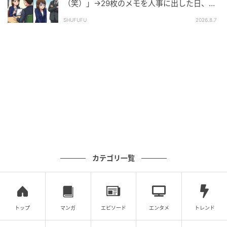
に話すと見越したうえで、意図的に家庭の不和を引き
（笑）」→29枚のメモを人事に出した日、部
長の顔が青ざめたワケ
起こそうとして発言したのでは？ という声もありまし
SHUFUFU
2026.8.7
た。旦那さんから話を聞いた投稿者さんが嫌な気持ち
になるのを見越した行動であるとすると品のない行為
ですね。
そもそも旦那さん、妻に報告する必要あった
の？
『何が嫌って、たとえ本当に言われたとしてもそれを妻に報告
してくる旦那。普通に反省している旦那なら妻に伝えないでし
カテゴリ一覧
ょうよ。おばさまたちにも「自分は時効などないと思っていま
す、今まで迷惑かけた分を一生かけて償っていくつもりです」
くらいは言うだろうよ。一番反省が足りていなくて一番厄介な
のは投稿者さんの旦那だよ』
トップ
マンガ
エピソード
エンタメ
トレンド