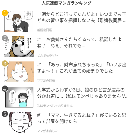
人気連載マンガランキング
おばさまたちや旦那さんに対してたくさんの意見が寄
「朝からどこ行ってたんだよ」いつまでも子
せられていました。
どもの習い事を把握しない夫【離婚後同居 Vo
l.1】
離婚後同居
おばさまたちの発言にびっくり。性格悪いの
#1 お義姉さんたちくるって、私話したよ
はどっちなの
ね？ ねぇ、それでも…
ぜんぶ私のせい
#1 「あっ、財布忘れちゃった」「いいよ出
『類は友を呼ぶんだなと思っていればいいよ。よその家庭のこ
すよ〜！」これが全ての始まりでした
とに口を出すなんて、その程度の人なんだよ』
ママ友の財布
出典：https://mamastar.jp/bbs/topic/4522290
入学式からわずか3日、娘のひと言が運命の
分かれ道に…【私はモンペじゃありません Vo
l.1】
私はモンペじゃありません
『すごい「意地汚い心の狭い」おばさまたちですね。びっく
#1 「ママ、生きてるよね？」寝ていると思
り』
って部屋を開けたら
ママが家出した