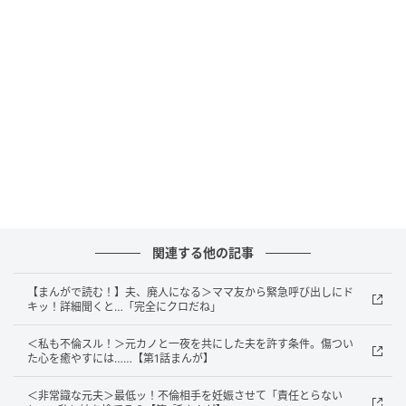
『日常的に当時のことをまだ責めていたの？』
出典：https://mamastar.jp/bbs/topic/4522290
旦那さんが職場で昔の不倫について話したということ
なので、日常的に投稿者さんが責めるような発言をし
ていたのか気になったママからの投稿です。これに対
して、投稿者さんからはこんなコメントが。
『つい最近、言ってしまった。20歳の娘に「生まれた頃はね
関連する他の記事
ー」と旦那が話し始めたからさ、「出産前後、会社の同僚と浮
【まんがで読む！】夫、廃人になる＞ママ友から緊急呼び出しにド
気していて自宅には朝帰り。口紅のついたたばこやアクセサリ
キッ！詳細聞くと…「完全にクロだね」
ー、私物が車にあったよね。「陣痛がきて入院した」「生まれ
た」と連絡しても音沙汰なしで、病院に来たのは退院の前日だ
＜私も不倫スル！＞元カノと一夜を共にした夫を許す条件。傷つい
た心を癒やすには……【第1話まんが】
ったよね？ 1ヶ月健診も無視したよね？ 「両親揃って来て」っ
て言われたのに来なくて私の両親が同席したんだけど、あなた
＜非常識な元夫＞最低ッ！不倫相手を妊娠させて「責任とらない
がまともに娘を抱いたのは1歳過ぎてからよ」と……。過去のこ