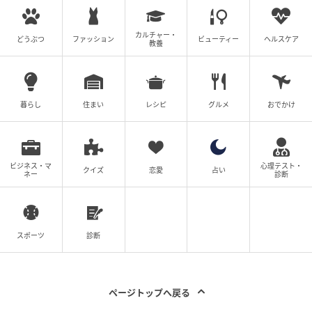
出典：https://mamastar.jp/bbs/topic/4522290
カルチャー・
どうぶつ
ファッション
ビューティー
ヘルスケア
教養
『で？ お前は同意したのか？ って話だわ。そこは「いえ僕が
全面的に悪いんで」って言えよ。聞いてるだけではらわた煮え
くり返る』
暮らし
住まい
レシピ
グルメ
おでかけ
出典：https://mamastar.jp/bbs/topic/4522290
そもそも旦那さんが投稿者さんにこの話を伝える必要
ビジネス・マ
心理テスト・
クイズ
恋愛
占い
ネー
診断
はあったのでしょうか。その点を疑問に思うママも多
くいました。職場で「蒸し返す投稿者さんが悪い」と
言われていたとしても、旦那さんが過去の不倫を反省
スポーツ
診断
してその重みをきちんと感じているならば、その場で
「悪いのは自分なので……」と言えば済む話にも思えま
すよね。ところが、にこやかに投稿者さんに話す態度
ページトップへ戻る
からは不倫を反省していないと思われてもしょうがな