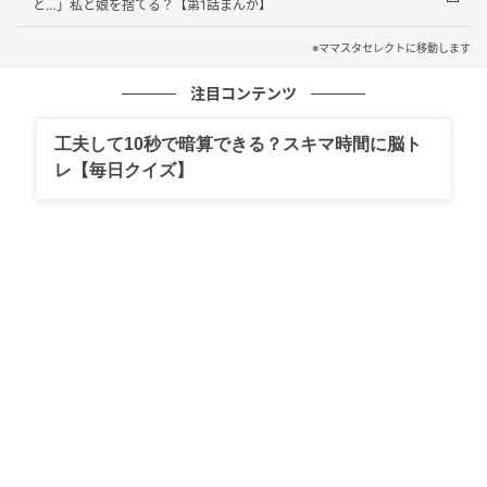
と…」私と娘を捨てる？【第1話まんが】
とを蒸し返した私が悪かった』
※ママスタセレクトに移動します
出典：https://mamastar.jp/bbs/topic/4522290
注目コンテンツ
20歳の娘さんに、生まれた頃の話をする旦那さんを見
工夫して10秒で暗算できる？スキマ時間に脳ト
て、イラッとしてついつい当時の不倫のことを蒸し返
レ【毎日クイズ】
してしまった投稿者さん。不倫をしていただけではな
く、陣痛が来たと連絡をしても無視、出産時に来ない
どころか産後に病院に来たのは退院前日、両親ともに
来るように言われた1ヶ月健診にも来ない、挙句の果て
にちゃんと娘さんを抱っこしたのは1歳を過ぎてから、
と父親とは思えない自由奔放すぎる旦那さんの当時の
様子が伺えますね。その旦那さんが成人した娘さんに
生まれたばかりの頃の話をしていたら、ママがつっこ
みたくなるのも当然なのではないでしょうか。投稿者
さんは「過去のことを蒸し返した私が悪かった」と自
らの発言を反省しています。でもこの投稿には、職場