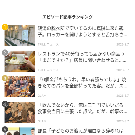
出典：https://mamastar.jp/bbs/topic/4522290
エピソード記事ランキング
『私なら、この行動が溜まっていた気持ちへの最後の一押しに
銭湯の脱衣所で空いてるのに真隣に来た親
子。ロッカーを開けようとすると舌打ちさ
なりそうです。そのおばさまたちの発言は、旦那さんの性格を
れ…→直後、娘の放った“純粋な一言”に「心の
熟知したうえで、そのまま投稿者さんに話すことを見据えたも
TRILL ニュース
2026.8.7
中で拍手」
のだと思います。わざと波風を立てて引っ掻き回して喜ぶ人た
レストランで40分待っても届かない商品→
ちって本当に存在するんですよ。びっくりしますよね』
「まだですか？」店員に問い合わせると…そ
の後、“理不尽な対応”に「二度と行っていま
TRILL ニュース
2026.8.7
出典：https://mamastar.jp/bbs/topic/4522290
せん」
「6個全部もらうわ。早い者勝ちでしょ」焼
きたてのパンを全部持ってた客。だが、スタ
まずは口を出してきた職場のおばさまたちについての
ッフの一言で状況が一変
コメントです。そもそも、よその家庭のことに口を出
GLAM
2026.8.7
すこと自体褒められた行為ではありませんよね。発言
「飲んでないから、俺は三千円でいいだろ」
の内容も「意地汚い心の狭い奥さん」と明らかに悪意
食事会当日に主張した叔父。だが、幹事のい
とこが告げた一言とは
が込められているように感じてしまいます。さらにお
GLAM
2026.8.7
ばさまたちは、旦那さんが言われたことを投稿者さん
部長「子どものお迎えが理由なら辞めれば