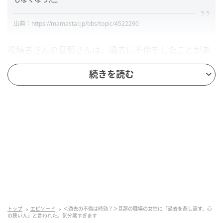
出典：https://mamastar.jp/bbs/topic/4522290
投稿者さんの旦那さんは、過去に不倫をしたことがあ
るようですね。それを旦那さんが職場のおばさまたち
続きを読む
に話したところ、投稿者さんのことを「意地汚い心の
狭い奥さん」と言っていたのだとか……。さらに旦那さ
んが投稿者さんに悪びれず報告してきたとのこと。あ
たかも根に持つ投稿者さんが悪いとでもいうような旦
那さんの態度に、投稿者さんは気分を悪くしたようで
す。投稿を読んだ他のママからはこんな質問がありま
した。
そんな話になった経緯は？詳しく知りたい
トップ
エピソード
＜過去の不倫は時効？＞旦那の職場の女性に「過去を蒸し返す、心
の狭い人」と言われた。気分悪すぎます