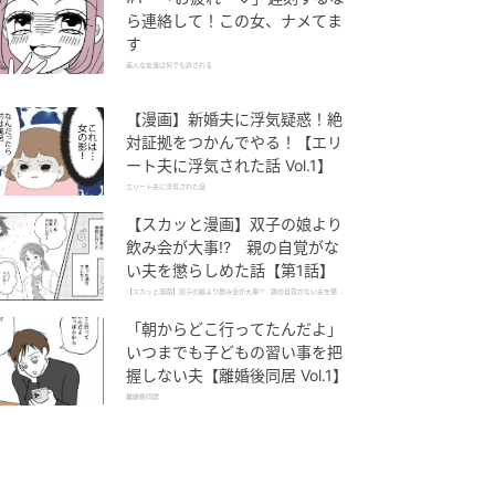
ら連絡して！この女、ナメてま
す
美人な友達は何でも許される
【漫画】新婚夫に浮気疑惑！絶
対証拠をつかんでやる！【エリ
ート夫に浮気された話 Vol.1】
エリート夫に浮気された話
【スカッと漫画】双子の娘より
飲み会が大事!? 親の自覚がな
い夫を懲らしめた話【第1話】
【スカッと漫画】双子の娘より飲み会が大事!? 親の自覚がない夫を懲ら
しめた話
「朝からどこ行ってたんだよ」
いつまでも子どもの習い事を把
握しない夫【離婚後同居 Vol.1】
離婚後同居