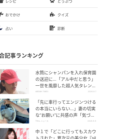
レシピ
どうぶつ
おでかけ
クイズ
占い
診断
合記事ランキング
水筒にシャンパンを入れ保育園
の送迎に…「アル中だと思う」
一世を風靡した超人気タレン
ト、酒漬けだった日々を告白
ABEMA TIMES
2026.8.7
「先に車行ってエンジンつける
の本当にいらない…」妻の切実
な“お願い”に共感の声「気づか
ないんですよね…」
TRILL ニュース
2026.8.8
中１で「どこに行ってもスカウ
トされた」異次元の美少女『sil