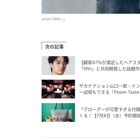
smart Web
次の記事
【顧客97％が満足したヘアス
「fifth」と共同開発した話題作
サカナクション山口一郎・ドン
ー試喫もできる「Ploom Taste
「グローグーが可愛すぎる付録」
くる！【7月8日（水）予約開