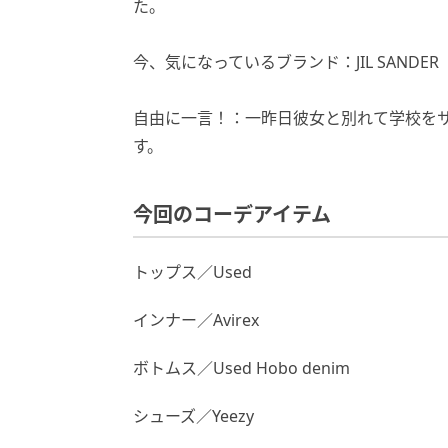
た。
今、気になっているブランド：JIL SANDER
自由に一言！：一昨日彼女と別れて学校を
す。
今回のコーデアイテム
トップス／Used
インナー／Avirex
ボトムス／Used Hobo denim
シューズ／Yeezy