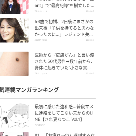
ent』で“最高記録”を樹立した
「反則級」の【トップ女優】
TRILL ニュース
2026.8.7
56歳で初婚、2日後にまさかの
出来事「子供を持てると思わな
かったのに…」レジェンド美魔
女が当時の心境を告白
ABEMA TIMES
2026.8.7
医師から『皮膚がん』と言い渡
された50代男性→数年前から、
身体に起きていた“小さな異
変”に「あのとき受診していれ
TRILL ニュース
2026.8.7
ば…」
気連載マンガランキング
最初に感じた違和感…普段マメ
に連絡をしてこない夫からのLI
NE【され妻なつこ Vol.1】
され妻なつこ
#1 「お疲れ〜♡」遅刻するな