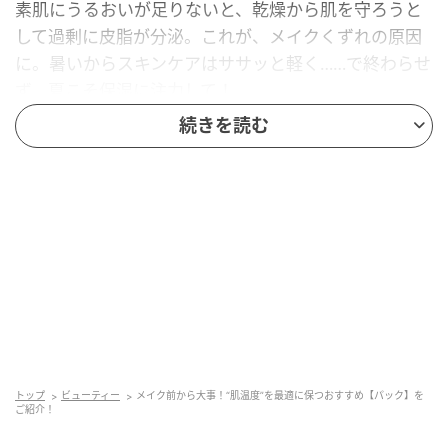
素肌にうるおいが足りないと、乾燥から肌を守ろうと
して過剰に皮脂が分泌。これが、メイクくずれの原因
に。暑いからスキンケアはササッと軽く……で終わらせ
ず、夏こそ保湿に注力して！
続きを読む
Point パックを使って肌温度を下げるのも大事
肌の表面温度が上がった状態は、毛穴のゆるみによる
過剰な汗や皮脂の分泌、赤みや炎症の悪化につながる
ことも。
トナーパッドやマスクを貼って水分をぐいぐいっと浸
透させると、ちょうどいい肌温度に下がるので試して
みて！
トップ
ビューティー
メイク前から大事！“肌温度”を最適に保つおすすめ【パック】を
ご紹介！