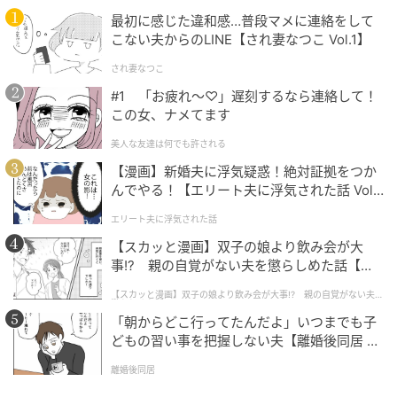
最初に感じた違和感…普段マメに連絡をして
こない夫からのLINE【され妻なつこ Vol.1】
され妻なつこ
#1 「お疲れ〜♡」遅刻するなら連絡して！
この女、ナメてます
Ray(レイ)
美人な友達は何でも許される
【a】メディヒール ヒアルロン酸 ハイドレートパッド
【漫画】新婚夫に浮気疑惑！絶対証拠をつか
100枚入り 2,860円／韓国高麗人蔘社
んでやる！【エリート夫に浮気された話 Vol.
▶ヒアルロン酸などの美容成分をぎゅっと配合したパ
1】
エリート夫に浮気された話
ッドは、ひんやりとした使用感も◎。
【スカッと漫画】双子の娘より飲み会が大
【b】ワンステップ 透明トーンケアナイアシン トナー
事!? 親の自覚がない夫を懲らしめた話【第1
話】
パッド 100枚入り 3,120円／コスアールエックス
【スカッと漫画】双子の娘より飲み会が大事!? 親の自覚がない夫を
懲らしめた話
▶肌のくすみや色ムラにアプローチするナイアシンア
「朝からどこ行ってたんだよ」いつまでも子
ミドを配合。
どもの習い事を把握しない夫【離婚後同居 Vo
l.1】
離婚後同居
【c】 Superegg カーム ムーブメンツ アイアンドチー