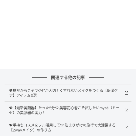
関連する他の記事
💖夏だからこそ“水分”が大切！くずれないメイクをつくる【保湿ケ
ア】アイテム3選
💖【最新美顔器】たった5分♡ 美容初心者こそ試したいmysé（ミー
ゼ）の美顔器の実力！
💖手持ちコスメをフル活用して♡ 泊まりがけの旅行で大活躍する
【2wayメイク】の作り方