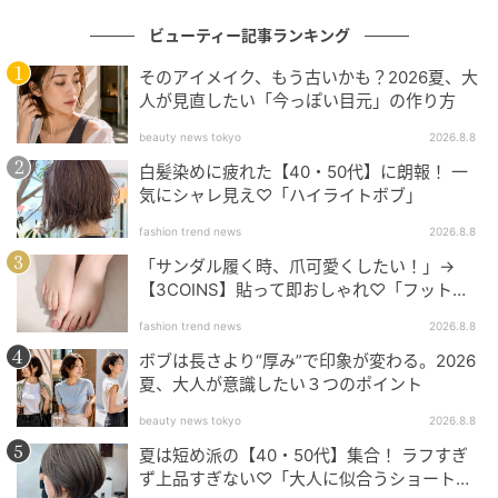
ク マスク 5パック入り 6,600円／msh
▶うるおい感も密着力も高いハイドロジェル状マス
ビューティー記事ランキング
ク。植物由来の美容成分が肌の水分と油分のバランス
そのアイメイク、もう古いかも？2026夏、大
を整える。
人が見直したい「今っぽい目元」の作り方
beauty news tokyo
2026.8.8
撮影／神戸健太郎（モデル）ヘア＆メイク／竹内春華
白髪染めに疲れた【40・50代】に朗報！ 一
スタイリング／仲田千咲 モデル／加藤ナナ 取材・文／
気にシャレ見え♡「ハイライトボブ」
政年美代子
fashion trend news
2026.8.8
加藤ナナ
「サンダル履く時、爪可愛くしたい！」→
【3COINS】貼って即おしゃれ♡「フット用
Ray編集部 エディター 佐々木麗
ネイルチップ」
fashion trend news
2026.8.8
ボブは長さより“厚み”で印象が変わる。2026
元記事で読む
夏、大人が意識したい３つのポイント
次の記事
beauty news tokyo
2026.8.8
夏は短め派の【40・50代】集合！ ラフすぎ
手持ちコスメをフル活用して♡ 泊まりがけの
ず上品すぎない♡「大人に似合うショートボ
旅行で大活躍する【2wayメイク】の作り方