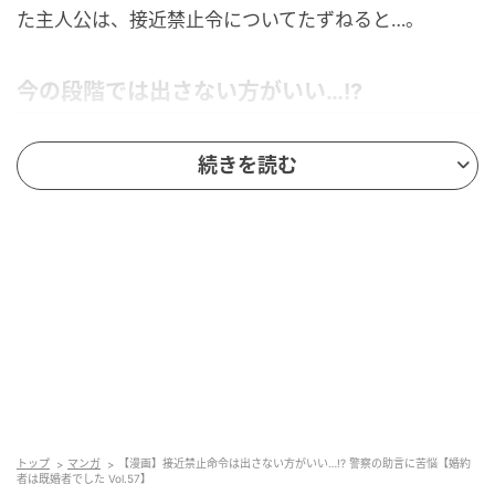
た主人公は、接近禁止令についてたずねると…。
今の段階では出さない方がいい…!?
続きを読む
トップ
マンガ
【漫画】接近禁止命令は出さない方がいい…!? 警察の助言に苦悩【婚約
者は既婚者でした Vol.57】