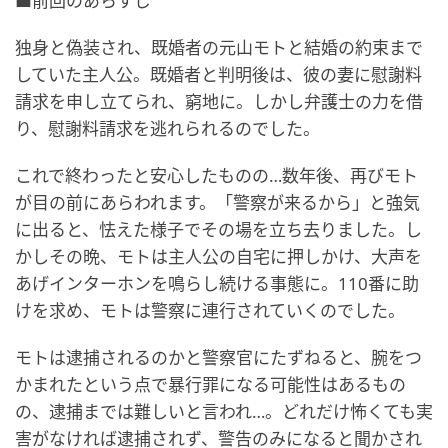
■前回のあらすじ
独身と偽装され、既婚者の元山モトと結婚の約束まで
していた主人公。既婚者と判明後は、彼の妻に慰謝料
請求を申し立てられ、窮地に。しかし弁護士の力を借
り、慰謝料請求を逃れられるのでした。
これで終わったと安心したものの…数年後、再びモト
が目の前にあらわれます。「警察が来るから」と強気
に出ると、怯えた様子でその場を立ち去りました。し
かしその晩、モトは主人公の自宅に押しかけ、大声を
あげインターホンを鳴らし続ける事態に。110番に助
けを求め、モトは警察に連行されていくのでした。
モトは逮捕されるのかと警察官にたずねると、腕をつ
かまれたという点で暴行罪になる可能性はあるもの
の、逮捕までは難しいと言われ…。どれだけ怖くても実
害がなければ逮捕されず、警告のみになると聞かされ