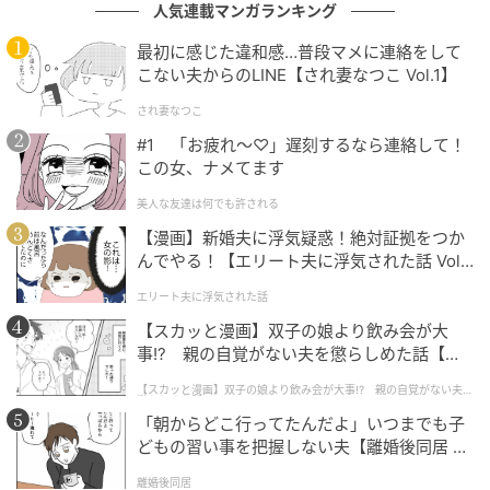
人気連載マンガランキング
エキサイトニュース
最初に感じた違和感…普段マメに連絡をして
こない夫からのLINE【され妻なつこ Vol.1】
され妻なつこ
#1 「お疲れ〜♡」遅刻するなら連絡して！
この女、ナメてます
美人な友達は何でも許される
【漫画】新婚夫に浮気疑惑！絶対証拠をつか
んでやる！【エリート夫に浮気された話 Vol.
1】
エリート夫に浮気された話
【スカッと漫画】双子の娘より飲み会が大
事!? 親の自覚がない夫を懲らしめた話【第1
話】
【スカッと漫画】双子の娘より飲み会が大事!? 親の自覚がない夫を
懲らしめた話
「朝からどこ行ってたんだよ」いつまでも子
どもの習い事を把握しない夫【離婚後同居 Vo
l.1】
離婚後同居