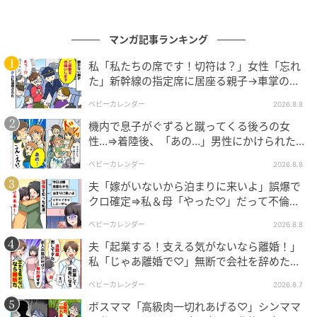
マンガ記事ランキング
私「私たちの席です！切符は？」女性「忘れ
た」新幹線の指定席に居座る親子→車掌の注
意に移動…直後、ゾッとする発言
ベビーカレンダー
2026.8.8
機内で息子がぐずると蹴ってくる後ろの女
性…⇒着陸後、「あの…」男性にかけられた驚
きの言葉とは
ベビーカレンダー
2026.8.8
エキサイトニュース
夫「嫁がいないから泊まりに来いよ」誤爆で
クロ確定⇒私＆母「やった♡」だって不倫相
手の正体は！
ベビーカレンダー
2026.8.8
夫「起業する！支える気がないなら離婚！」
私「じゃあ離婚で♡」無断で会社を辞めた元
夫、お先真っ暗！
ベビーカレンダー
2026.8.7
ボスママ「高級肉一切れあげる♡」シンママ