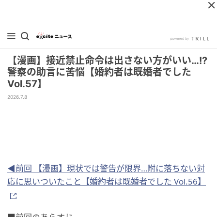
【漫画】接近禁止命令は出さない方がいい…!?
警察の助言に苦悩【婚約者は既婚者でした
Vol.57】
2026.7.8
◀前回 【漫画】現状では警告が限界…附に落ちない対
応に思いついたこと【婚約者は既婚者でした Vol.56】