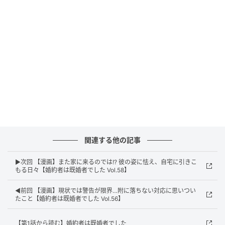
関連する他の記事
エキサイトニュース
▶次回 【漫画】また家に来るのでは!? 彼の姿に怯え、自宅に引きこ
もる日々【婚約者は既婚者でした Vol.58】
◀前回 【漫画】現状では警告が限界…附に落ちない対応に思いつい
たこと【婚約者は既婚者でした Vol.56】
【第1話から読む】婚約者は既婚者でした