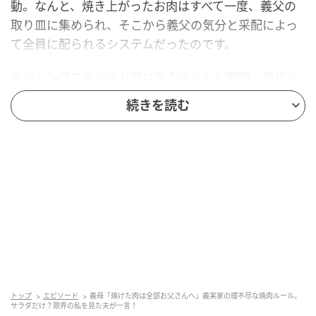
動。なんと、焼き上がったお肉はすべて一度、義父の
取り皿に集められ、そこから義父の気分と采配によっ
て全員に配られるシステムだったのです。
私がトングで自分のお皿に取ろうとした瞬間、義母か
ら「うちはまずお父さんが食べて、そのあとにお父さ
続きを読む
んがみんなのお皿に分ける決まりだからね」とやんわ
り制止され、衝撃を受けました。しばらくの間、目の
前で次々と義父の胃袋へ消えていくお肉を前に、私は
おなかを空かせたまま、笑顔で耐えるしかありません
でした。
そんな私を見かねた夫が、機転を利かせてくれまし
た。
「父さん、妻は妊娠中で2人分の食欲があるから、先に
特上カルビを3枚配給してください」そう言って、妊娠
トップ
エピソード
義母「焼けた肉は全部お父さんへ」義実家の理不尽な焼肉ルール。
サラダだけ？限界の私を見た夫が一言！
中であることを理由に交渉してくれたのです。すると