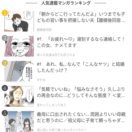
人気連載マンガランキング
の記事をもっとみる
「朝からどこ行ってたんだよ」いつまでも子
どもの習い事を把握しない夫【離婚後同居 Vo
l.1】
離婚後同居
#1 「お疲れ〜♡」遅刻するなら連絡して！
この女、ナメてます
美人な友達は何でも許される
#1 あれ、私…なんで「こんなヤツ」と結婚
したんだっけ？
半分夫
「気軽でいいね」「悩みなさそう」久しぶり
の再会なのに…どうしてそんな態度？ ＜変わ
ってしまった友人 1話＞【ため息がこぼれる
変わってしまった友人
日には】
義母に口出されたくない… 周囲よりいい母親
だと思うのに／祖父母に子育て頼っちゃダメ
ですか？（1）【私のママ友付き合い事情 ま
祖父母に子育て頼っちゃダメですか？