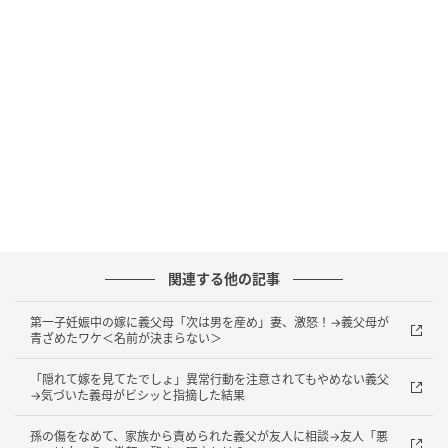
義父は笑いながら、私のお皿にお肉をたくさん分けて
くれました。
その後、夫が“わが家のルール”について義両親と話して
くれるようになり、今では私も遠慮せず、おいしいお
肉をおなかいっぱい堪能できるようになりました。
◇ ◇ ◇
家族の中では当たり前になっているルールでも、初め
て参加する人にとっては戸惑うことがありますよね。
関連する他の記事
みんなで囲む食卓だからこそ、誰も無理をすることな
第一子妊娠中の嫁に義父母「次は男を産め」妻、激怒！→義父母が
く、全員が楽しめる気配りを大切にしたいですね。
青ざめたワケ＜名前が決まらない＞
著者：藤原まりこ／40代 女性・会社員。4歳の女の子
「隠れて嫁を見てたでしょ」異常行動を注意されてもやめない義父
→気づいた義母がビシッと指摘した結果
を育てる母。最近、義両親との同居を始めた。
イラスト：ホッター
孫の傷をなめて、家族から責められた義父が友人に相談→友人「悪