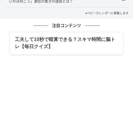
いのは向こう」激怒の驚きの理由とは？
※ベビーカレンダーが独自に実施したアンケートで集
※ベビーカレンダーに移動します
めた読者様の体験談をもとに記事化しています（回答
時期：2026年7月）
注目コンテンツ
ベビーカレンダー編集部
工夫して10秒で暗算できる？スキマ時間に脳ト
レ【毎日クイズ】
元記事で読む
クリエイター情報
ベビーカレンダー
ベビーカレンダーは妊娠・出産・育児の情報サイト
です。みんなのクチコミや体験談から産婦人科検
索、おでかけ情報、離乳食レシピまで。月間利用者1
000万人以上。
作品をもっとみる