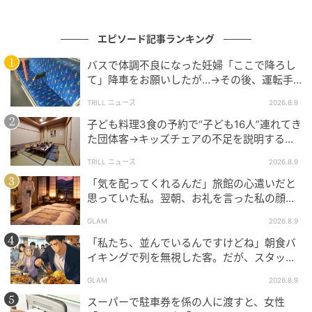
んが】
エピソード記事ランキング
バスで体調不良になった妊婦「ここで降ろし
て」降車をお願いしたが…→その後、運転手
が放った一言とは？
TRILL ニュース
2026.8.9
子ども料理3食の予約で“子ども16人”連れてき
た団体客→キッズチェアの不足を説明する
と…後日届いた“クレーム”に「理不尽すぎ
TRILL ニュース
2026.8.9
る」
「気を配ってくれるんだ」旅館の心遣いだと
思っていた私。翌朝、お礼を言った私の顔色
が真っ赤になったワケ
GLAM
2026.8.9
「私たち、並んでいるんですけどね」朝食バ
イキングで列を無視した客。だが、スタッフ
が静かに声をかけた結果
GLAM
2026.8.9
スーパーで駐車券を係の人に渡すと、女性